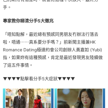
手。
專家教你睇清分手5大徵兆
「唔知點解，最近總有預感同男朋友冇辦法行落去
啦，唔通⋯⋯真系要分手嗎？」前新聞主播兼HK 
Romance Dating極速約會公司創辦人黃嘉如 (Yubi) 
指，如果妳有這種預感，肯定是最近發現男友陸續做
了這五件事情。
▼▼▼▼點擊看分手5大症狀▼▼▼▼