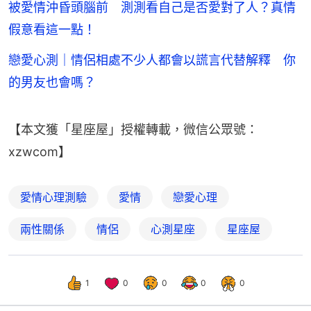
被愛情沖昏頭腦前 測測看自己是否愛對了人？真情
假意看這一點！
戀愛心測｜情侶相處不少人都會以謊言代替解釋 你
的男友也會嗎？
【本文獲「星座屋」授權轉載，微信公眾號：
xzwcom】
愛情心理測驗
愛情
戀愛心理
兩性關係
情侶
心測星座
星座屋
1
0
0
0
0