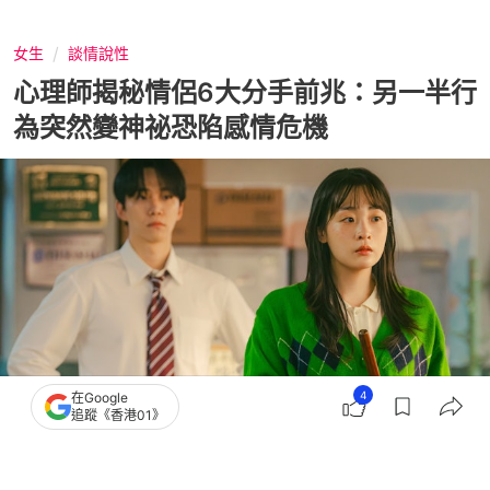
女生
談情說性
心理師揭秘情侶6大分手前兆：另一半行
為突然變神祕恐陷感情危機
4
在Google
追蹤《香港01》
撰文：
聯合新聞網
出版：
2026-05-31 19:32
更新：
2026-05-31 19:32