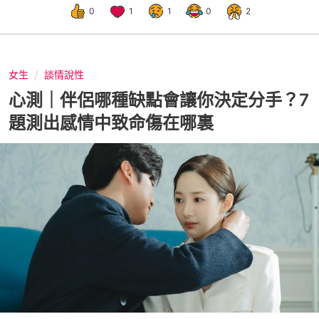
0
1
1
0
2
女生
談情說性
心測｜伴侶哪種缺點會讓你決定分手？7
題測出感情中致命傷在哪裏