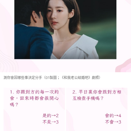
測你會因哪些事決定分手（01製圖；《和我老公結婚吧》劇照）