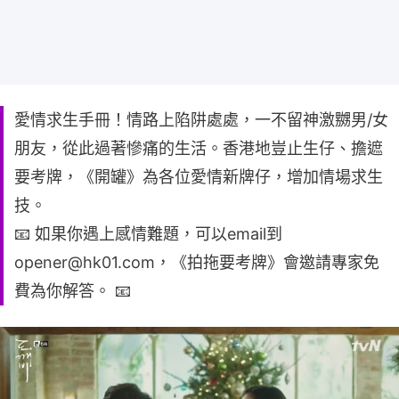
愛情求生手冊！情路上陷阱處處，一不留神激嬲男/女
朋友，從此過著慘痛的生活。香港地豈止生仔、擔遮
要考牌，《開罐》為各位愛情新牌仔，增加情場求生
技。
📧 如果你遇上感情難題，可以email到
opener@hk01.com，《拍拖要考牌》會邀請專家免
費為你解答。 📧