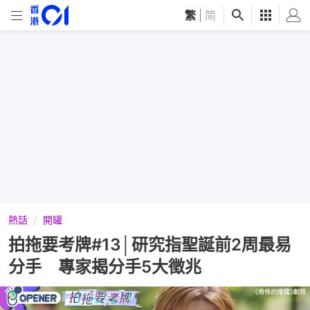
繁
|
简
熱話
開罐
拍拖要考牌#13│研究指聖誕前2周最易
分手 專家揭分手5大徵兆