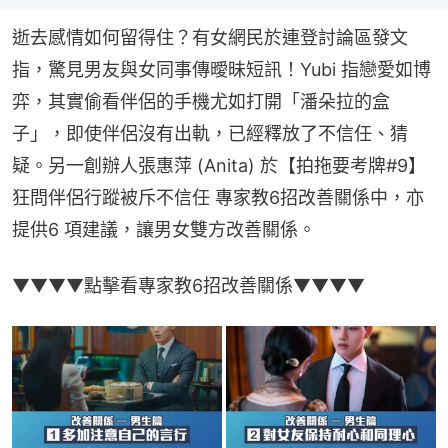
逝去感情如何留得住？有女網民於連登討論區發文
指，驚見男友與女同事傳曖昧短訊！Yubi 指戀愛如博
弈，其實偷看伴侶的手機尤如打開「潘朵拉的盒
子」，即使伴侶沒有出軌，已經釋放了不信任、猜
疑。另一創辦人張惠萍 (Anita) 於【拍拖要考牌#9】
狂問伴侶行蹤被斥不信任 專家教6招改善關係中，亦
提供6 項建議，讓男女雙方改善關係。
▼▼▼▼點擊看專家教6招改善關係▼▼▼▼