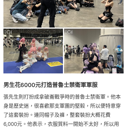
男生花6000元打造普魯士禁衛軍軍服
張先生則打扮成拿破崙戰爭時的普魯士禁衛軍。他本
身是歷史迷，很喜歡那支軍團的堅毅，所以便特意穿
了這套裝扮。連同帽子及褲，整套裝扮大概花費
6,000元。他表示，衣服質料一開始不太好，所以用