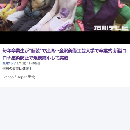
Yahoo！Japan 新聞