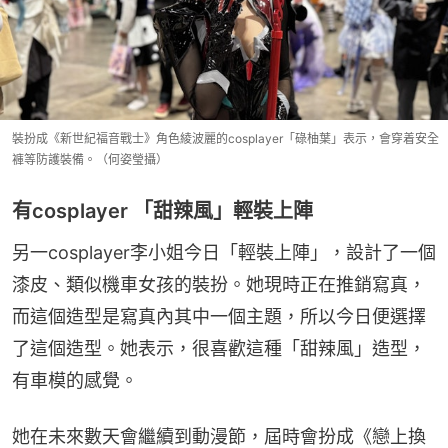
裝扮成《新世紀福音戰士》角色綾波麗的cosplayer「碌柚葉」表示，會穿着安全
褲等防護裝備。（何姿瑩攝）
有cosplayer 「甜辣風」輕裝上陣
另一cosplayer李小姐今日「輕裝上陣」，設計了一個
漆皮、類似機車女孩的裝扮。她現時正在推銷寫真，
而這個造型是寫真內其中一個主題，所以今日便選擇
了這個造型。她表示，很喜歡這種「甜辣風」造型，
有車模的感覺。
她在未來數天會繼續到動漫節，屆時會扮成《戀上換