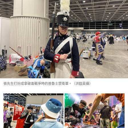
張先生打扮成拿破崙戰爭時的普魯士禁衛軍。（洪戩昊攝）