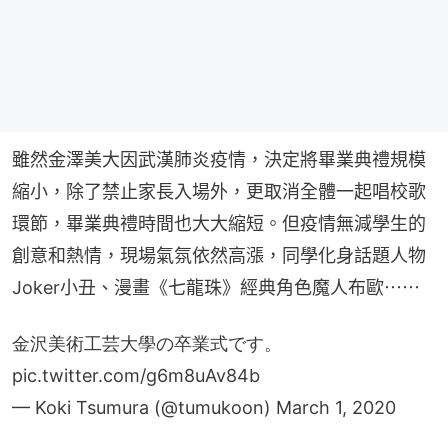
雖然金澤美大因武漢肺炎疫情，決定將畢業典禮規模
縮小，除了禁止家長入場外，更取消全體一起唱校歌
環節，畢業典禮時間也大大縮短。但疫情無減學生的
創意和熱情，現場氣氛依然高漲，同學化身話題人物
Joker小丑、漫畫《七龍珠》經典角色魔人布歐⋯⋯
金沢美術工芸大學の卒業式です。
pic.twitter.com/g6m8uAv84b
— Koki Tsumura (@tumukoon)
March 1, 2020