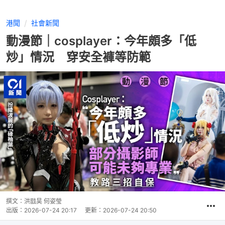
港聞
社會新聞
動漫節｜cosplayer：今年頗多「低
炒」情況 穿安全褲等防範
撰文：
洪戩昊 何姿瑩
出版：
2026-07-24 20:17
更新：
2026-07-24 20:50