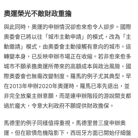
奧運榮光不敵財政重擔
與此同時，奧運的申辦情況卻愈來愈令人卻步。國際
奧委會已將以往「城市主動申請」的模式，改為「主
動邀請」模式，由奧委會主動接觸有意向的城市。這
轉變本身，已反映申辦市場正在收縮。若非愈來愈多
城市不願承擔奧運所帶來的高額成本與政治風險，國
際奧委會也無需改變制度。羅馬的例子尤其典型。早
在2013年申辦2020年奧運時，羅馬已率先退出，並
非完全放棄主辦意願，而是連申辦階段的游說開支都
過於龐大，令意大利政府不願提供財政擔保。
馬德里的例子同樣值得重視。馬德里曾三度申辦奧
運，但在歐債危機陰影下，西班牙方面已開始仔細盤