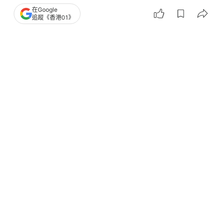
在Google
追蹤《香港01》
9
3
0
0
0
體育
即時體育
洛杉磯奧運｜國際奧委會暫解俄羅斯禁
賽令 健兒有望代表國家出戰