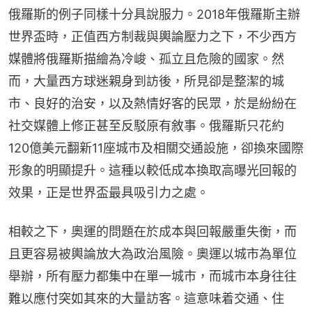
俄羅斯的例子同樣十分具說服力。2018年俄羅斯主辦
世界盃時，正值西方制裁與輿論壓力之下，不少西方
媒體將俄羅斯描繪為冷峻、孤立且危險的國家。然
而，大量西方球迷親身到訪後，所見卻是整潔的城
市、良好的治安，以及熱情好客的民眾，於是紛紛在
社交媒體上修正甚至反駁原有敘事。俄羅斯只花約
120億美元翻新11座城市及相關交通設施，卻換來國際
形象的明顯提升。這種以較低成本換取高曝光回報的
效果，正是世界盃最具吸引力之處。
相較之下，奧運的問題在於成本與回報嚴重失衡，而
且更容易被輿論放大為政治風險。奧運以城市為單位
舉辦，所有壓力都集中在單一城市，而城市本身往往
難以應付突如其來的大量訪客。這意味着交通、住