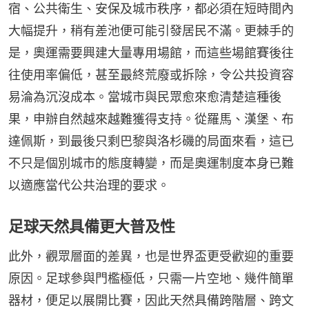
宿、公共衛生、安保及城市秩序，都必須在短時間內
大幅提升，稍有差池便可能引發居民不滿。更棘手的
是，奧運需要興建大量專用場館，而這些場館賽後往
往使用率偏低，甚至最終荒廢或拆除，令公共投資容
易淪為沉沒成本。當城市與民眾愈來愈清楚這種後
果，申辦自然越來越難獲得支持。從羅馬、漢堡、布
達佩斯，到最後只剩巴黎與洛杉磯的局面來看，這已
不只是個別城市的態度轉變，而是奧運制度本身已難
以適應當代公共治理的要求。
足球天然具備更大普及性
此外，觀眾層面的差異，也是世界盃更受歡迎的重要
原因。足球參與門檻極低，只需一片空地、幾件簡單
器材，便足以展開比賽，因此天然具備跨階層、跨文