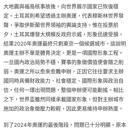
大地震與福島核事故後，向世界展示國家已恢復穩
定。土耳其則希望透過主辦奧運，代表穆斯林世界發
聲，爭取伊斯蘭世界領袖的輿論支持。惟在投票前
夕，土耳其爆發大規模反政府示威，形象迅速受損，
結果2020年奧運最終只剩東京一個候選城市。這說明
奧運主辦不單是體育決定，更是一項國際形象工程。
一旦國內政治局勢不穩，賽事的象徵價值便會隨之削
弱。奧運之所以愈來愈難申辦，正因它往往要求主辦
國同時具備財政能力、社會穩定、國際形象與政治自
信，任何一環出現問題，整個申辦便可能動搖。相比
之下，世界盃雖然同樣承載國家形象，但對主辦城市
施加的政治象徵壓力較輕，因此更易維持申辦熱度。
到了2024年奧運的最後階段，問題已十分明顯。原本