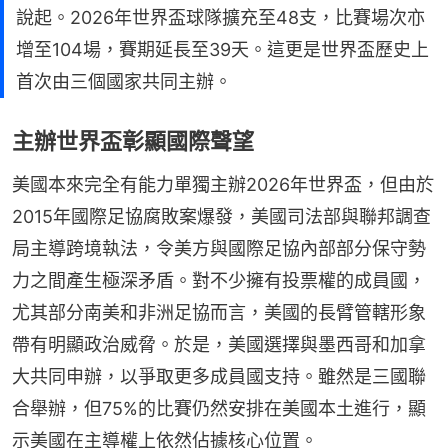
說起。2026年世界盃球隊擴充至48支，比賽場次亦
增至104場，賽期延長至39天。這更是世界盃歷史上
首次由三個國家共同主辦。
主辦世界盃彰顯國際聲望
美國本來完全有能力單獨主辦2026年世界盃，但由於
2015年國際足協腐敗案爆發，美國司法部與聯邦調查
局主導跨境執法，令美方與國際足協內部部分保守勢
力之間產生極深矛盾。對不少擁有投票權的成員國，
尤其部分南美和非洲足協而言，美國的長臂管轄形象
帶有明顯政治威脅。於是，美國選擇與墨西哥和加拿
大共同申辦，以爭取更多成員國支持。雖然是三國聯
合舉辦，但75%的比賽仍然安排在美國本土進行，顯
示美國在主導權上依然佔據核心位置。