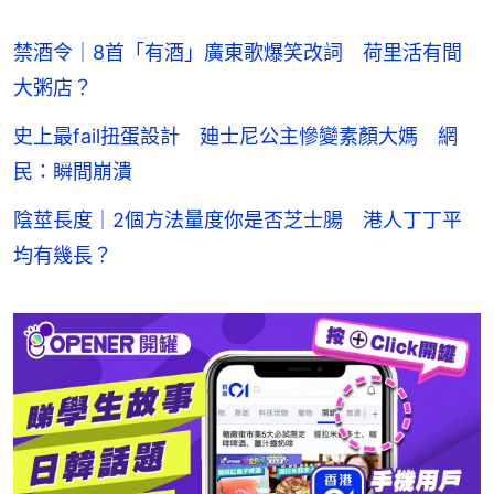
禁酒令｜8首「有酒」廣東歌爆笑改詞 荷里活有間
大粥店？
史上最fail扭蛋設計 廸士尼公主慘變素顏大媽 網
民：瞬間崩潰
陰莖長度｜2個方法量度你是否芝士腸 港人丁丁平
均有幾長？