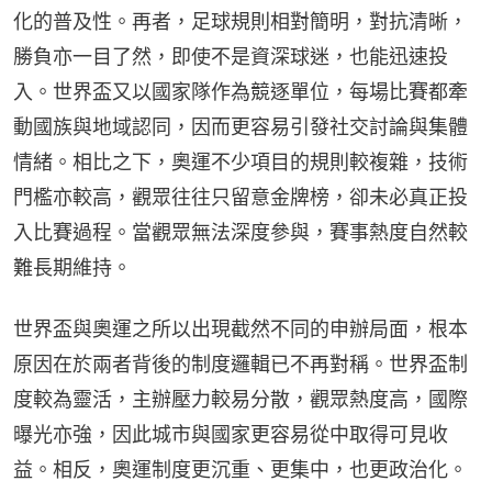
化的普及性。再者，足球規則相對簡明，對抗清晰，
勝負亦一目了然，即使不是資深球迷，也能迅速投
入。世界盃又以國家隊作為競逐單位，每場比賽都牽
動國族與地域認同，因而更容易引發社交討論與集體
情緒。相比之下，奧運不少項目的規則較複雜，技術
門檻亦較高，觀眾往往只留意金牌榜，卻未必真正投
入比賽過程。當觀眾無法深度參與，賽事熱度自然較
難長期維持。
世界盃與奧運之所以出現截然不同的申辦局面，根本
原因在於兩者背後的制度邏輯已不再對稱。世界盃制
度較為靈活，主辦壓力較易分散，觀眾熱度高，國際
曝光亦強，因此城市與國家更容易從中取得可見收
益。相反，奧運制度更沉重、更集中，也更政治化。