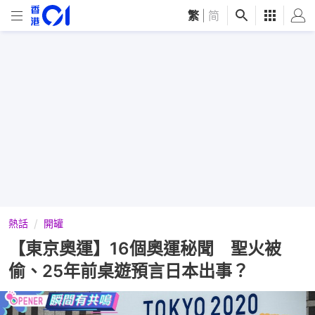
繁
|
简
熱話
開罐
【東京奧運】16個奧運秘聞 聖火被
偷、25年前桌遊預言日本出事？