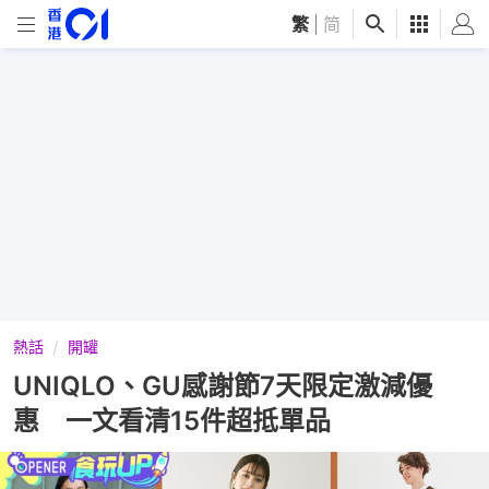
繁
|
简
熱話
開罐
UNIQLO、GU感謝節7天限定激減優
惠 一文看清15件超抵單品