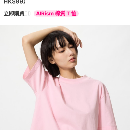
HK$99）
立即購買👉🏻  
AIRism 棉質 T 恤