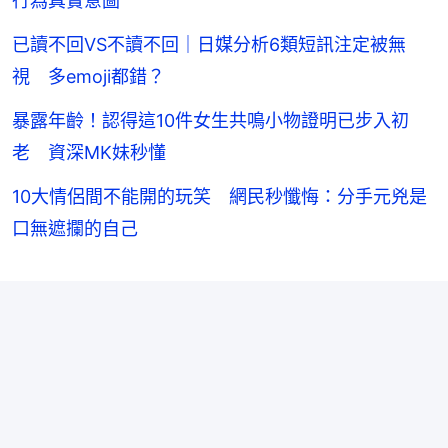
行為真實意圖
已讀不回VS不讀不回｜日媒分析6類短訊注定被無
視 多emoji都錯？
暴露年齡！認得這10件女生共鳴小物證明已步入初
老 資深MK妹秒懂
10大情侶間不能開的玩笑 網民秒懺悔：分手元兇是
口無遮攔的自己