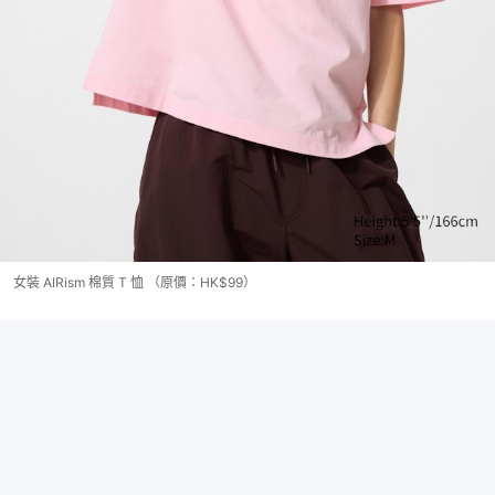
女裝 AIRism 棉質 T 恤 （原價：HK$99）