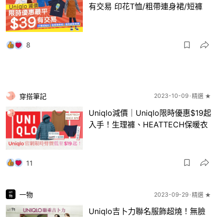
有交易 印花T恤/粗帶連身裙/短褲
8
穿搭筆記
2023-10-09
精選 ★
Uniqlo減價｜Uniqlo限時優惠$19起
入手！生理褲、HEATTECH保暖衣
11
一物
2023-09-29
精選 ★
Uniqlo吉卜力聯名服飾超燒！無臉