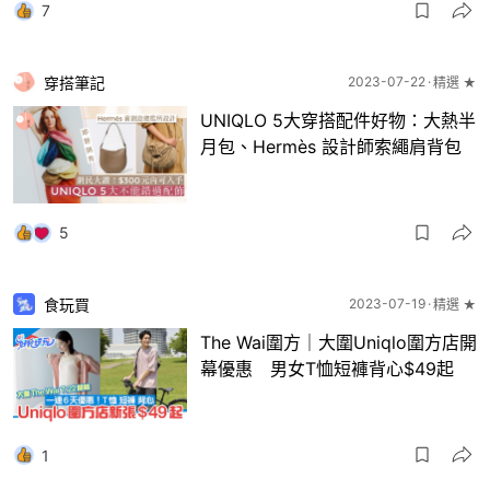
7
穿搭筆記
2023-07-22
精選 ★
UNIQLO 5大穿搭配件好物：大熱半
月包、Hermès 設計師索繩肩背包
5
食玩買
2023-07-19
精選 ★
The Wai圍方｜大圍Uniqlo圍方店開
幕優惠 男女T恤短褲背心$49起
1