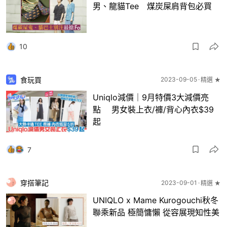
男、龍貓Tee 煤炭屎肩背包必買
10
食玩買
2023-09-05
精選 ★
Uniqlo減價｜9月特價3大減價亮
點 男女裝上衣/褲/背心內衣$39
起
7
穿搭筆記
2023-09-01
精選 ★
UNIQLO x Mame Kurogouchi秋冬
聯乘新品 極簡慵懶 從容展現知性美