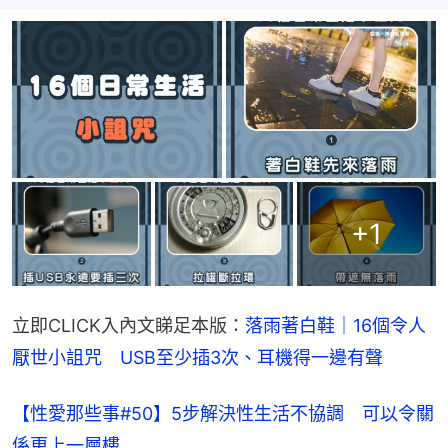
+
1
立即CLICK入內文睇足本版：
落雨著白鞋｜16個令人
厭世小詛咒　USB至少插3次、耳機得一邊有聲
【性愛那些事#50】5步解決性生活不協調 可以令關
係更上一層樓