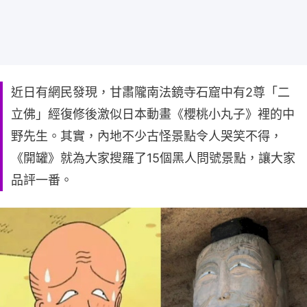
近日有網民發現，甘肅隴南法鏡寺石窟中有2尊「二
立佛」經復修後激似日本動畫《櫻桃小丸子》裡的中
野先生。其實，內地不少古怪景點令人哭笑不得，
《開罐》就為大家搜羅了15個黑人問號景點，讓大家
品評一番。