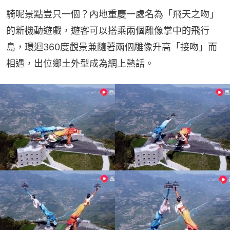
騎呢景點豈只一個？內地重慶一處名為「飛天之吻」
的新機動遊戲，遊客可以搭乘兩個雕像掌中的飛行
島，環迴360度觀景兼隨著兩個雕像升高「接吻」而
相遇，出位鄉土外型成為網上熱話。