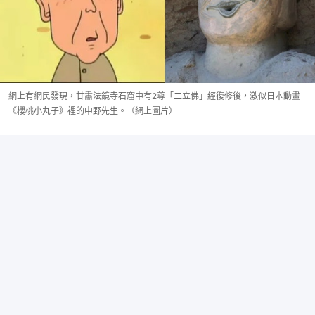
網上有網民發現，甘肅法鏡寺石窟中有2尊「二立佛」經復修後，激似日本動畫
《櫻桃小丸子》裡的中野先生。（網上圖片）