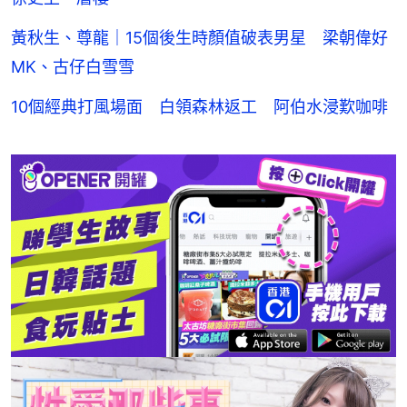
黃秋生、尊龍｜15個後生時顏值破表男星 梁朝偉好
MK、古仔白雪雪
10個經典打風場面 白領森林返工 阿伯水浸歎咖啡