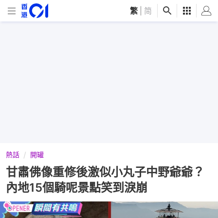
繁
|
简
熱話
開罐
甘肅佛像重修後激似小丸子中野爺爺？
內地15個騎呢景點笑到淚崩