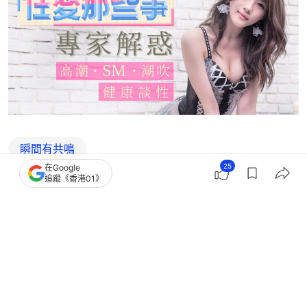
瞬間有共鳴
25
在Google
追蹤《香港01》
3
0
0
21
1
熱話
熱爆話題
日本關西深度遊｜奈良深山藏「曱甴