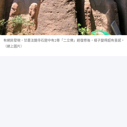
有網民發現，甘肅法鏡寺石窟中有2尊「二立佛」經復修後，樣子變得超有喜感。
（網上圖片）