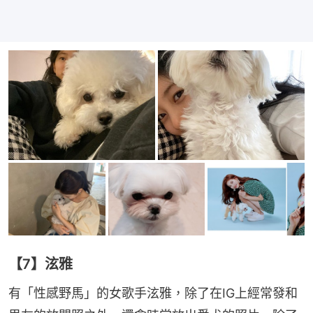
【7】泫雅
有「性感野馬」的女歌手泫雅，除了在IG上經常發和