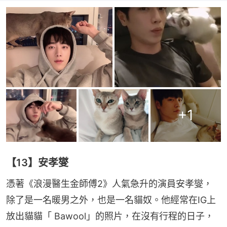
+
1
【13】安孝燮
憑著《浪漫醫生金師傅2》人氣急升的演員安孝燮，
除了是一名暖男之外，也是一名貓奴。他經常在IG上
放出貓貓「 Bawool」的照片，在沒有行程的日子，