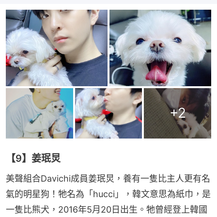
+
2
【9】姜珉炅
美聲組合Davichi成員姜珉炅，養有一隻比主人更有名
氣的明星狗！牠名為「hucci」，韓文意思為紙巾，是
一隻比熊犬，2016年5月20日出生。牠曾經登上韓國