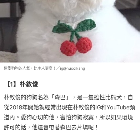
這隻狗狗的人氣，比主人更高！／ig@huccikang
【1】朴敘俊
朴敘俊的狗狗名為「森巴」，是一隻雄性比熊犬，自
從2018年開始就經常出現在朴敘俊的IG和YouTube頻
道內。愛狗心切的他，害怕狗狗寂寞，所以如果環境
許可的話，他還會帶著森巴去片場呢！