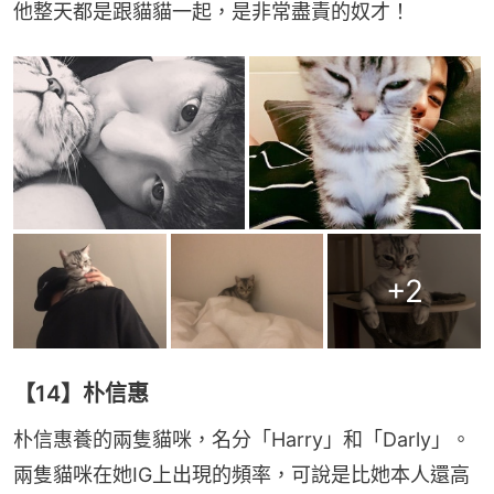
他整天都是跟貓貓一起，是非常盡責的奴才！
+
2
【14】朴信惠
朴信惠養的兩隻貓咪，名分「Harry」和「Darly」。
兩隻貓咪在她IG上出現的頻率，可說是比她本人還高