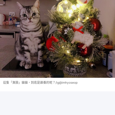
這隻「臭臉」貓貓，到底是誰養的呢？/ig@imhyoseop