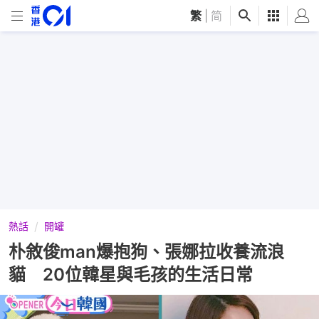
繁
|
简
熱話
開罐
朴敘俊man爆抱狗、張娜拉收養流浪
貓 20位韓星與毛孩的生活日常