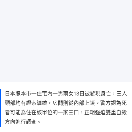
日本熊本市一住宅內一男兩女13日被發現身亡，三人
頸部均有繩索纏繞，房間則從內部上鎖。警方認為死
者可能為住在該單位的一家三口，正朝強迫雙重自殺
方向進行調查。