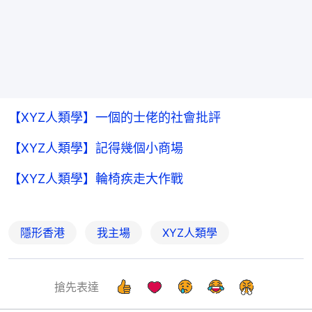
【XYZ人類學】一個的士佬的社會批評
【XYZ人類學】記得幾個小商場
【XYZ人類學】輪椅疾走大作戰
隱形香港
我主場
XYZ人類學
搶先表達