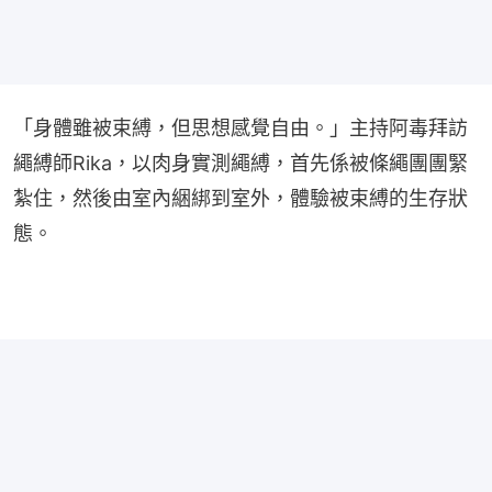
「身體雖被束縛，但思想感覺自由。」主持阿毒拜訪
繩縛師Rika，以肉身實測繩縛，首先係被條繩團團緊
紮住，然後由室內綑綁到室外，體驗被束縛的生存狀
態。