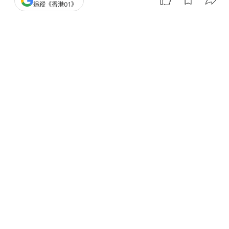
追蹤《香港01》
撰文：
盧詩文
出版：
2026-05-11 11:50
更新：
2026-05-15 15:19