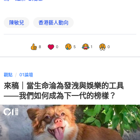
陳敏兒
香港藝人動向
8
0
5
1
0
觀點
01論壇
來稿｜當生命淪為發洩與娛樂的工具
——我們如何成為下一代的榜樣？