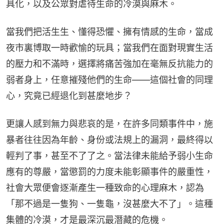
具化，以及公眾對虐待生命的冷漠與麻木。
當我們把活生生、懂得恐懼、擁有情感的生命，當成
夜市裏博取一時歡愉的玩具；當我們在面對現實生活
的壓力和不滿時，選擇將痛苦強加在毫無反抗能力的
弱者身上，任意摧殘他們的生命——這個社會的同理
心，究竟已經退化到甚麼地步？
更讓人感到無力與悲哀的是，在許多同類事件中，施
暴者往往因為年齡、身份或法規上的漏洞，最終得以
輕判了事，甚至不了了之。當法律未能給予弱小生命
應有的尊嚴，當懲罰的力度未能彰顯事件的嚴重性，
社會大眾便會逐漸產生一種致命的心理麻木，認為
「那不過是一隻狗、一隻龜，沒甚麼大不了」。這種
集體的冷漠，才是最深沉最潛藏的危機。