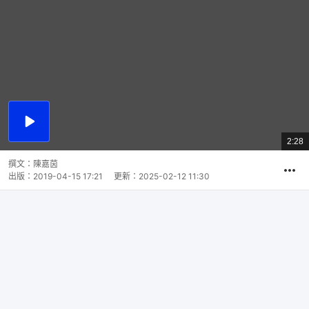
播
放
2:28
總
影
共
片
時
撰文：
陳嘉茵
間
出版：
2019-04-15 17:21
更新：
2025-02-12 11:30