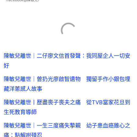
陳敏兒離世｜二仔廖文信首發聲：我同屋企人一切安
好
陳敏兒離世｜曾扔光廖啟智遺物 獨留手作小銀包埋
藏洋蔥感人故事
陳敏兒離世丨歷盡喪子喪夫之痛 從TVB當家花旦到
生死教育導師
陳敏兒離世｜一生三度痛失摯親 幼子患血癌錐心之
痛：點解咁殘忍