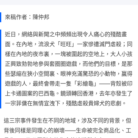
來稿作者：陳仲邦
近日，網絡與新聞之中頻頻出現令人痛心的殘酷畫
面。在內地，流浪犬「旺旺」一家慘遭滅門虐殺；同
樣在內地的夜市裏，一塊被圍起的空地上，大人小孩
正興致勃勃地參與套圈圈遊戲，而他們的目標，是那
些瑟縮在狹小空間裏、眼神充滿驚恐的小動物，贏得
遊戲的人，最終會帶走一隻「彩繪龜」——背殼被印
上卡通圖案的巴西龜。鏡頭轉回香港，去年亦發生了
一宗菲傭在無情宣洩下，殘酷虐殺貴婦犬的悲劇。
這三宗事件發生在不同的地域，涉及不同的背景，但
背後同樣是同理心的崩壞——生命被完全商品化、工