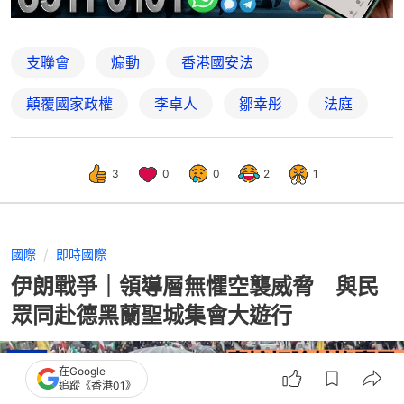
支聯會
煽動
香港國安法
顛覆國家政權
李卓人
鄒幸彤
法庭
3
0
0
2
1
國際
即時國際
伊朗戰爭｜領導層無懼空襲威脅 與民
眾同赴德黑蘭聖城集會大遊行
在Google
追蹤《香港01》