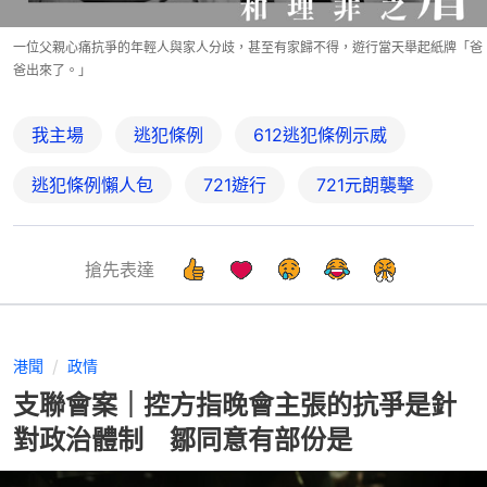
一位父親心痛抗爭的年輕人與家人分歧，甚至有家歸不得，遊行當天舉起紙牌「爸
爸出來了。」
我主場
逃犯條例
612逃犯條例示威
逃犯條例懶人包
721遊行
721元朗襲擊
搶先表達
港聞
政情
支聯會案｜控方指晚會主張的抗爭是針
對政治體制 鄒同意有部份是