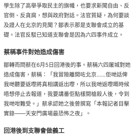
學生除了高舉爭取民主的旗幟，也要求新聞自由、反
官倒、反貪腐，想與政府對話。法官質疑，為何要談
及證人在北京的見聞？鄒表示那是支聯會成立的基
礎。法官反駁已知道支聯會是因為六四事件成立。
蔡稱事件對她造成傷害
鄒轉而問蔡在6月5日回港後的事。蔡稱六四屠城對她
造成傷害，蔡稱：「我冒險離開咗北京……佢哋話俾
我哋聽要返嚟將真相講返出嚟，所以我哋返嚟嘅時候
唔想停止去報道，我要講番佢點樣開槍殺人後，令到
我哋咁難受。」蔡承認她之後曾撰寫「本報記者目擊
實錄——天安門廣場最恐怖之夜」。
回港後到支聯會做義工