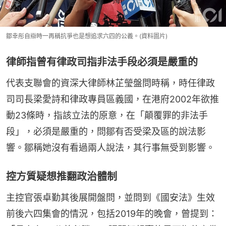
鄒幸彤自辯時一再稱抗爭也是想追求六四的公義。(資料圖片)
律師指曾有律政司指非法手段必須是嚴重的
代表支聯會的資深大律師林芷瑩盤問時稱，時任律政
司司長梁愛詩和律政專員區義國，在港府2002年欲推
動23條時，指該立法的原意，在「顛覆罪的非法手
段」，必須是嚴重的，問鄒有否受梁及區的說法影
響。鄒稱她沒有看過兩人說法，其行事無受到影響。
控方質疑想推翻政治體制
主控官張卓勤其後展開盤問，並問到《國安法》生效
前後六四集會的情況，包括2019年的晚會，曾提到：