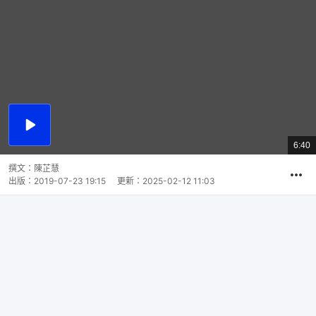
播
放
6:40
總
影
共
片
時
撰文：
陳芷慧
間
出版：
2019-07-23 19:15
更新：
2025-02-12 11:03