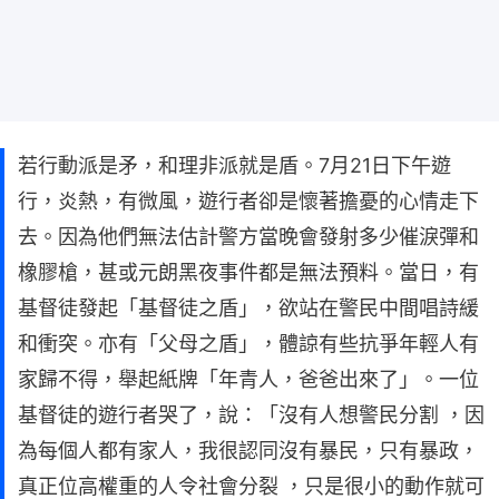
若行動派是矛，和理非派就是盾。7月21日下午遊
行，炎熱，有微風，遊行者卻是懷著擔憂的心情走下
去。因為他們無法估計警方當晚會發射多少催淚彈和
橡膠槍，甚或元朗黑夜事件都是無法預料。當日，有
基督徒發起「基督徒之盾」，欲站在警民中間唱詩緩
和衝突。亦有「父母之盾」，體諒有些抗爭年輕人有
家歸不得，舉起紙牌「年青人，爸爸出來了」。一位
基督徒的遊行者哭了，說：「沒有人想警民分割 ，因
為每個人都有家人，我很認同沒有暴民，只有暴政，
真正位高權重的人令社會分裂 ，只是很小的動作就可