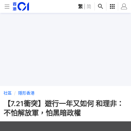
繁
|
简
社區
隱形香港
【7.21衝突】遊行一年又如何 和理非：
不怕解放軍，怕黑暗政權