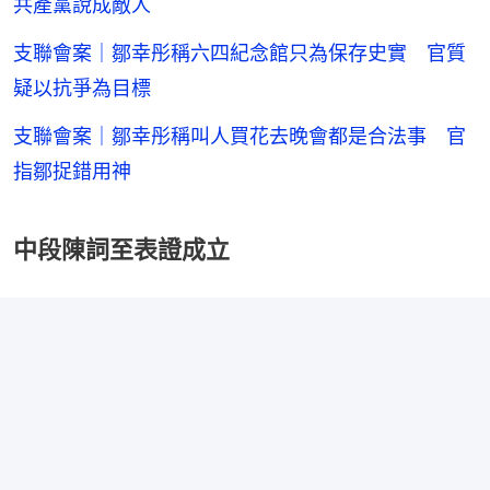
共產黨說成敵人
支聯會案｜鄒幸彤稱六四紀念館只為保存史實 官質
疑以抗爭為目標
支聯會案｜鄒幸彤稱叫人買花去晚會都是合法事 官
指鄒捉錯用神
中段陳詞至表證成立