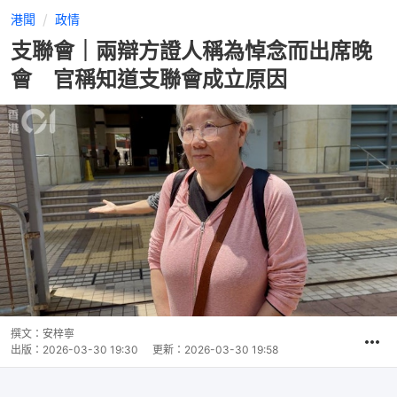
港聞
政情
支聯會｜兩辯方證人稱為悼念而出席晚
會 官稱知道支聯會成立原因
撰文：
安梓寧
出版：
2026-03-30 19:30
更新：
2026-03-30 19:58