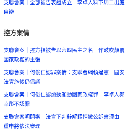
支聯會案｜全部被告表證成立 李卓人料下周二出庭
自辯
控方案情
支聯會案｜控方指被告以六四民主之名 作鼓吹顛覆
國家政權的主張
支聯會案｜何俊仁認罪案情：支聯會綱領違憲 國安
法實施後仍倡議
支聯會案｜何俊仁認煽動顛動國家政權罪 李卓人鄒
幸彤不認罪
支聯會案明開審 法官下判辭解釋拒撤公訴書理由
重申將依法審理