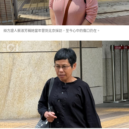
辯方證人蔡淑芳稱她當年曾到北京採訪，至今心中的傷口仍在。