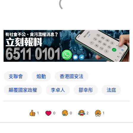
支聯會
煽動
香港國安法
顛覆國家政權
李卓人
鄒幸彤
法庭
1
0
0
2
1