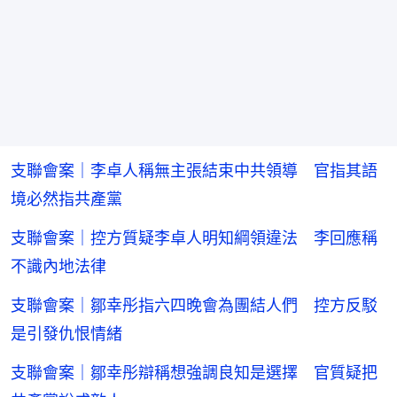
支聯會案｜李卓人稱無主張結束中共領導 官指其語
境必然指共產黨
支聯會案｜控方質疑李卓人明知綱領違法 李回應稱
不識內地法律
支聯會案｜鄒幸彤指六四晚會為團結人們 控方反駁
是引發仇恨情緒
支聯會案｜鄒幸彤辯稱想強調良知是選擇 官質疑把