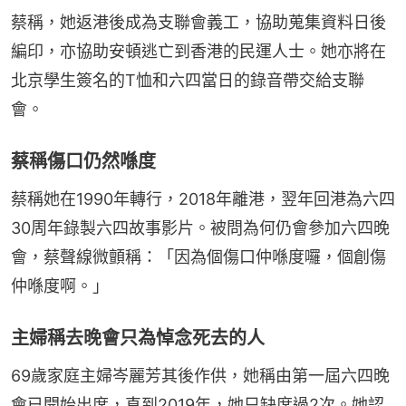
蔡稱，她返港後成為支聯會義工，協助蒐集資料日後
編印，亦協助安頓逃亡到香港的民運人士。她亦將在
北京學生簽名的T恤和六四當日的錄音帶交給支聯
會。
蔡稱傷口仍然喺度
蔡稱她在1990年轉行，2018年離港，翌年回港為六四
30周年錄製六四故事影片。被問為何仍會參加六四晚
會，蔡聲線微顫稱：「因為個傷口仲喺度囉，個創傷
仲喺度啊。」
主婦稱去晚會只為悼念死去的人
69歲家庭主婦岑麗芳其後作供，她稱由第一屆六四晚
會已開始出席，直到2019年，她只缺席過2次。她認