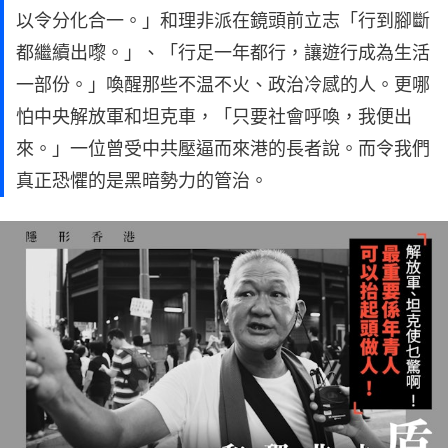
以令分化合一。」和理非派在鏡頭前立志「行到腳斷
都繼續出嚟。」、「行足一年都行，讓遊行成為生活
一部份。」喚醒那些不温不火、政治冷感的人。更哪
怕中央解放軍和坦克車，「只要社會呼喚，我便出
來。」一位曾受中共壓逼而來港的長者說。而令我們
真正恐懼的是黑暗勢力的管治。