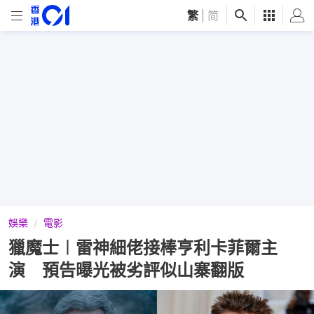
繁
|
简
娛樂
電影
獵魔士︱雷神細佬接棒亨利卡菲爾主
演 預告曝光被劣評似山寨翻版