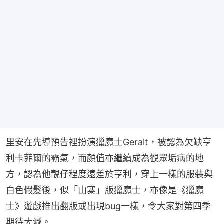
里安在先導預告裡扮演獵魔士Geralt，被認為欠缺亨
利卡菲爾的霸氣，而顏值亦繼續成為觀眾垢病的地
方，認為他靚仔程度遠差於亨利，穿上一樣的服裝與
白色假髮後，似「山寨」版獵魔士，亦像是《獵魔
士》遊戲推出翻版或出現bug一樣，令大家對第四季
期待大減。