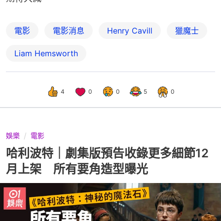
電影
電影消息
Henry Cavill
獵魔士
Liam Hemsworth
4
0
0
5
0
娛樂
電影
哈利波特｜劇集版預告收錄更多細節12
月上架 所有要角造型曝光