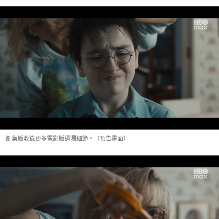
劇集版收錄更多電影版遺漏細節。（預告畫面）