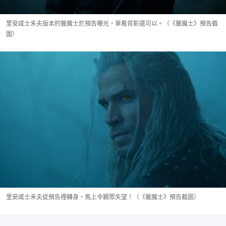
里安咸士禾夫版本的獵魔士於預告曝光，單看背影還可以。（《獵魔士》預告截
圖）
里安咸士禾夫從預告裡轉身，馬上令觀眾失望！（《獵魔士》預告截圖）