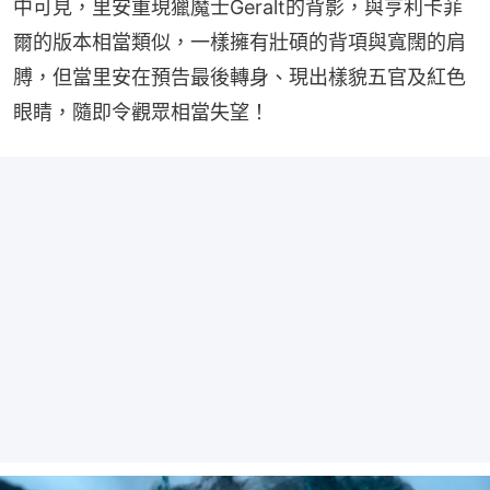
中可見，里安重現獵魔士Geralt的背影，與亨利卡菲
爾的版本相當類似，一樣擁有壯碩的背項與寬闊的肩
膊，但當里安在預告最後轉身、現出樣貌五官及紅色
眼睛，隨即令觀眾相當失望！