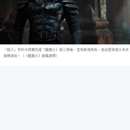
「超人」亨利卡菲爾完成《獵魔士》第三季後，宣布辭演角色，並由里安咸士禾夫
接棒演出。（《獵魔士》劇集劇照）