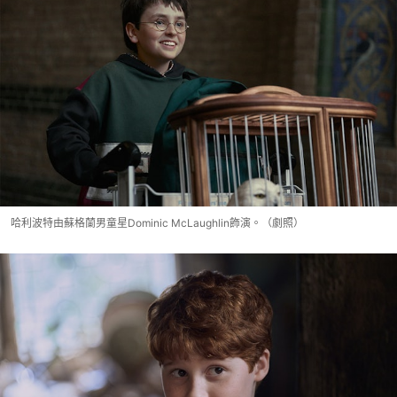
哈利波特由蘇格蘭男童星Dominic McLaughlin飾演。（劇照）