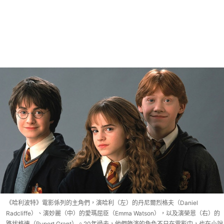
《哈利波特》電影係列的主角們，演哈利（左）的丹尼爾烈格夫（Daniel
Radcliffe）、演妙麗（中）的愛瑪屈臣（Emma Watson），以及演榮恩（右）的
路拔格連（Rupert Grant）。20年過去，他們飾演的角色不只在電影中，也在小說