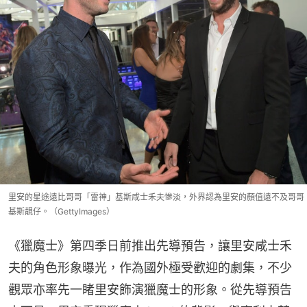
里安的星途遠比哥哥「雷神」基斯咸士禾夫慘淡，外界認為里安的顏值遠不及哥哥
基斯靚仔。（GettyImages）
《獵魔士》第四季日前推出先導預告，讓里安咸士禾
夫的角色形象曝光，作為國外極受歡迎的劇集，不少
觀眾亦率先一睹里安飾演獵魔士的形象。從先導預告