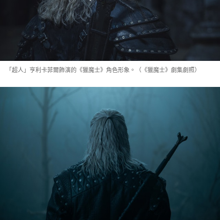
「超人」亨利卡菲爾飾演的《獵魔士》角色形象。（《獵魔士》劇集劇照）