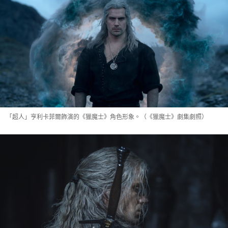
「超人」亨利卡菲爾飾演的《獵魔士》角色形象。（《獵魔士》劇集劇照）