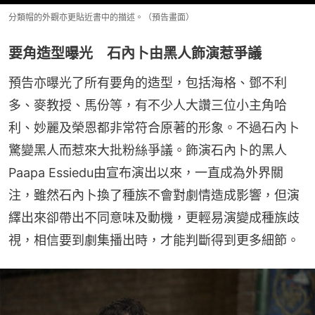
分類帽的外觀亦更貼近書中的描述。（預告畫面）
要角造型曝光 石內卜由黑人飾演惹爭議
預告亦曝光了所有要角的造型，包括海格、鄧不利
多、麥教授、馬份等，有不少人大讚三位小主角哈
利、妙麗及榮恩都非常符合原著的形象。不過石內卜
驚變黑人而惹來大批粉絲爭議。飾演石內卜的黑人
Paapa Essiedu由宣布演出以來，一直成為外界關
注，雖然石內卜換了種族不會對劇情造成影響，但演
繹出來卻帶出不同意味及動機，更輕易演變成種族歧
視，相信要到劇集播出時，才能判斷得到更多細節。