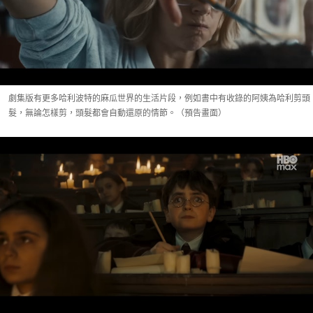
劇集版有更多哈利波特的麻瓜世界的生活片段，例如書中有收錄的阿姨為哈利剪頭
髮，無論怎樣剪，頭髮都會自動還原的情節。（預告畫面）