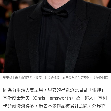
里安咸士禾夫由第四季《獵魔士》開始接棒，亦已公布將有第五季。（視覺中國）
同為荷里活大隻型男，里安的星途遠比哥哥「雷神」
基斯咸士禾夫（Chris Hemsworth）及「超人」亨利
卡菲爾慘淡得多，過去不少作品被劣評之餘，外界亦