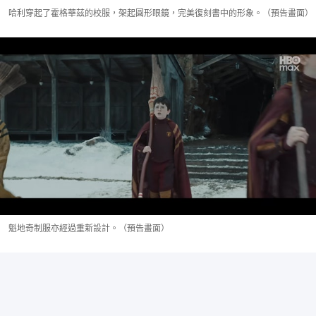
哈利穿起了霍格華茲的校服，架起圓形眼鏡，完美復刻書中的形象。（預告畫面）
魁地奇制服亦經過重新設計。（預告畫面）