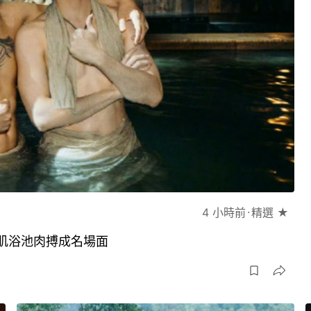
4 小時前
精選 ★
肌浴池肉搏成名場面