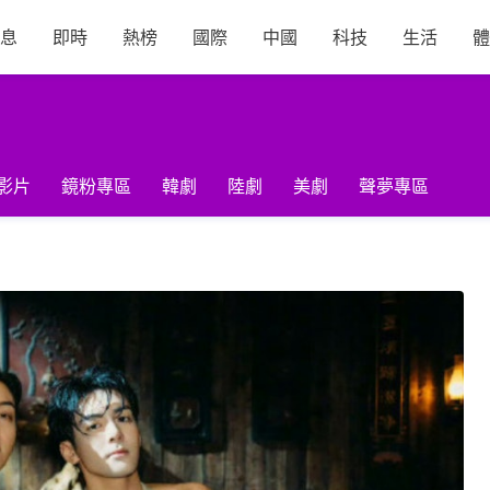
息
即時
熱榜
國際
中國
科技
生活
體
影片
鏡粉專區
韓劇
陸劇
美劇
聲夢專區