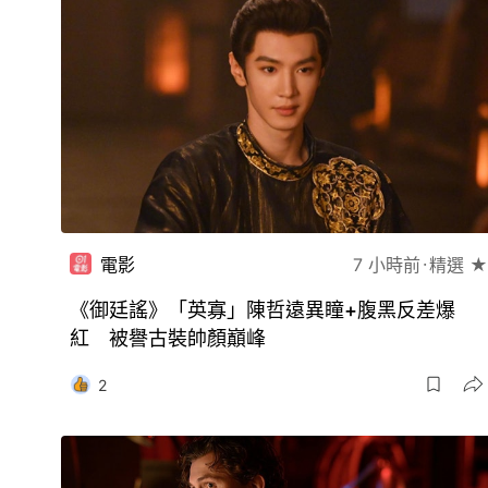
電影
7 小時前
精選 ★
《御廷謠》「英寡」陳哲遠異瞳+腹黑反差爆
紅 被譽古裝帥顏巔峰
2