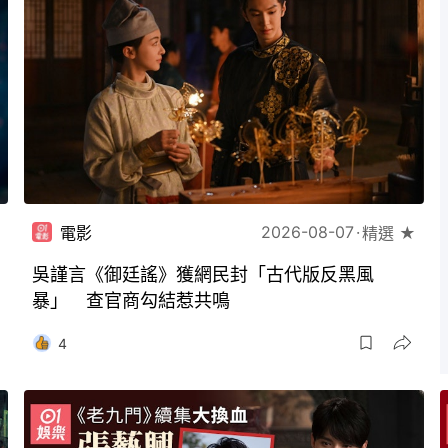
2026-08-07
電影
精選 ★
吳謹言《御廷謠》獲網民封「古代版反黑風
暴」 查官商勾結惹共鳴
4