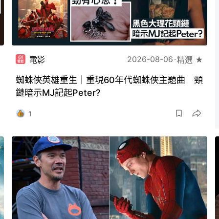
2026-08-06
電影
精選 ★
蜘蛛俠英雄重生｜重現60年代蜘蛛俠主題曲 頸
鏈暗示MJ記起Peter?
1