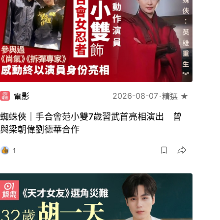
2026-08-07
電影
精選 ★
蜘蛛俠｜手合會范小雙7歲習武首亮相演出 曾
與梁朝偉劉德華合作
1