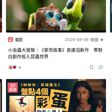
2026-08-06
電影
精選 ★
小虫蟲大冒險｜《麥兜故事》袁建滔新作 零對
白創作投入昆蟲世界
4