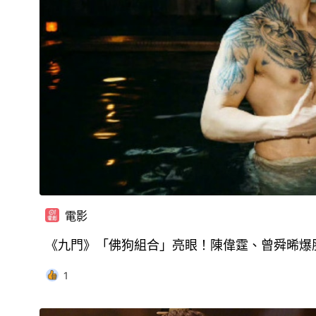
電影
《九門》「佛狗組合」亮眼！陳偉霆、曾舜晞爆
1