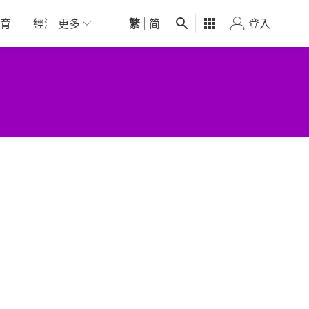
育
經濟
更多
01深圳
繁
觀點
|
简
健康
好食玩飛
登入
女