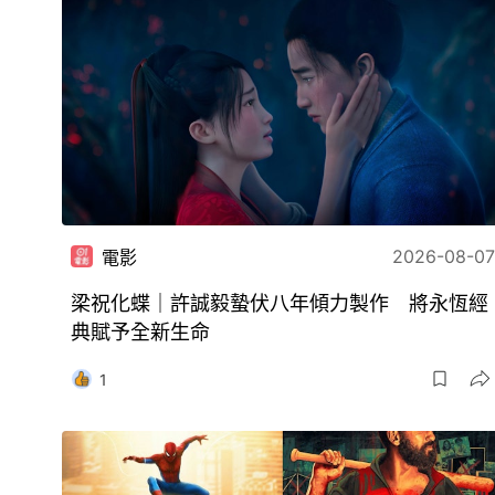
2026-08-07
電影
梁祝化蝶｜許誠毅蟄伏八年傾力製作 將永恆經
典賦予全新生命
1