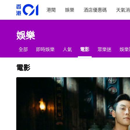
港聞
娛樂
酒店優惠碼
天氣消
娛樂
全部
即時娛樂
人氣
電影
眾樂迷
娛樂
電影