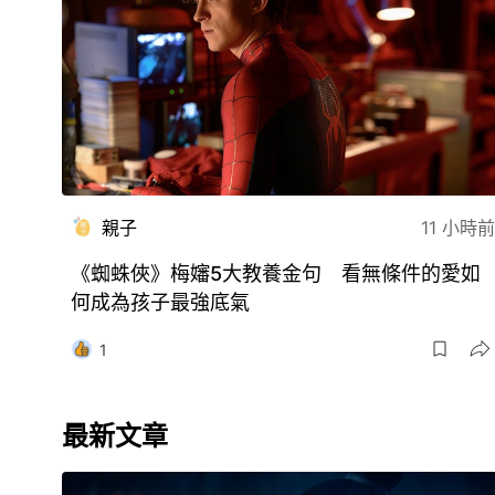
親子
11 小時前
《蜘蛛俠》梅嬸5大教養金句 看無條件的愛如
何成為孩子最強底氣
1
最新文章