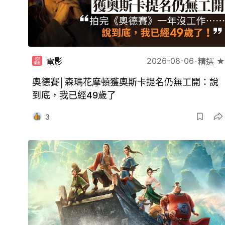
2026-08-06
電影
精選 ★
奧德賽│森瑪花摩頓獲奧斯卡提名仍無工開：說
到底，我已經49歲了
3