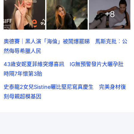
+
8
奧德賽｜黑人演「海倫」被鬧爆罷睇 馬斯克批︰公
然侮辱希臘人民
43歲安妮夏菲維突爆喜訊 IG無預警發片大曬孕肚
時隔7年懷第3胎
史泰龍2女兒Sistine曬比堅尼寫真慶生 完美身材復
刻母親超模基因