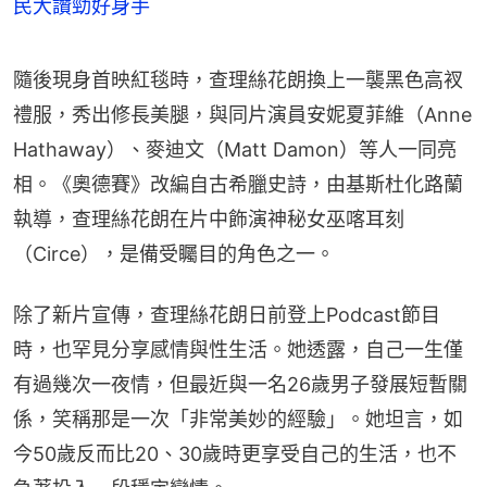
民大讚勁好身手
隨後現身首映紅毯時，查理絲花朗換上一襲黑色高衩
禮服，秀出修長美腿，與同片演員安妮夏菲維（Anne 
Hathaway）、麥迪文（Matt Damon）等人一同亮
相。《奧德賽》改編自古希臘史詩，由基斯杜化路蘭
執導，查理絲花朗在片中飾演神秘女巫喀耳刻
（Circe），是備受矚目的角色之一。
除了新片宣傳，查理絲花朗日前登上Podcast節目
時，也罕見分享感情與性生活。她透露，自己一生僅
有過幾次一夜情，但最近與一名26歲男子發展短暫關
係，笑稱那是一次「非常美妙的經驗」。她坦言，如
今50歲反而比20、30歲時更享受自己的生活，也不