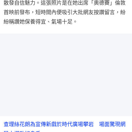
散發自信魅力。這張照片是在她出席「奧德賽」倫敦
首映前發布，短時間內便吸引大批網友按讚留言，紛
紛稱讚她保養得宜、氣場十足。
查理絲花朗為宣傳新戲於時代廣場攀岩 場面驚現網