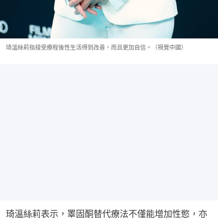
琦溫絲莉指接受療程後性生活得到改善，而且更加自信。（視覺中國）
琦溫絲莉表示，睪固酮替代療法不僅能增加性慾，亦