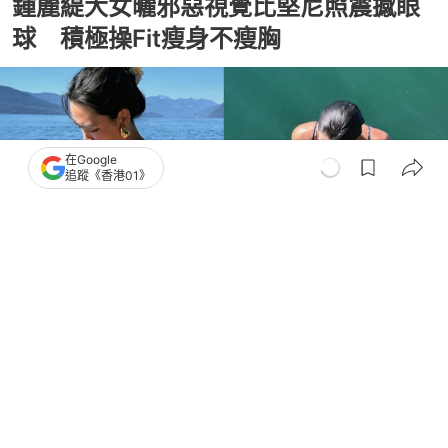
鍾麗緹大女曬邪惡視覺比堅尼照震撼眼
球 積極操Fit瘦身不瘦胸
在Google
追蹤《香港01》
撰文：
吳順芯
出版：
2026-07-02 14:00
更新：
2026-07-02 14:00