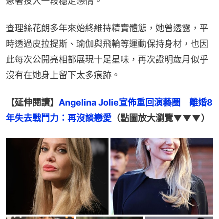
急著投入一段穩定戀情。
查理絲花朗多年來始終維持精實體態，她曾透露，平
時透過皮拉提斯、瑜伽與飛輪等運動保持身材，也因
此每次公開亮相都展現十足星味，再次證明歲月似乎
沒有在她身上留下太多痕跡。
【延伸閱讀】
Angelina Jolie宣佈重回演藝圈　離婚8
年失去戰鬥力：再沒談戀愛
（點圖放大瀏覽▼▼▼）