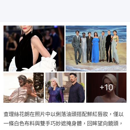
+
10
查理絲花朗在照片中以俐落油頭搭配鮮紅唇妝，僅以
一條白色布料與雙手巧妙遮掩身體，回眸望向鏡頭，