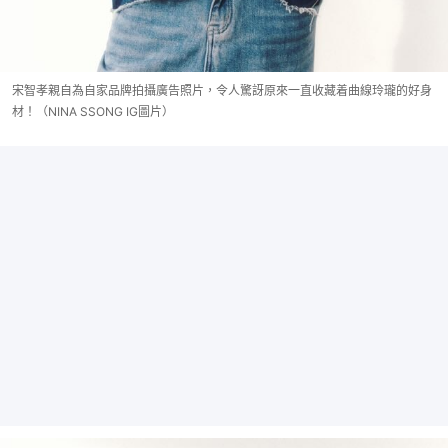
宋智孝親自為自家品牌拍攝廣告照片，令人驚訝原來一直收藏着曲線玲瓏的好身
材！（NINA SSONG IG圖片）