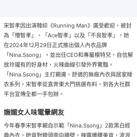
宋智孝因出演韓綜《Running Man》廣受歡迎，被封
為「懵智孝」、「Ace智孝」以及「不良智孝」，她
在2024年12月29日正式推出個人內衣品牌
「Nina.Ssong」，並出任CEO和專屬模特兒，自信解
放玲瓏有的好身材，火辣曲線引發外界驚豔。
「Nina.Ssong」主打親膚、舒適的無痕內衣與居家睡
衣系列，宋智孝從直奔東大門挑選布料，到各大社群
平台宣傳全都一手包辦。
嫵媚女人味電暈網友
今年春季宋智孝親自示範「Nina.Ssong」2款黑白經
典內衣，她背對鏡頭面向牆壁，辣露纖腰美背，波浪