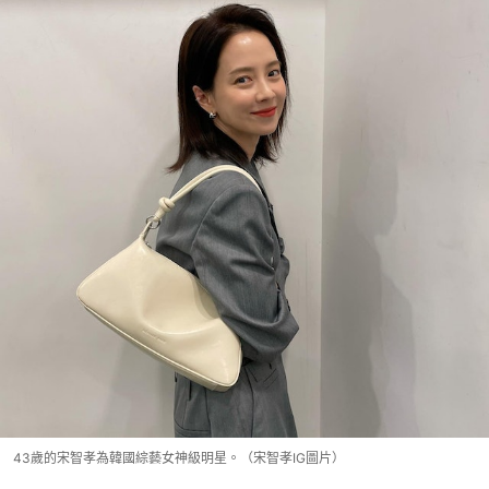
43歲的宋智孝為韓國綜藝女神級明星。（宋智孝IG圖片）