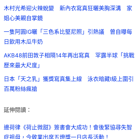
木村光希迎火辣蛻變 新內衣寫真狂曬美胸深溝 家
姐心美親自掌鏡
一隻阿圓IG曬「三色系比堅尼照」引熱議 曾自曝每
日飲用木瓜牛奶
AKB48前田敦子相隔14年再出寫真 罕露半球「挑戰
歷來最大尺度」
日本「天之乳」獲獎寫真集上線 泳衣暗藏I級上圍引
百萬粉絲瘋搶
延伸閱讀：
邊荷律《荷止微甜》簽書會大成功！會後緊協尋失智
症祖母，今敬業出席五燈獎一日店長活動！