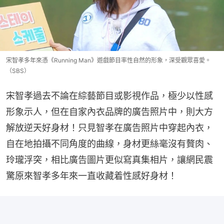
宋智孝多年來憑《Running Man》遊戲節目率性自然的形象，深受觀眾喜愛。
（SBS）
宋智孝過去不論在綜藝節目或影視作品，極少以性感
形象示人，但在自家內衣品牌的廣告照片中，則大方
解放逆天好身材！只見智孝在廣告照片中穿起內衣，
自在地拍攝不同角度的曲線，身材更絲毫沒有贅肉、
玲瓏浮突，相比廣告圖片更似寫真集相片，讓網民震
驚原來智孝多年來一直收藏着性感好身材！