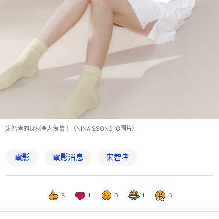
宋智孝的身材令人羨慕！（NINA SSONG IG圖片）
電影
電影消息
宋智孝
5
1
0
1
0