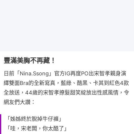
豐滿美胸不再藏！
日前「Nina.Ssong」官方IG再度PO出宋智孝親身演
繹雙面Bra的全新寫真，藍綠、酷黑、卡其到紅色4款
全放送，44歲的宋智孝撩髮甜笑綻放出性感風情，令
網友們大讚：
「姊姊終於脫掉牛仔褲」
「哇，宋老闆，你太酷了」