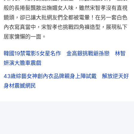
般的長捲髮飄散出嫵媚女人味，雖然宋智孝沒有直視
鏡頭，卻已讓大批網友們全都被電暈！在另一套白色
內衣寫真當中，宋智孝也挑戰四角褲造型，展現私下
居家慵懶的一面。
韓國19禁電影5女星名作 金高銀挑戰爺孫戀 林智
妍演大膽車震戲
43歲綜藝女神創內衣品牌親身上陣試戴 解放逆天好
身材震撼網民