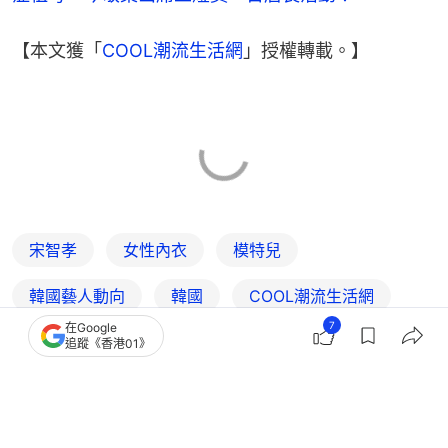
【本文獲「
COOL潮流生活網
」授權轉載。】
宋智孝
女性內衣
模特兒
韓國藝人動向
韓國
COOL潮流生活網
7
在Google
追蹤《香港01》
6
1
0
0
0