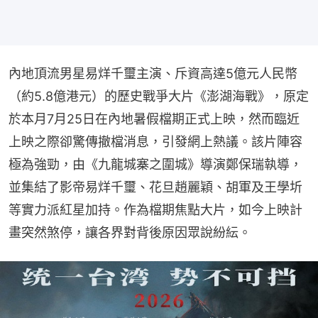
內地頂流男星易烊千璽主演、斥資高達5億元人民幣
（約5.8億港元）的歷史戰爭大片《澎湖海戰》，原定
於本月7月25日在內地暑假檔期正式上映，然而臨近
上映之際卻驚傳撤檔消息，引發網上熱議。該片陣容
極為強勁，由《九龍城寨之圍城》導演鄭保瑞執導，
並集結了影帝易烊千璽、花旦趙麗穎、胡軍及王學圻
等實力派紅星加持。作為檔期焦點大片，如今上映計
畫突然煞停，讓各界對背後原因眾說紛紜。