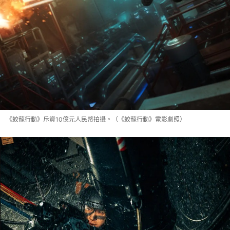
《蛟龍行動》斥資10億元人民幣拍攝。（《蛟龍行動》電影劇照）