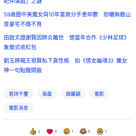
紀仲演戲」之謎
59歲圈中美魔女與10年富商分手患抑鬱 勁曬無敵山
景豪宅不婚不育
田啟文證謝賢因肺炎離世 憶當年合作《少林足球》
象徵式收紅包
劉玉婷揭王祖賢私下真性格 拍《倩女幽魂3》獲女
神一句點醒開竅
易烊千璽
吳磊
趙麗穎
電影
電影消息
2
0
1
0
1