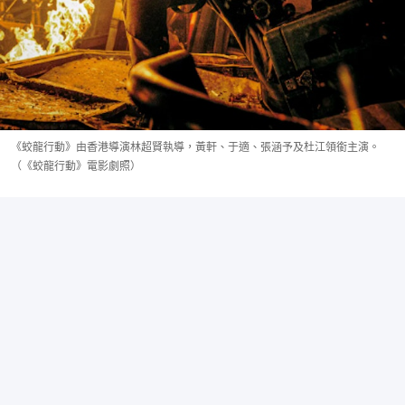
《蛟龍行動》由香港導演林超賢執導，黃軒、于適、張涵予及杜江領銜主演。
（《蛟龍行動》電影劇照）