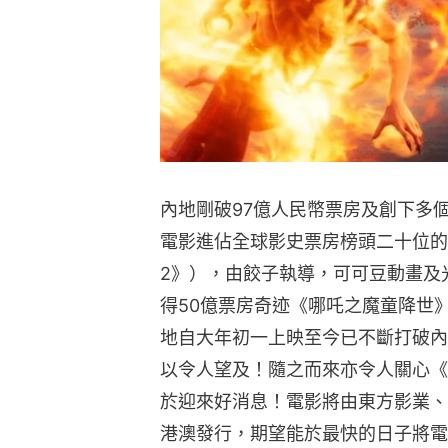
內地剛破97億人民幣票房及創下多
電影進佔全球影史票房榜頭二十位的
2》），由餃子執導，可可豆動畫及光
得50億票房奇迹《哪吒之魔童降世
地自大年初一上映至今已不斷打破內
以令人望及！隨之而來亦令人關心《
於迎來好消息！電影將由東方影業、
港澳發行，期望能於最快的日子將電