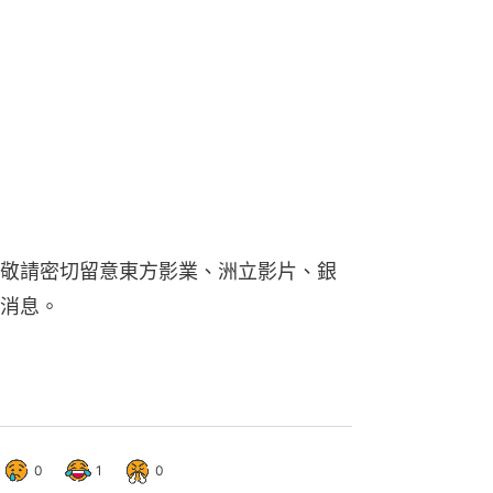
敬請密切留意東方影業、洲立影片、銀
消息。
0
1
0