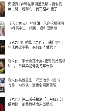
奧德賽│森瑪花摩頓獲奧斯卡提名仍
無工開：說到底，我已經49歲了
《天才女友》32歲胡一天穿校服硬演
16歲高中生 網民：違和感爆燈
《老九門》續集《九門》│陳偉霆10
年後再披軍裝 為何無人替代？
蜘蛛俠｜手合會范小雙7歲習武首亮相
演出 曾與梁朝偉劉德華合作
蜘蛛俠英雄重生｜彩蛋暗示《復5》
有另一蜘蛛俠 漫畫名場面重現
:25
《九門》徐正溪接替演「二月紅」評
價兩極 張藝興缺席原因曝光