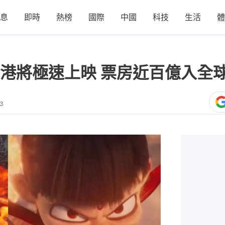
息
即時
熱榜
國際
中國
科技
生活
體
港將極速上映 票房近百億入全球
53