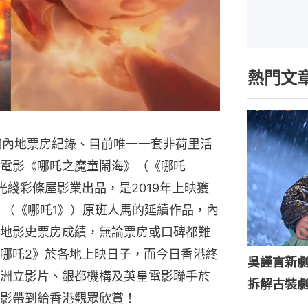
熱門文
個內地票房紀錄、目前唯一一套非荷里活
電影《哪吒之魔童鬧海》（《哪吒
綫彩條屋影業出品，是2019年上映獲
》（《哪吒1》）原班人馬的延續作品，內
地影史票房成績，無論票房或口碑都難
哪吒2》於各地上映日子，而今日香港終
吳謹言新劇
洲立影片、銀都機構及英皇電影聯手於
拆解古裝劇
影帶到給香港觀眾欣賞！