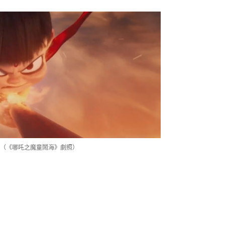
（《哪吒之魔童鬧海》劇照）