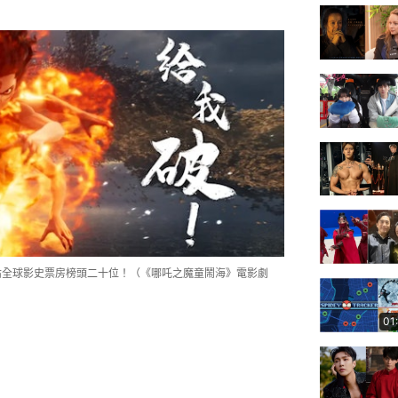
佔全球影史票房榜頭二十位！（《哪吒之魔童鬧海》電影劇
01