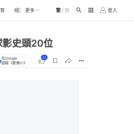
育
經濟
更多
01深圳
繁
觀點
|
简
健康
好食玩飛
登入
女
影史頭20位
42
在Google
追蹤《香港01》