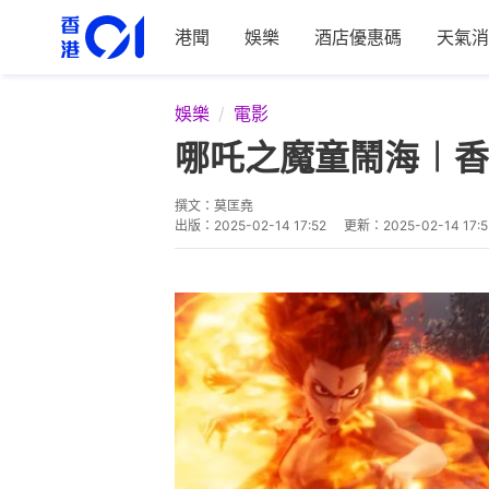
港聞
娛樂
酒店優惠碼
天氣消
娛樂
電影
哪吒之魔童鬧海︱香
撰文：
莫匡堯
出版：
2025-02-14 17:52
更新：
2025-02-14 17: