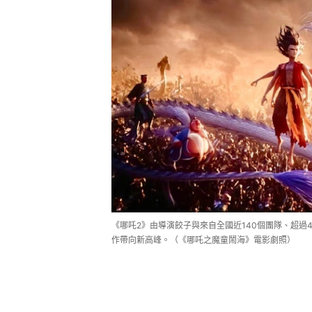
《哪吒2》由導演餃子與來自全國近140個團隊、超過
作帶向新高峰。（《哪吒之魔童鬧海》電影劇照）