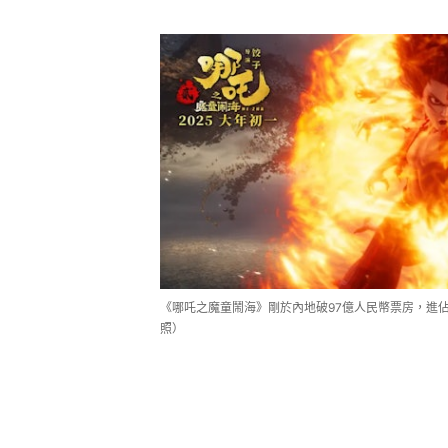
《哪吒之魔童鬧海》剛於內地破97億人民幣票房，進
照）