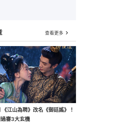
章
查看更多
 《江山為聘》改名《御廷謠》！
過審3大玄機