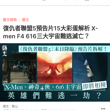
藝文格物
藝文
復仇者聯盟5預告片15大彩蛋解析 X-
men F4 616三大宇宙難逃滅亡？
撰文：
黎山