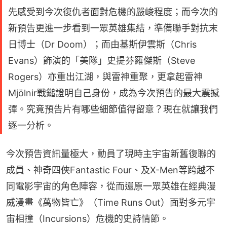
先感受到今次復仇者面對危機的嚴峻程度；而今次的
新預告更進一步看到一眾英雄集結，準備聯手對抗末
日博士（Dr Doom）；而由基斯伊雲斯（Chris
Evans）飾演的「美隊」史提芬羅傑斯（Steve
Rogers）亦重出江湖，與雷神重聚，更拿起雷神
Mjölnir戰鎚證明自己身份，成為今次預告的最大震撼
彈。究竟預告片有哪些細節值得留意？現在就讓我們
逐一分析。
今次預告資訊量極大，動員了現時主宇宙新舊復聯的
成員、神奇四俠Fantastic Four、及X-Men等跨越不
同電影宇宙的角色陣容，從而還原一眾英雄在經典漫
威漫畫《萬物皆亡》（Time Runs Out）面對多元宇
宙相撞（Incursions）危機的史詩情節。