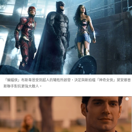
「蝙蝠俠」布斯韋恩受到超人的犧牲所啟發，決定與新拍檔「神奇女俠」黛安娜普
斯聯手對抗更強大敵人。