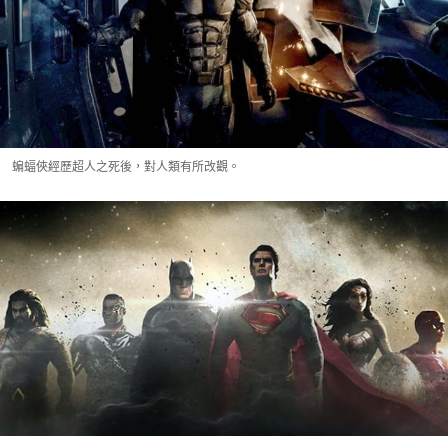
蝙蝠俠經歷超人之死後，對人類有所改觀。