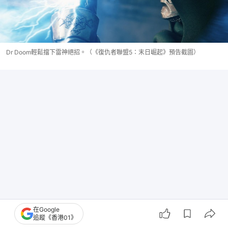
Dr Doom輕鬆擋下雷神絕招。（《復仇者聯盟5：末日崛起》預告截圖）
在Google
追蹤《香港01》
可見 Doom 展現出的絕對實力，已遠超以往Marvel電