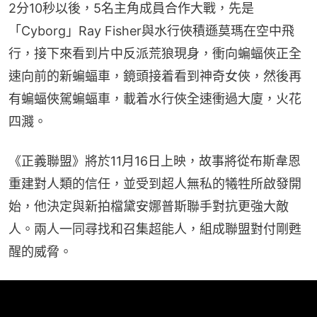
2分10秒以後，5名主角成員合作大戰，先是
「Cyborg」Ray Fisher與水行俠積遜莫瑪在空中飛
行，接下來看到片中反派荒狼現身，衝向蝙蝠俠正全
速向前的新蝙蝠車，鏡頭接着看到神奇女俠，然後再
有蝙蝠俠駕蝙蝠車，載着水行俠全速衝過大廈，火花
四濺。
《正義聯盟》將於11月16日上映，故事將從布斯韋恩
重建對人類的信任，並受到超人無私的犧牲所啟發開
始，他決定與新拍檔黛安娜普斯聯手對抗更強大敵
人。兩人一同尋找和召集超能人，組成聯盟對付剛甦
醒的威脅。