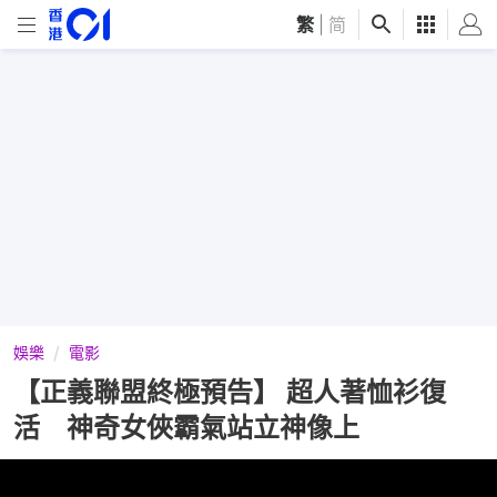
繁
|
简
娛樂
電影
【正義聯盟終極預告】 超人著恤衫復
活 神奇女俠霸氣站立神像上