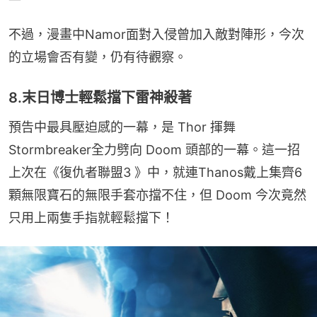
不過，漫畫中Namor面對入侵曾加入敵對陣形，今次
的立場會否有變，仍有待觀察。
8.末日博士輕鬆擋下雷神殺著
預告中最具壓迫感的一幕，是 Thor 揮舞
Stormbreaker全力劈向 Doom 頭部的一幕。這一招
上次在《復仇者聯盟3 》中，就連Thanos戴上集齊6
顆無限寶石的無限手套亦擋不住，但 Doom 今次竟然
只用上兩隻手指就輕鬆擋下！