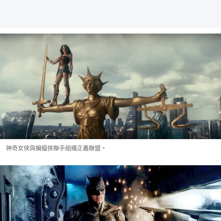
神奇女俠與蝙蝠俠聯手組織正義聯盟。