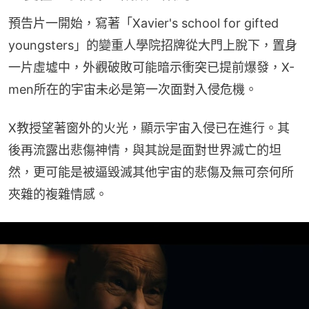
預告片一開始，寫著「Xavier's school for gifted 
youngsters」的變重人學院招牌從大門上脫下，置身
一片虛墟中，外觀破敗可能暗示衝突已提前爆發，X-
men所在的宇宙未必是第一次面對入侵危機。
X教授望著窗外的火光，顯示宇宙入侵已在進行。其
後再流露出悲傷神情，與其說是面對世界滅亡的坦
然，更可能是被逼毀滅其他宇宙的悲傷及無可奈何所
夾雜的複雜情感。