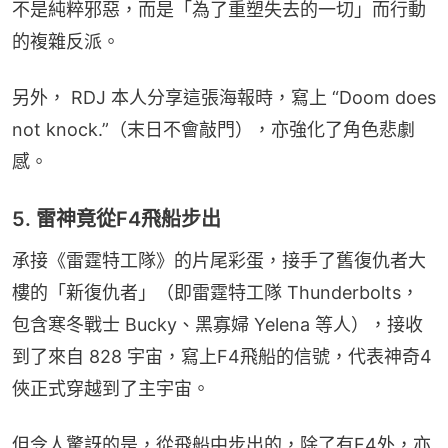
不是純粹邪惡，而是「為了重塑失去的一切」而行動
的複雜反派。
另外， RDJ 本人分享這張海報時，寫上 “Doom does 
not knock.”（末日不會敲門），亦強化了角色悲劇
感。
5. 雷神竟從F4飛船步出
承接《雷霆特工隊》的片尾彩蛋，接手了舊復仇者大
樓的「新復仇者」（即雷霆特工隊 Thunderbolts，
包含寒冬戰士 Bucky、黑寡婦 Yelena 等人），接收
到了來自 828 宇宙，寫上F4飛船的信號，代表神奇4
俠正式穿越到了主宇宙。
但令人驚訝的是，從飛船中步出的，除了有F4外，亦