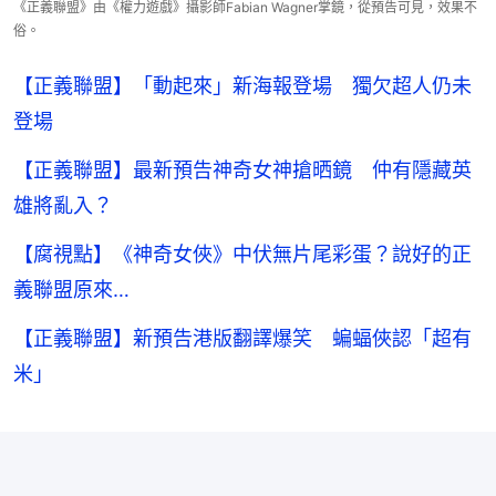
《正義聯盟》由《權力遊戲》攝影師Fabian Wagner掌鏡，從預告可見，效果不
俗。
【正義聯盟】「動起來」新海報登場 獨欠超人仍未
登場
【正義聯盟】最新預告神奇女神搶晒鏡 仲有隱藏英
雄將亂入？
【腐視點】《神奇女俠》中伏無片尾彩蛋？說好的正
義聯盟原來…
【正義聯盟】新預告港版翻譯爆笑 蝙蝠俠認「超有
米」