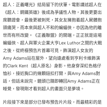
超人：正義曙光》結局留下的伏筆。電影講述超人在
《超人：鋼鐵英雄》後成為爭議性人物，其後更要出
席聽證會，最後更被刺死，其女友擁抱着超人屍體抱
頭痛哭，而本來與超人不和的蝙蝠俠，亦因為他的離
世而有所改變。《正義聯盟》的開端，正正就是這場
蝙蝠俠、超人與軍火企業大亨Lex Luthor之間的大戰
之後，從終極預告片首幕可見，飾演超人女友的
Amy Adams站在屋外，望向遠處看到亨利卡維飾演
的Clark Kent（超人原名）身影。他身穿深紅色格仔
恤衫，接近胸口的幾顆鈕扣打開，與Amy Adams對
話，但話未說完，鏡頭已隨即轉回Amy Adams正在
睡覺，發現剛才看到超人的畫面只是夢境。
片段接下來是部分已發布預告片片段，而最精彩的是