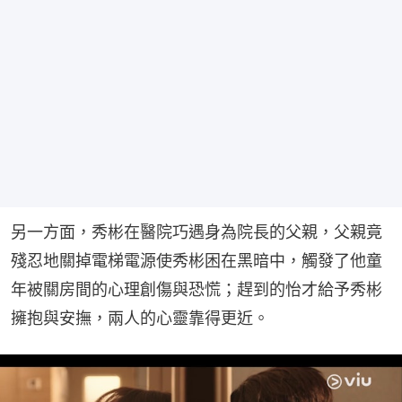
另一方面，秀彬在醫院巧遇身為院長的父親，父親竟
殘忍地關掉電梯電源使秀彬困在黑暗中，觸發了他童
年被關房間的心理創傷與恐慌；趕到的怡才給予秀彬
擁抱與安撫，兩人的心靈靠得更近。