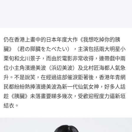
仍在香港上畫中的日本年度大作《我想吃掉你的胰
臟》（君の膵臓をたべたい），主演包括兩大明星小
栗旬和北川景子，而由於電影非常收得，連帶戲中兩
位小主角濱邊美波（浜辺美波）及北村匠海都人氣急
升。不是說笑，在經過這部催淚鉅著後，香港年青網
民都紛紛熱捧濱邊美波為新一代仙氣女神，好多人話
趁《胰臟》未落畫要睇多幾次，受歡迎程度力逼新垣
結衣。