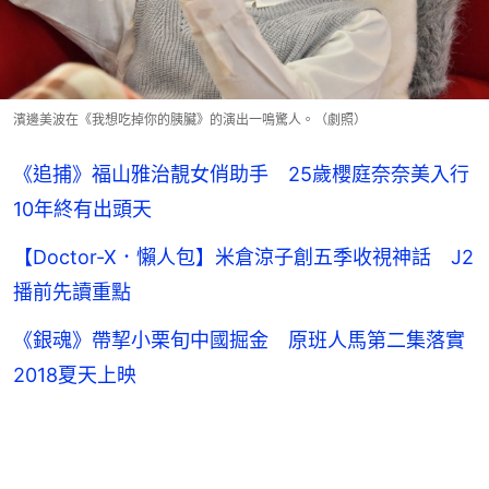
濱邊美波在《我想吃掉你的胰臟》的演出一鳴驚人。（劇照）
《追捕》福山雅治靚女俏助手 25歲櫻庭奈奈美入行
10年終有出頭天
【Doctor-X．懶人包】米倉涼子創五季收視神話 J2
播前先讀重點
《銀魂》帶挈小栗旬中國掘金 原班人馬第二集落實
2018夏天上映