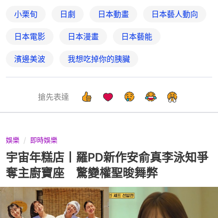
小栗旬
日劇
日本動畫
日本藝人動向
日本電影
日本漫畫
日本藝能
濱邊美波
我想吃掉你的胰臟
搶先表達
娛樂
即時娛樂
宇宙年糕店丨羅PD新作安俞真李泳知爭
奪主廚寶座 驚變權聖晙舞弊