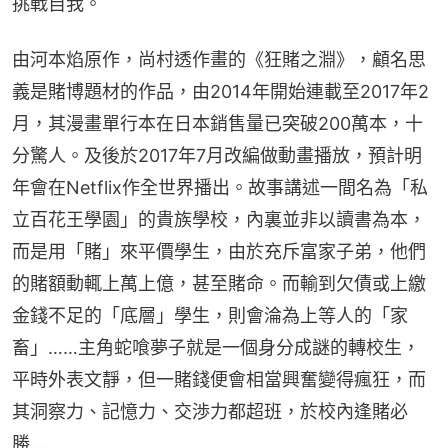
挑戰自我。
由河本焰原作，尚村透作畫的《狂賭之淵》，顧名思
義是賭博題材的作品，由2014年開始連載至2017年2
月，其漫畫單行本在日本銷售量已突破200萬本，十
分驚人。及後於2017年7月改編做動畫播放，預計明
年會在Netflix作全世界播出。故事講述一間名為「私
立百花王學園」的貴族學校，內裏並非以讀書為本，
而是用「賭」來平價學生，由於充斥富家子弟，他們
的賭額動輒上萬上億，甚至賭命。而輸到欠債或上繳
金錢不足的「底層」學生，則會淪為上等人的「家
畜」……主角蛇喰夢子就是一個身分成謎的轉校生，
平時外表文靜，但一賭錢便會相當興奮變得瘋狂，而
其洞察力、記憶力、交渉力都超班，於校內逢賭必
勝……