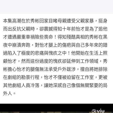
本集高潮在於秀彬回家目睹母親遭受父親家暴，挺身
而出反抗父親時，卻震撼得知十年前怡才是為了追他
才遭遇嚴重車禍險些喪命！得知殘酷真相的秀彬在黑
夜中崩潰奔跑，對怡才腿上的傷疤與自己多年來的錯
過陷入了極度的悲痛與愧疚之中！他開始在生活上照
顧怡才，然而這份過度的愧疚卻延伸到工作領域，秀
彬擔心怡才的腿傷無法承受戶外跋涉，擅自將她排除
在劇組的勘景行程，怡才不僅被迫留在工作室，更被
其他劇組人員冷落，讓她深感自己像個無關緊要的局
外人。