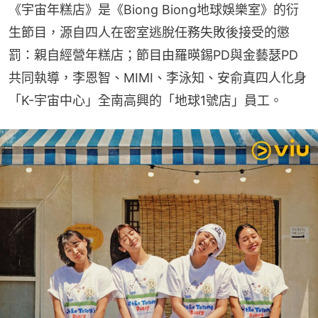
《宇宙年糕店》是《Biong Biong地球娛樂室》的衍
生節目，源自四人在密室逃脫任務失敗後接受的懲
罰：親自經營年糕店；節目由羅暎錫PD與金藝瑟PD
共同執導，李恩智、MIMI、李泳知、安俞真四人化身
「K-宇宙中心」全南高興的「地球1號店」員工。