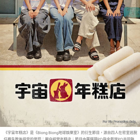
《宇宙年糕店》是《Biong Biong地球娛樂室》的衍生節目，源自四人在密室逃脫
任務失敗後接受的懲罰：親自經營年糕店；節目由羅暎錫PD與金藝瑟PD共同執