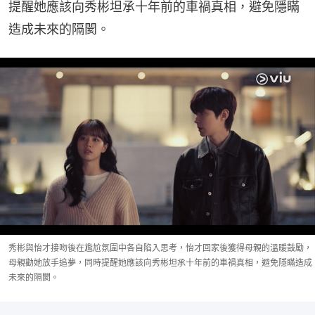
提醒她應該向秀彬坦承十年前的車禍真相，避免隱瞞
造成未來的隔閡。
秀彬與怡才接吻後在尷尬氛圍中各自陷入思考，怡才回家後獲得母親的溫暖鼓勵，
母親勸她放手追夢，同時提醒她應該向秀彬坦承十年前的車禍真相，避免隱瞞造成
未來的隔閡。