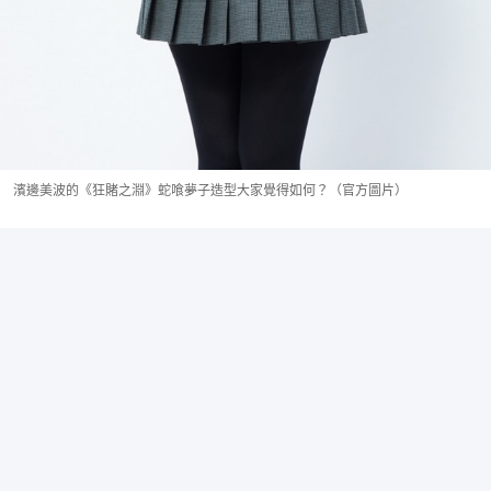
濱邊美波的《狂賭之淵》蛇喰夢子造型大家覺得如何？（官方圖片）