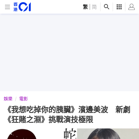
繁
|
简
娛樂
電影
《我想吃掉你的胰臟》濱邊美波 新劇
《狂賭之淵》挑戰演技極限