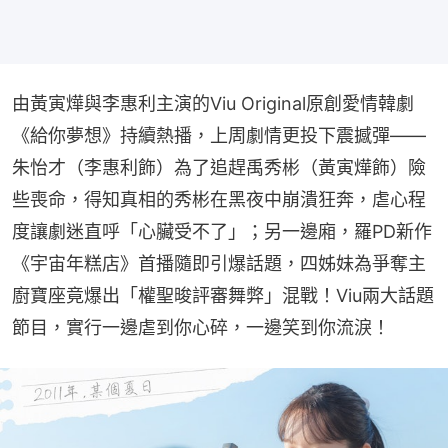
由黃寅燁與李惠利主演的Viu Original原創愛情韓劇
《給你夢想》持續熱播，上周劇情更投下震撼彈——
朱怡才（李惠利飾）為了追趕禹秀彬（黃寅燁飾）險
些喪命，得知真相的秀彬在黑夜中崩潰狂奔，虐心程
度讓劇迷直呼「心臟受不了」；另一邊廂，羅PD新作
《宇宙年糕店》首播隨即引爆話題，四姊妹為爭奪主
廚寶座竟爆出「權聖晙評審舞弊」混戰！Viu兩大話題
節目，實行一邊虐到你心碎，一邊笑到你流淚！