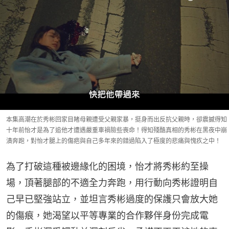
本集高潮在於秀彬回家目睹母親遭受父親家暴，挺身而出反抗父親時，卻震撼得知
十年前怡才是為了追他才遭遇嚴重車禍險些喪命！得知殘酷真相的秀彬在黑夜中崩
潰奔跑，對怡才腿上的傷疤與自己多年來的錯過陷入了極度的悲痛與愧疚之中！
為了打破這種被邊緣化的困境，怡才將秀彬約至操
場，頂著腿部的不適全力奔跑，用行動向秀彬證明自
己早已堅強站立，並坦言秀彬過度的保護只會放大她
的傷痕，她渴望以平等專業的合作夥伴身份完成電