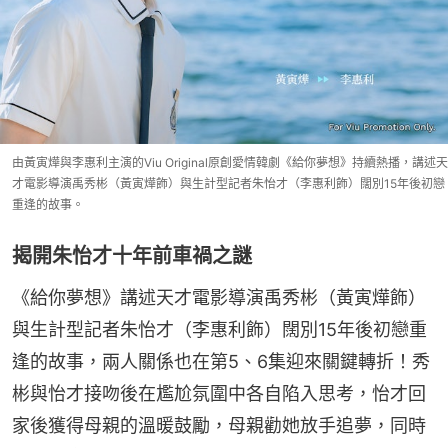
由黃寅燁與李惠利主演的Viu Original原創愛情韓劇《給你夢想》持續熱播，講述天
才電影導演禹秀彬（黃寅燁飾）與生計型記者朱怡才（李惠利飾）闊別15年後初戀
重逢的故事。
揭開朱怡才十年前車禍之謎
《給你夢想》講述天才電影導演禹秀彬（黃寅燁飾）
與生計型記者朱怡才（李惠利飾）闊別15年後初戀重
逢的故事，兩人關係也在第5、6集迎來關鍵轉折！秀
彬與怡才接吻後在尷尬氛圍中各自陷入思考，怡才回
家後獲得母親的溫暖鼓勵，母親勸她放手追夢，同時