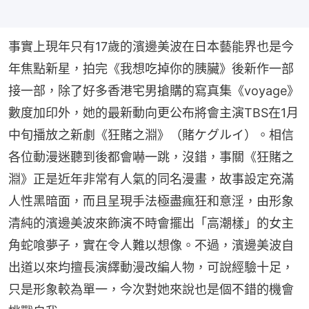
事實上現年只有17歲的濱邊美波在日本藝能界也是今
年焦點新星，拍完《我想吃掉你的胰臟》後新作一部
接一部，除了好多香港宅男搶購的寫真集《voyage》
數度加印外，她的最新動向更公布將會主演TBS在1月
中旬播放之新劇《狂賭之淵》（賭ケグルイ）。相信
各位動漫迷聽到後都會嚇一跳，沒錯，事關《狂賭之
淵》正是近年非常有人氣的同名漫畫，故事設定充滿
人性黑暗面，而且呈現手法極盡瘋狂和意淫，由形象
清純的濱邊美波來飾演不時會擺出「高潮樣」的女主
角蛇喰夢子，實在令人難以想像。不過，濱邊美波自
出道以來均擅長演繹動漫改編人物，可說經驗十足，
只是形象較為單一，今次對她來說也是個不錯的機會