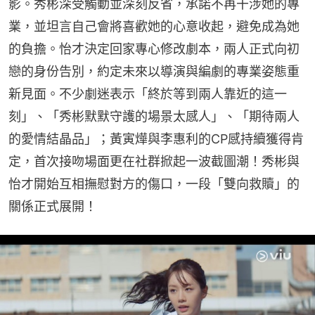
影。秀彬深受觸動並深刻反省，承諾不再干涉她的專
業，並坦言自己會將喜歡她的心意收起，避免成為她
的負擔。怡才決定回家專心修改劇本，兩人正式向初
戀的身份告別，約定未來以導演與編劇的專業姿態重
新見面。不少劇迷表示「終於等到兩人靠近的這一
刻」、「秀彬默默守護的場景太感人」、「期待兩人
的愛情結晶品」；黃寅燁與李惠利的CP感持續獲得肯
定，首次接吻場面更在社群掀起一波截圖潮！秀彬與
怡才開始互相撫慰對方的傷口，一段「雙向救贖」的
關係正式展開！