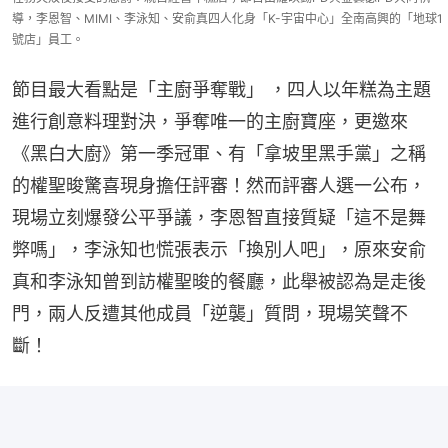
導，李恩智、MIMI、李泳知、安俞真四人化身「K-宇宙中心」全南高興的「地球1
號店」員工。
節目最大看點是「主廚爭奪戰」 ，四人以年糕為主題
進行創意料理對決，爭奪唯一的主廚寶座，更邀來
《黑白大廚》第一季冠軍、有「拿坡里黑手黨」之稱
的權聖晙驚喜現身擔任評審！然而評審人選一公布，
現場立刻爆發公平爭議，李恩智直接質疑「這不是舞
弊嗎」，李泳知也慌張表示「換別人吧」，原來安俞
真和李泳知曾到訪權聖晙的餐廳，此舉被認為是走後
門，兩人反遭其他成員「逆襲」質問，現場笑聲不
斷！