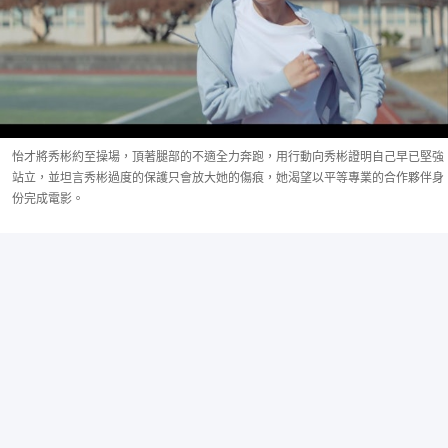
怡才將秀彬約至操場，頂著腿部的不適全力奔跑，用行動向秀彬證明自己早已堅強
站立，並坦言秀彬過度的保護只會放大她的傷痕，她渴望以平等專業的合作夥伴身
份完成電影。