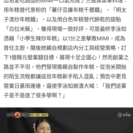
出名愛吃甜品的MIMI一口氣完成了三道無菜單料理：
用年糕替代意粉的「薯仔忌廉年糕千層麵」、「明太
子清炒年糕麵」，以及用白色年糕替代餅乾的甜點
「白拉米蘇」，獲得現場一致好評，可是最終李泳知
憑藉「小學生辣炒年糕」以1分之差擊敗MIMI，成為
首任主廚。隨後她親自規劃店內分工與經營策略，訂
下1億韓元營業額目標，展現十足企圖心！然而創業之
路並不平坦，他們發現需親自製作年糕，從泡米開始
的陌生流程都讓這班年糕新手陷入混亂；預告中更見
營業日暴雨連連，逼使李泳知崩潰大喊：「我們這輩
子是不是造了很多孽啊？」