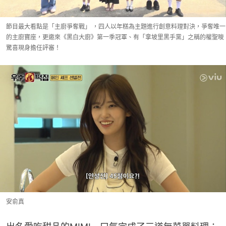
節目最大看點是「主廚爭奪戰」 ，四人以年糕為主題進行創意料理對決，爭奪唯一
的主廚寶座，更邀來《黑白大廚》第一季冠軍、有「拿坡里黑手黨」之稱的權聖晙
驚喜現身擔任評審！
安俞真