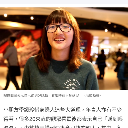
呢位觀眾表示自己睇到好感動，看戲時都不禁落淚。（陳順禎攝）
小朋友學識珍惜身邊人這些大道理，年青人亦有不少
得著，很多20來歲的觀眾看畢後都表示自己「睇到眼