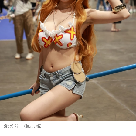
盛況空前！（葉志明攝）