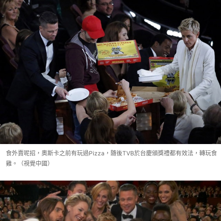
食外賣呢招，奧斯卡之前有玩過Pizza，隨後TVB於台慶頒獎禮都有效法，轉玩食
雞。（視覺中國）