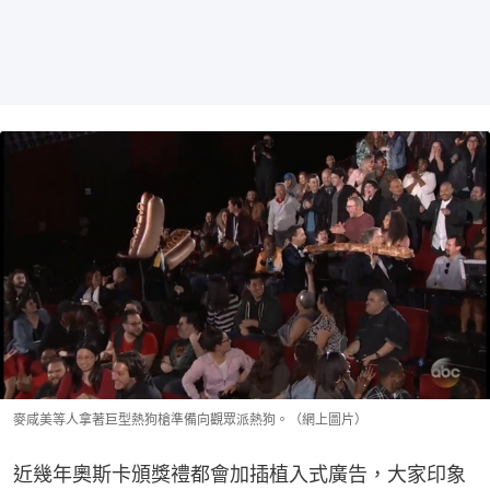
麥咸美等人拿著巨型熱狗槍準備向觀眾派熱狗。（網上圖片）
近幾年奧斯卡頒獎禮都會加插植入式廣告，大家印象