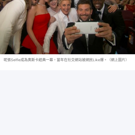
呢張Selfie成為奧斯卡經典一幕，當年在社交網站被網民Like爆。（網上圖片）