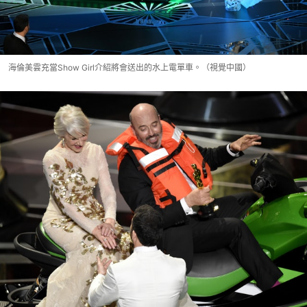
海倫美雲充當Show Girl介紹將會送出的水上電單車。（視覺中國）