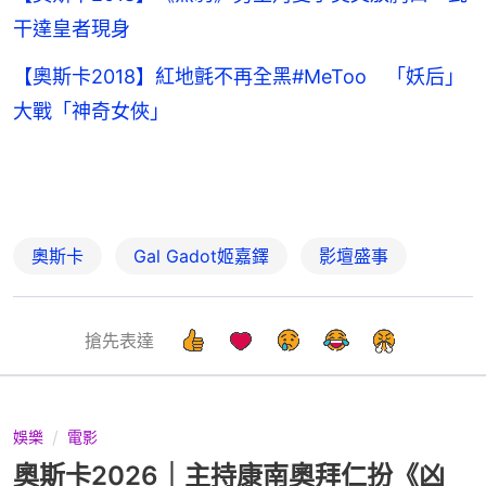
干達皇者現身
【奧斯卡2018】紅地氈不再全黑#MeToo 「妖后」
大戰「神奇女俠」
奧斯卡
Gal Gadot姬嘉鐸
影壇盛事
搶先表達
娛樂
電影
奧斯卡2026｜主持康南奧拜仁扮《凶