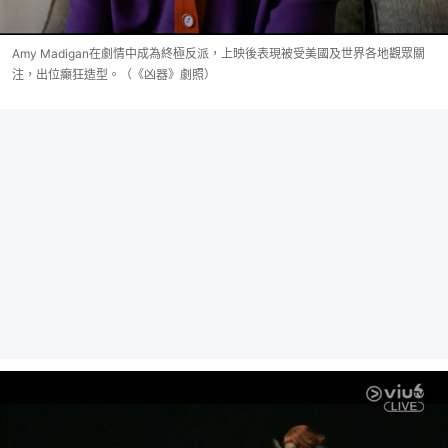
Amy Madigan在劇情中成為終極反派，上映後表現被受美國及世界各地觀眾關
注，出位癲狂造型。（《凶器》劇照）