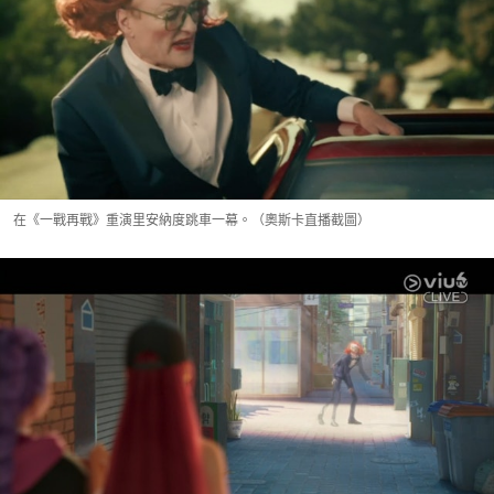
在《一戰再戰》重演里安納度跳車一幕。（奧斯卡直播截圖）