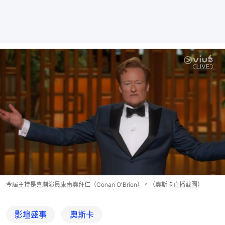
今屆主持是喜劇演員康南奧拜仁（Conan O'Brien）。（奧斯卡直播截圖）
影壇盛事
奧斯卡