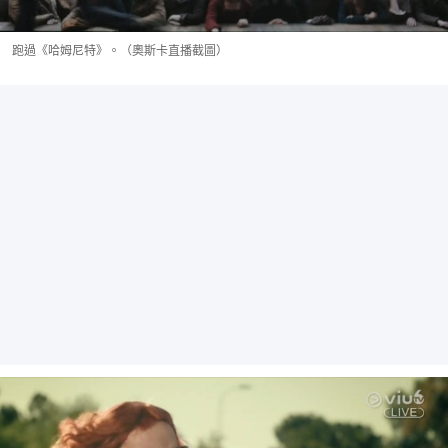
跑過《哈姆尼特》。（奧斯卡直播截圖）