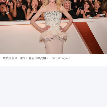
妮歌潔曼以一套平口露肩長裙亮相。（GettyImages）