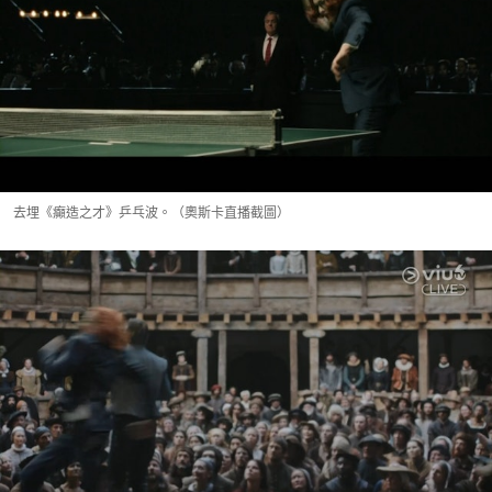
去埋《癲造之才》乒乓波。（奧斯卡直播截圖）