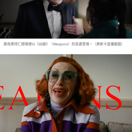
康南奧拜仁開場便以《凶器》（Weapons）的巫婆登場。（奧斯卡直播截圖）