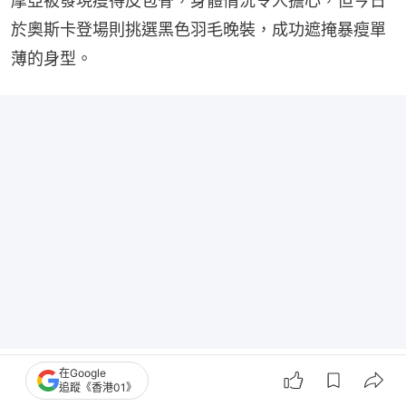
摩亞被發現瘦得皮包骨，身體情況令人擔心，但今日
於奧斯卡登場則挑選黑色羽毛晚裝，成功遮掩暴瘦單
薄的身型。
在Google
追蹤《香港01》