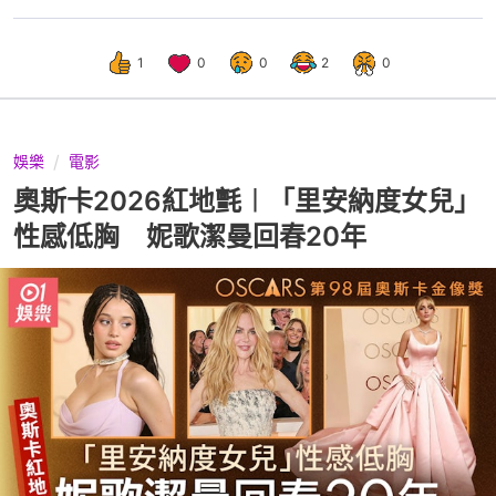
1
0
0
2
0
娛樂
電影
奧斯卡2026紅地氈︱「里安納度女兒」
性感低胸 妮歌潔曼回春20年