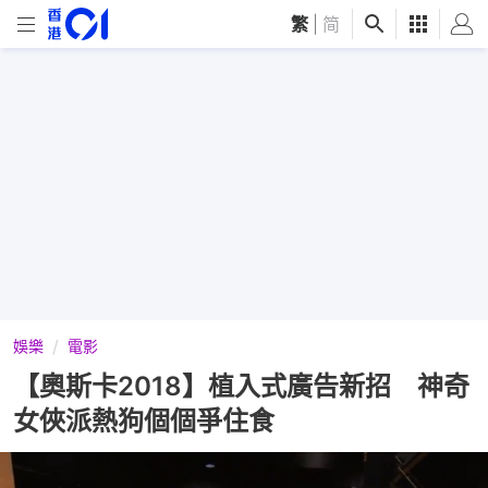
繁
|
简
娛樂
電影
【奧斯卡2018】植入式廣告新招 神奇
女俠派熱狗個個爭住食