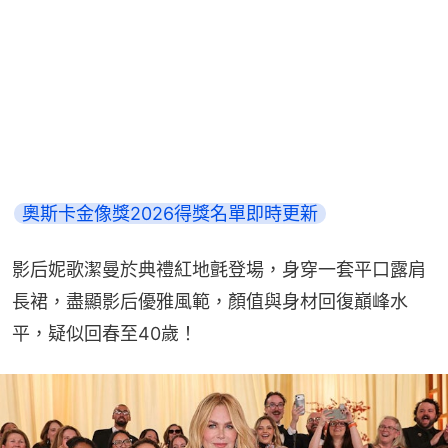
奧斯卡金像獎2026得獎名單即時更新
影后妮歌潔曼於典禮紅地氈登場，身穿一套平口露肩
長裙，盡顯影后優雅風範，顏值與身材回復巔峰水
平，疑似回春至40歲！