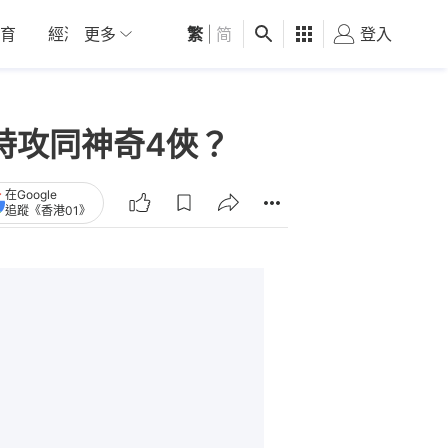
育
經濟
更多
01深圳
繁
觀點
|
简
健康
好食玩飛
登入
女
種特攻同神奇4俠？
在Google
追蹤《香港01》