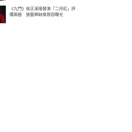
《九門》徐正溪接替演「二月紅」評
價兩極 張藝興缺席原因曝光