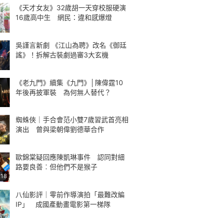
《天才女友》32歲胡一天穿校服硬演
16歲高中生 網民：違和感爆燈
吳謹言新劇 《江山為聘》改名《御廷
謠》！拆解古裝劇過審3大玄機
《老九門》續集《九門》│陳偉霆10
年後再披軍裝 為何無人替代？
蜘蛛俠｜手合會范小雙7歲習武首亮相
演出 曾與梁朝偉劉德華合作
歐錦棠疑回應陳凱琳事件 認同對細
路要良善︰但他們不是猴子
:18
八仙影評｜零前作導演拍「最難改編
IP」 成國產動畫電影第一梯隊