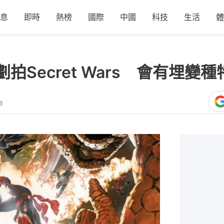
息
即時
熱榜
國際
中國
科技
生活
體
拍Secret Wars 會有埋變
6