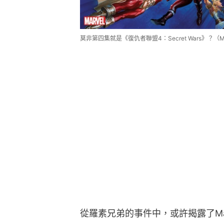
莫非第四集就是《復仇者聯盟4：Secret Wars》？（Marv
從羅素兄弟的事件中，或許揭露了Ma