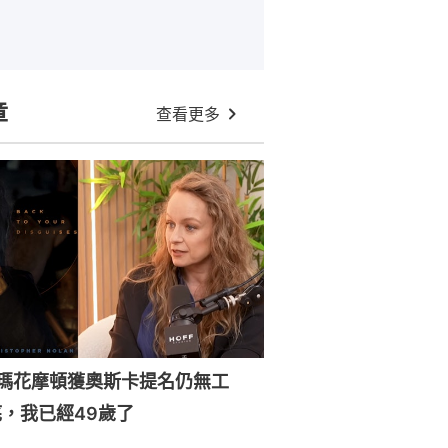
章
查看更多
森瑪花摩頓獲奧斯卡提名仍無工
，我已經49歲了