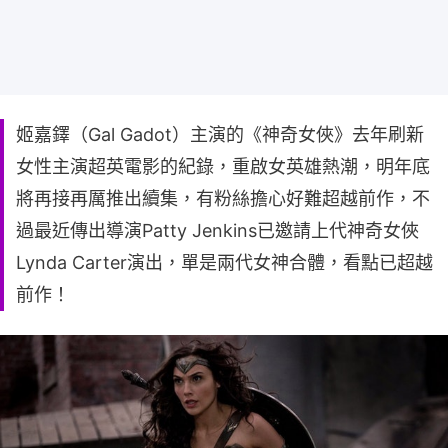
姬嘉鐸（Gal Gadot）主演的《神奇女俠》去年刷新
女性主演超英電影的紀錄，重啟女英雄熱潮，明年底
將再接再厲推出續集，有粉絲擔心好難超越前作，不
過最近傳出導演Patty Jenkins已邀請上代神奇女俠
Lynda Carter演出，單是兩代女神合體，看點已超越
前作！