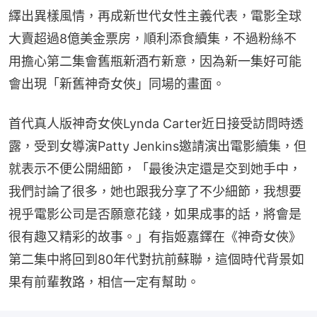
繹出異樣風情，再成新世代女性主義代表，電影全球
大賣超過8億美金票房，順利添食續集，不過粉絲不
用擔心第二集會舊瓶新酒冇新意，因為新一集好可能
會出現「新舊神奇女俠」同場的畫面。
首代真人版神奇女俠Lynda Carter近日接受訪問時透
露，受到女導演Patty Jenkins邀請演出電影續集，但
就表示不便公開細節，「最後決定還是交到她手中，
我們討論了很多，她也跟我分享了不少細節，我想要
視乎電影公司是否願意花錢，如果成事的話，將會是
很有趣又精彩的故事。」有指姬嘉鐸在《神奇女俠》
第二集中將回到80年代對抗前蘇聯，這個時代背景如
果有前輩教路，相信一定有幫助。