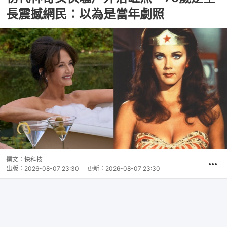
長震撼網民：以為是當年劇照
撰文：
快科技
出版：
2026-08-07 23:30
更新：
2026-08-07 23:30