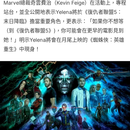
Marvel總裁奇雲費治（Kevin Feige）在活動上，專程
站台，並全公開地表示Yelena將於《復仇者聯盟5：
末日降臨》擔當重要角色，更表示：「如果你不想等
（到《復仇者聯盟5》)，你可能會在更早的電影見到
她！」明示Yelena將會在月尾上映的《蜘蛛俠：英雄
重生》中現身！