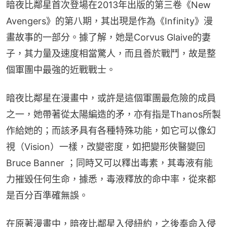
暗夜比鄰星首次登場在2013年出版的第三卷《New 
Avengers》的第八期，其出現是作為《Infinity》漫
畫故事的一部分。據了解，她是Corvus Glaive的妻
子，其力量及速度相當驚人，而且善於戰鬥，故是整
個軍團中最強的近戰戰士。
暗夜比鄰星在漫畫中，或許是這個軍團最危險的成員
之一，她帶著從太陽編造的矛，亦有指是Thanos所製
作給她的；而該矛具有各種特殊功能，如它可以像幻
視（Vision）一樣，改變密度，如把變形俠醫變回
Bruce Banner ；同時又可以釋出毒素，其毒液有能
力摧毀任何生命，據悉，毒液釋放的命中率，從來都
是百分百準確無誤。
在原著漫畫中，暗夜比鄰星入侵紐約，之後奉命入侵