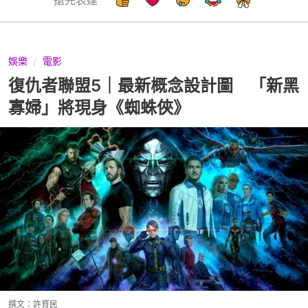
娛樂
電影
復仇者聯盟5｜最新概念設計圖 「新黑
寡婦」將現身《蜘蛛俠》
撰文：
許育民