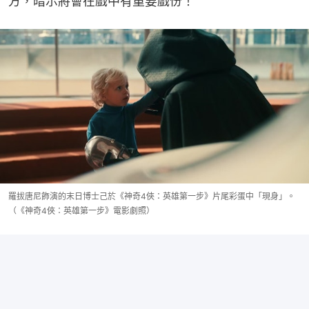
方，暗示將會在戲中有重要戲份！
羅拔唐尼飾演的末日博士己於《神奇4俠：英雄第一步》片尾彩蛋中「現身」。
（《神奇4俠：英雄第一步》電影劇照）