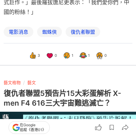
式巨作。」最後羅拔唐尼更表示：「我們愛你們，中
國的粉絲！」
電影消息
蜘蛛俠
復仇者聯盟
3
0
1
1
0
藝文格物
藝文
復仇者聯盟5預告片15大彩蛋解析 X-
men F4 616三大宇宙難逃滅亡？
在Google
追蹤《香港01》