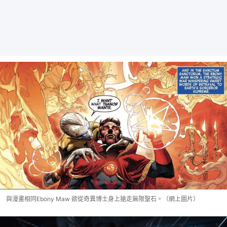
與漫畫相同Ebony Maw 欲從奇異博士身上搶走無限聖石。（網上圖片）