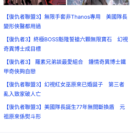
【復仇者聯盟3】無限手套非Thanos專用 美國隊長
變形俠醫都用過
【復仇者3】終極BOSS魁隆誓搶六顆無限寶石 幻視
奇異博士成目標
【復仇者3】 羅素兄弟談最愛組合 鍾情奇異博士鐵
甲奇俠夠自戀
【復仇者聯盟3】幻視紅女巫原來已婚誕子 第三者
亂入致家破人亡
【復仇者聯盟3】美國隊長誕生77年無間斷換盾 元
祖原來係熨斗形