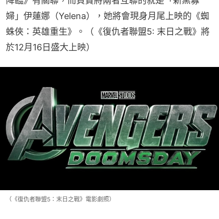
降臨》有關聯，而負責將兩者互聯的就是「新黑寡
婦」伊蓮娜（Yelena），她將會現身月尾上映的《蜘
蛛俠：英雄重生》。（《復仇者聯盟5: 末日之戰》將
於12月16日盛大上映）
（《復仇者聯盟5：末日之戰》電影劇照）