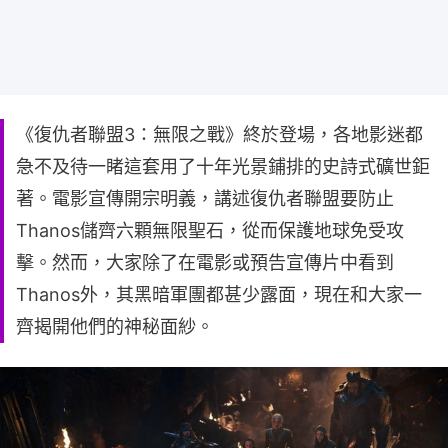
《復仇者聯盟3：無限之戰》終於登場，各地影迷都
急不及待一睹這套用了十年光景鋪排的史詩式礦世鉅
著。電影宣傳開宗明義，講述復仇者聯盟要防止
Thanos儲齊六顆無限聖石，從而保護地球免受攻
擊。然而，大家除了在電影或預告宣傳片中看到
Thanos外，其黑暗軍團都甚少露面，現在和大家一
齊揭開他們的神秘面紗。