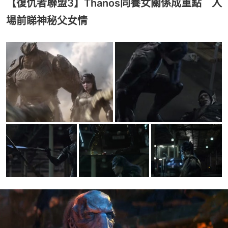
【復仇者聯盟3】Thanos同養女關係成重點 入
場前睇神秘父女情