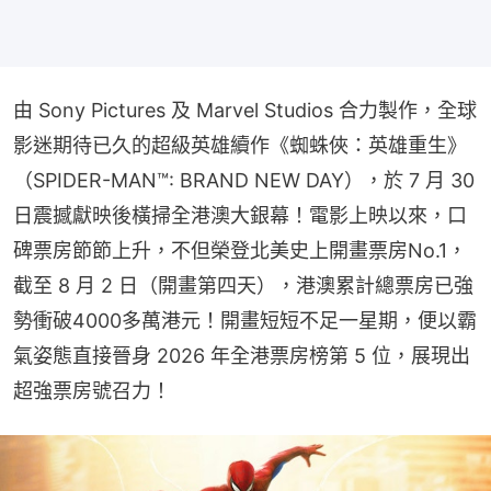
由 Sony Pictures 及 Marvel Studios 合力製作，全球
影迷期待已久的超級英雄續作《蜘蛛俠：英雄重生》
（SPIDER-MAN™: BRAND NEW DAY），於 7 月 30 
日震撼獻映後橫掃全港澳大銀幕！電影上映以來，口
碑票房節節上升，不但榮登北美史上開畫票房No.1，
截至 8 月 2 日（開畫第四天），港澳累計總票房已強
勢衝破4000多萬港元！開畫短短不足一星期，便以霸
氣姿態直接晉身 2026 年全港票房榜第 5 位，展現出
超強票房號召力！