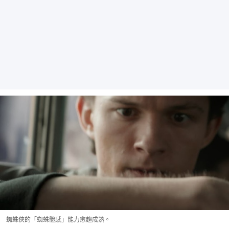
蜘蛛俠的「蜘蛛體感」能力愈趨成熟。