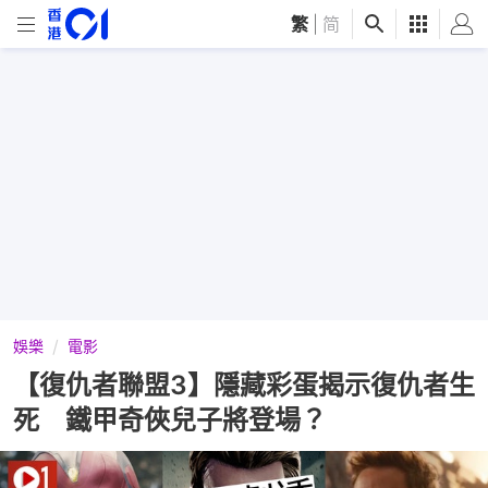
繁
|
简
娛樂
電影
【復仇者聯盟3】隱藏彩蛋揭示復仇者生
死 鐵甲奇俠兒子將登場？