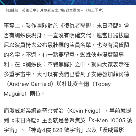
《蜘蛛俠：英雄重生》片尾彩蛋出現追蹤器畫面。（網上圖片）
事實上，製作團隊對於《復仇者聯盟：末日降臨》會
否有蜘蛛俠現身，一直沒有明確交代，連當日羅拔唐
尼以演員椅去公布最壯觀的演員名單，也沒有湯賀蘭
的名字。不過，有一點要留意，蜘蛛俠非湯賀蘭專
利，在《蜘蛛俠︰不戰無歸》之中，就向大家表示在
多重宇宙中，大可以有我們已看到了安德魯加菲爾德
（Andrew Garfield）與杜比麥奎爾（Tobey 
Maguire）兩位。
而漫威影業總監奇雲費治（Kevin Feige），早前就提
到《末日降臨》主要就是會聚焦於「X-Men 10005 號
宇宙」、「神奇4俠 828 號宇宙」以及「漫威電影 