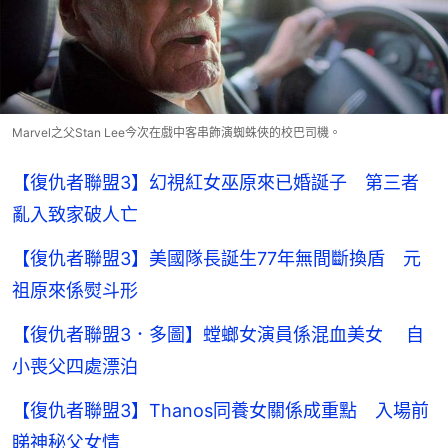
Marvel之父Stan Lee今次在戲中客串飾演蜘蛛俠的校巴司機。
【復仇者聯盟3】幻視紅女巫原來已婚誕子 第三者
亂入致家破人亡
【復仇者聯盟3】美國隊長誕生77年無間斷換盾 元
祖原來係熨斗形
【復仇者聯盟3．多圖】螳螂女演員係混血美女 自
小喪父四處漂泊
【復仇者聯盟3】Thanos同養女關係成重點 入場前
睇神秘父女情