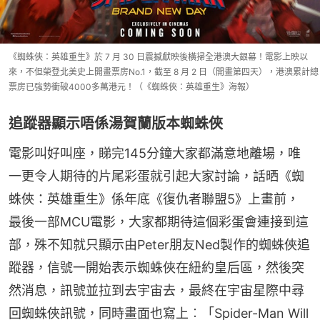
《蜘蛛俠：英雄重生》於 7 月 30 日震撼獻映後橫掃全港澳大銀幕！電影上映以
來，不但榮登北美史上開畫票房No.1，截至 8 月 2 日（開畫第四天），港澳累計總
票房已強勢衝破4000多萬港元！（《蜘蛛俠：英雄重生》海報）
追蹤器顯示唔係湯賀蘭版本蜘蛛俠
電影叫好叫座，睇完145分鐘大家都滿意地離場，唯
一更令人期待的片尾彩蛋就引起大家討論，話晒《蜘
蛛俠：英雄重生》係年底《復仇者聯盟5》上畫前，
最後一部MCU電影，大家都期待這個彩蛋會連接到這
部，殊不知就只顯示由Peter朋友Ned製作的蜘蛛俠追
蹤器，信號一開始表示蜘蛛俠在紐約皇后區，然後突
然消息，訊號並拉到去宇宙去，最終在宇宙星際中尋
回蜘蛛俠訊號，同時畫面也寫上︰「Spider-Man Will 