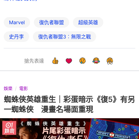
Marvel
復仇者聯盟
超級英雄
史丹李
復仇者聯盟3︰無限之戰
搶先表達
娛樂
電影
蜘蛛俠英雄重生｜彩蛋暗示《復5》有另
一蜘蛛俠 漫畫名場面重現