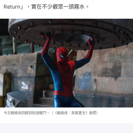
Return」，實在不少觀眾一頭霧水。
今次蜘蛛俠回歸到街頭戰鬥。（《蜘蛛俠：英雄重生》劇照）