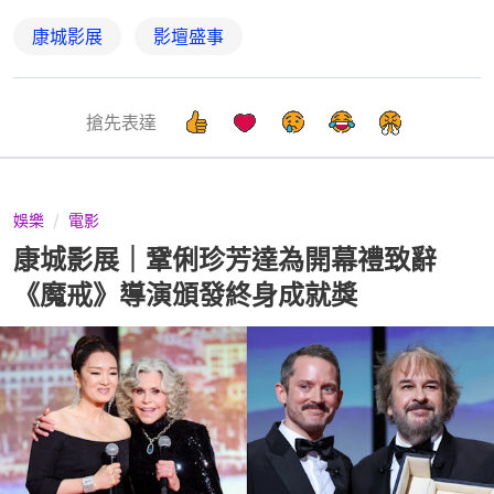
康城影展
影壇盛事
搶先表達
娛樂
電影
康城影展｜鞏俐珍芳達為開幕禮致辭
《魔戒》導演頒發終身成就獎