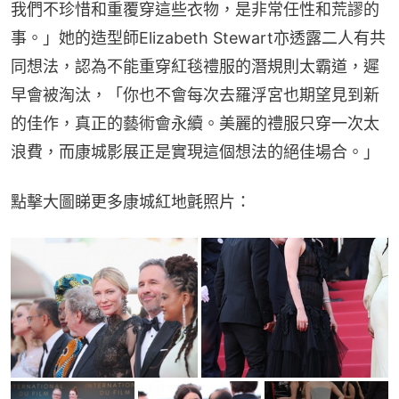
我們不珍惜和重覆穿這些衣物，是非常任性和荒謬的
事。」她的造型師Elizabeth Stewart亦透露二人有共
同想法，認為不能重穿紅毯禮服的潛規則太霸道，遲
早會被淘汰，「你也不會每次去羅浮宮也期望見到新
的佳作，真正的藝術會永續。美麗的禮服只穿一次太
浪費，而康城影展正是實現這個想法的絕佳場合。」
點擊大圖睇更多康城紅地氈照片：