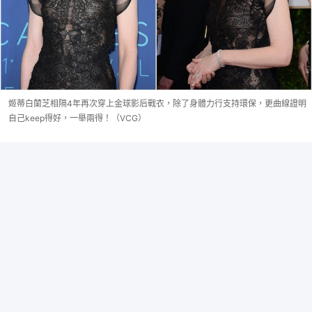
姬蒂白蘭芝相隔4年再次穿上金球影后戰衣，除了身體力行支持環保，更曲線證明
自己keep得好，一舉兩得！（VCG）