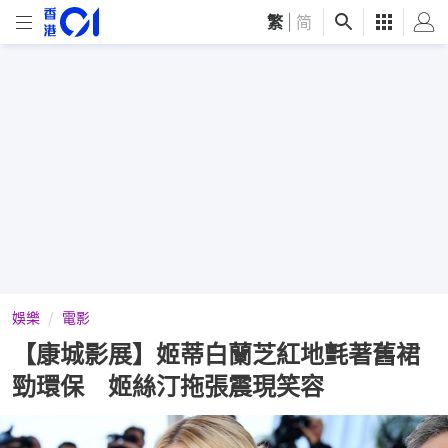
繁
|
简
娛樂
電影
【康城影展】姬蒂白蘭芝紅地氈著舊裙
勁環保 姬絲汀拖張震現笑容