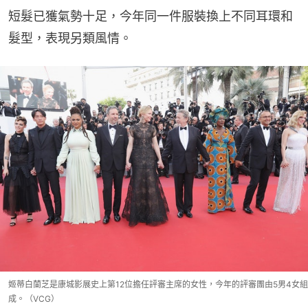
短髮已獲氣勢十足，今年同一件服裝換上不同耳環和
髮型，表現另類風情。
姬蒂白蘭芝是康城影展史上第12位擔任評審主席的女性，今年的評審團由5男4女組
成。（VCG）