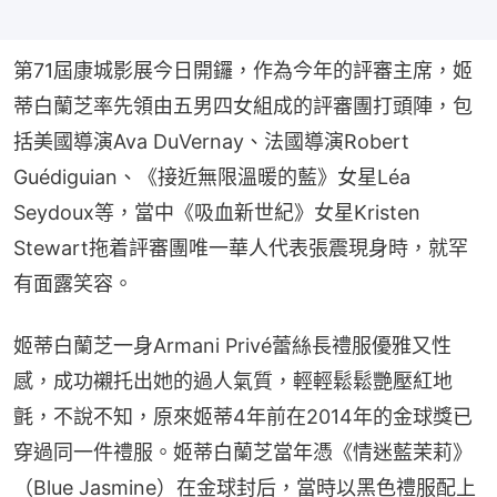
第71屆康城影展今日開鑼，作為今年的評審主席，姬
蒂白蘭芝率先領由五男四女組成的評審團打頭陣，包
括美國導演Ava DuVernay、法國導演Robert 
Guédiguian、《接近無限溫暖的藍》女星Léa 
Seydoux等，當中《吸血新世紀》女星Kristen 
Stewart拖着評審團唯一華人代表張震現身時，就罕
有面露笑容。
姬蒂白蘭芝一身Armani Privé蕾絲長禮服優雅又性
感，成功襯托出她的過人氣質，輕輕鬆鬆艷壓紅地
氈，不說不知，原來姬蒂4年前在2014年的金球獎已
穿過同一件禮服。姬蒂白蘭芝當年憑《情迷藍茉莉》
（Blue Jasmine）在金球封后，當時以黑色禮服配上