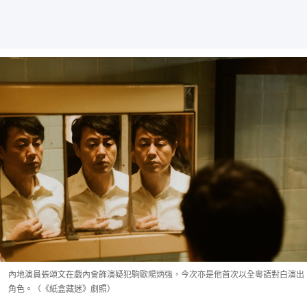
內地演員張頌文在戲內會飾演疑犯駒歐陽炳強，今次亦是他首次以全粵語對白演出
角色。（《紙盒藏迷》劇照）