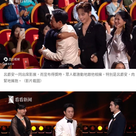
呂爵安一同出席影展，而宣布得獎時，眾人都激動地跟他相擁，特別是呂爵安，肉
緊地擁抱。（影片截圖）