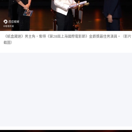
《紙盒藏迷》男主角，奪得《第28屆上海國際電影節》金爵獎最佳男演員。（影片
截圖）