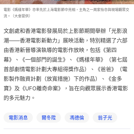
電影《媽樣年華》亦率先於上海電影節中亮相，主角之一周家怡亦與現場觀眾交
流。（大會提供）
文創處和香港電影發展局於上影節期間舉辦「光影浪
潮——香港電影新動力」展映活動，特別精選了六部
由香港新晉導演執導的電影作放映，包括《第四
幕》、《一個部門的誕生》、《媽樣年華》（第七屆
首部劇情電影計劃大專組得獎作品）、《爸爸》（電
影製作融資計劃（放寬措施）下的作品）、《金多
寶》及《UFO離奇命案》，旨在向觀眾展示香港電影
的多元魅力。
電影消息
爾冬陞
馮德倫
翁子光