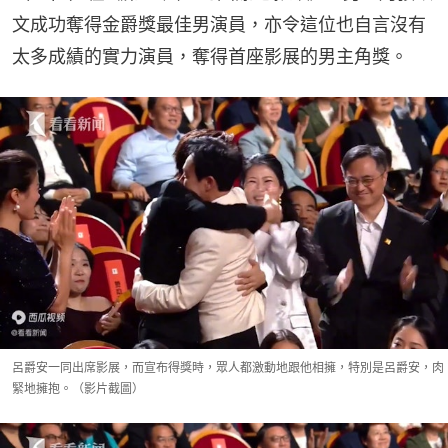
文成功奪得金爵獎最佳男演員，亦令這位也自言沒有
太多成績的實力演員，奪得首座影展的男主角獎。
呂爵安一同出席影展，而宣布得獎時，眾人都激動地跟他相擁，特別是呂爵安，肉
緊地擁抱。（影片截圖）