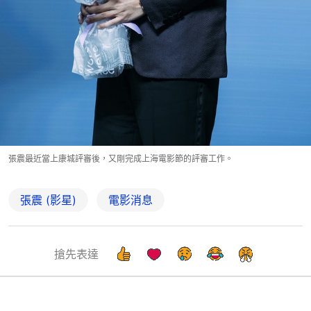
張震最近當上康城評審後，又剛完成上海電影節的評審工作。
張震 (影星)
電影消息
搶先表達