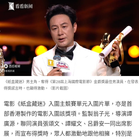
《紙盒藏迷》男主角，奪得《第28屆上海國際電影節》金爵獎最佳男演員，在發表
得獎感言時，也顯得激動。（影片截圖）
電影《紙盒藏迷》入圍主競賽單元入圍片單，亦是首
部香港製作的電影入圍該獎項。監製翁子光，導演譚
廣源，聯同演員張頌文、譚耀文、呂爵安一同出席影
展，而宣布得獎時，眾人都激動地跟他相擁，特別是