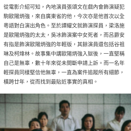
從電影介紹可知，內地演員張頌文在戲內會飾演疑犯
駒歐陽炳強，來自廣東省的他，今次亦是他首次以全
粵語對白演出角色。至於譚耀文就飾演探員，梁洛施
是歐陽炳強的太太，吳冰飾演案中女死者，而呂爵安
有指是飾演歐陽炳強的年輕版，其餘演員還包括谷祖
琳及柯煒林。故事集中講歐陽炳強入獄後，一直堅稱
自己是無辜，數十年來從未間斷申請上訴。而一名年
輕探員同樣堅信他無辜，一直為案件追蹤所有細節，
橫跨廿年，從而找到最貼近事實的真相。