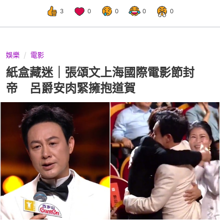
3
0
0
0
0
娛樂
電影
紙盒藏迷｜張頌文上海國際電影節封
帝 呂爵安肉緊擁抱道賀