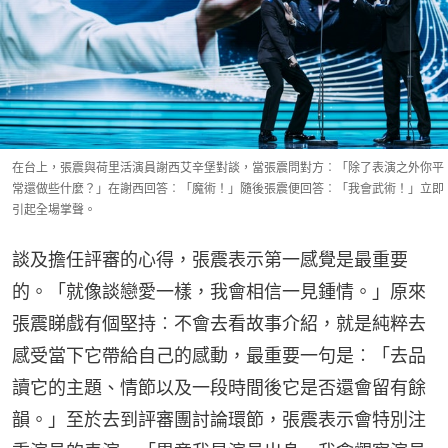
在台上，張震與荷里活演員謝西艾辛堡對談，當張震問對方︰「除了表演之外你平
常還做些什麼？」在謝西回答︰「魔術！」隨後張震便回答︰「我會武術！」立即
引起全場掌聲。
談及擔任評審的心得，張震表示第一感覺是最重要
的。「就像談戀愛一樣，我會相信一見鍾情。」原來
張震睇戲有個堅持︰不會去看故事介紹，就是純粹去
感受當下它帶給自己的感動，最重要一句是︰「去品
讀它的主題、情節以及一段時間後它是否還會留有餘
韻。」至於去到評審團討論環節，張震表示會特別注