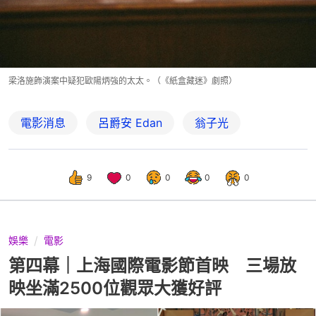
梁洛施飾演案中疑犯歐陽炳強的太太。（《紙盒藏迷》劇照）
電影消息
呂爵安 Edan
翁子光
9
0
0
0
0
娛樂
電影
第四幕｜上海國際電影節首映 三場放
映坐滿2500位觀眾大獲好評