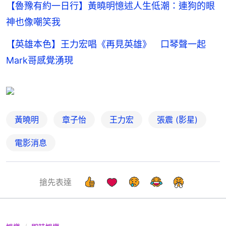
【魯豫有約一日行】黃曉明憶述人生低潮：連狗的眼
神也像嘲笑我
【英雄本色】王力宏唱《再見英雄》 口琴聲一起
Mark哥感覺湧現
黃曉明
章子怡
王力宏
張震 (影星)
電影消息
搶先表達