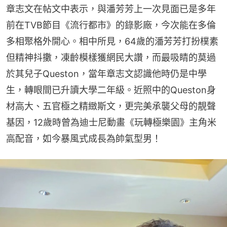
章志文在帖文中表示，與潘芳芳上一次見面已是多年
前在TVB節目《流行都市》的錄影廠，今次能在多倫
多相聚格外開心。相中所見，64歲的潘芳芳打扮樸素
但精神抖擻，凍齡模樣獲網民大讚，而最吸睛的莫過
於其兒子Queston，當年章志文認識他時仍是中學
生，轉眼間已升讀大學二年級。近照中的Queston身
材高大、五官極之精緻斯文，更完美承襲父母的靚聲
基因，12歲時曾為迪士尼動畫《玩轉極樂園》主角米
高配音，如今暴風式成長為帥氣型男！