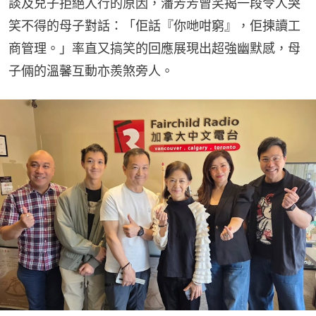
談及兒子拒絕入行的原因，潘芳芳曾笑揭一段令人哭
笑不得的母子對話：「佢話『你哋咁窮』，佢揀讀工
商管理。」率直又搞笑的回應展現出超強幽默感，母
子倆的溫馨互動亦羨煞旁人。