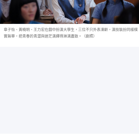
章子怡、黃曉明、王力宏在戲中扮演大學生，三位不只外表凍齡，演技裝扮同樣樸
實無華，把青春的青澀與迷茫演繹得淋漓盡致。（劇照）