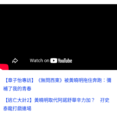
【章子怡專訪】《無問西東》被黃曉明拖住奔跑：彌
補了我的青春
【逃亡大計2】黃曉明取代阿諾舒華辛力加？ 孖史
泰龍打戲連場