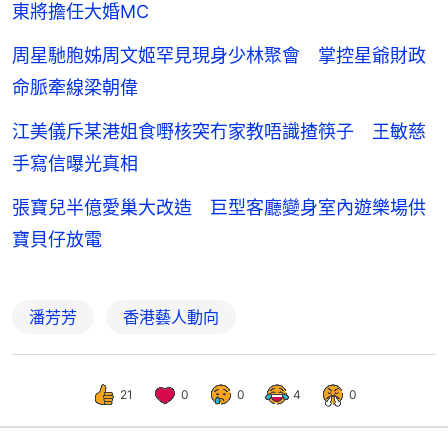
東將擔任大婚MC
周星馳胞姊周文姬罕見現身少林聚會 掌控星爺財政
命脈牽線梁朝偉
江美儀斥某港姐食嘢核突冇家教唔識揸筷子 王敏慈
手寫信曝光真相
張寶兒半億愛巢大改造 巨型客廳變身室內遊樂場供
寶貝仔放電
潘芳芳
香港藝人動向
21
0
0
4
0