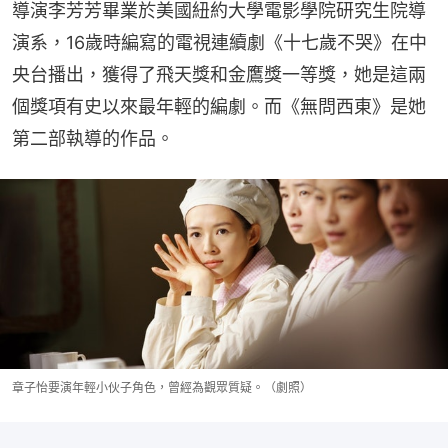
導演李芳芳畢業於美國紐約大學電影學院研究生院導
演系，16歲時編寫的電視連續劇《十七歲不哭》在中
央台播出，獲得了飛天獎和金鷹獎一等獎，她是這兩
個獎項有史以來最年輕的編劇。而《無問西東》是她
第二部執導的作品。
章子怡要演年輕小伙子角色，曾經為觀眾質疑。（劇照）