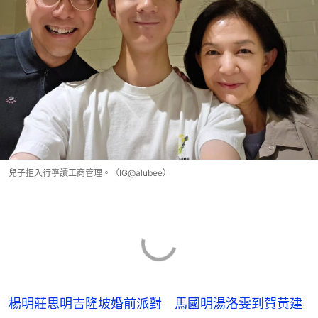
兒子拒入行寧讀工商管理。（IG@alubee）
楊明莊思明吉隆坡婚前派對 馬國明湯洛雯到賀黃建