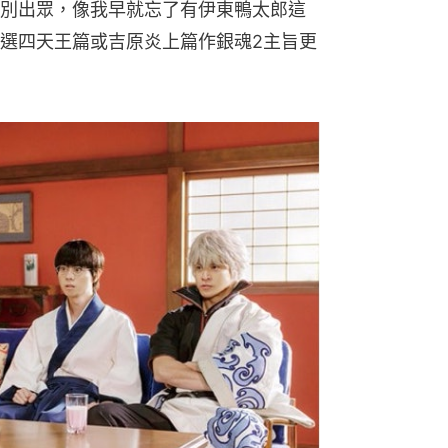
別出眾，像我早就忘了有伊東鴨太郎這
選四天王篇或吉原炎上篇作銀魂2主旨更