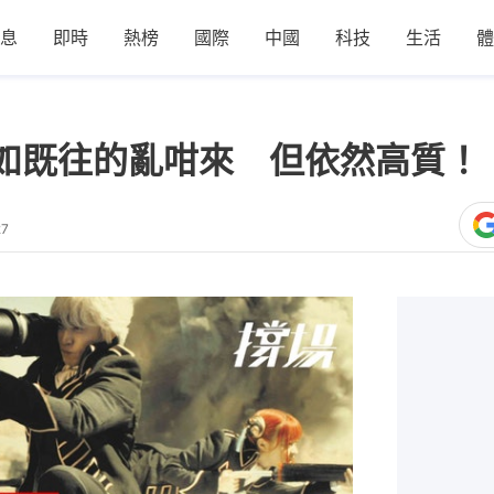
息
即時
熱榜
國際
中國
科技
生活
體
如既往的亂咁來 但依然高質！
27