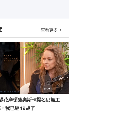
章
查看更多
森瑪花摩頓獲奧斯卡提名仍無工
，我已經49歲了