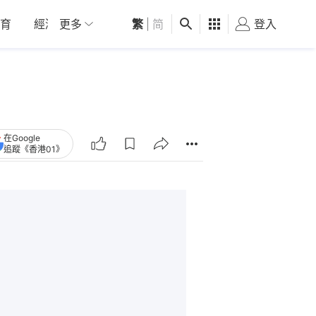
育
經濟
更多
01深圳
繁
觀點
|
简
健康
好食玩飛
登入
女
在Google
追蹤《香港01》