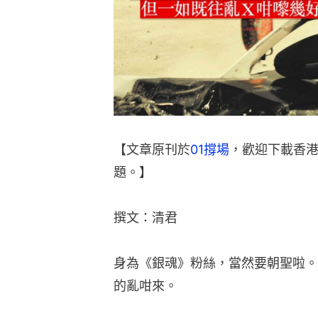
【文章原刊於
01撐場
，歡迎下載香港
題。】
撰文：清君
身為《銀魂》粉絲，當然要朝聖啦。
的亂咁來。