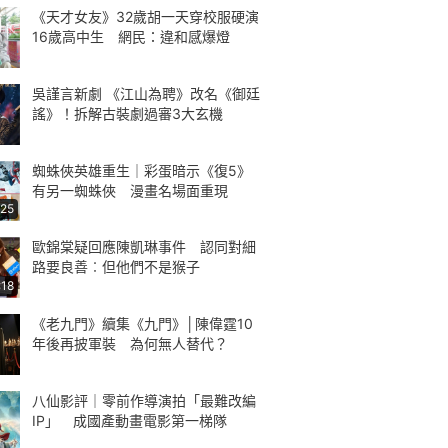
《天才女友》32歲胡一天穿校服硬演
16歲高中生 網民：違和感爆燈
吳謹言新劇 《江山為聘》改名《御廷
謠》！拆解古裝劇過審3大玄機
蜘蛛俠英雄重生｜彩蛋暗示《復5》
有另一蜘蛛俠 漫畫名場面重現
:25
歐錦棠疑回應陳凱琳事件 認同對細
路要良善︰但他們不是猴子
:18
《老九門》續集《九門》│陳偉霆10
年後再披軍裝 為何無人替代？
八仙影評｜零前作導演拍「最難改編
IP」 成國產動畫電影第一梯隊