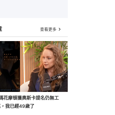
章
查看更多
森瑪花摩頓獲奧斯卡提名仍無工
，我已經49歲了