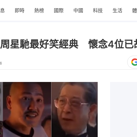
息
即時
熱榜
國際
中國
科技
生活
體
周星馳最好笑經典 懷念4位已
6