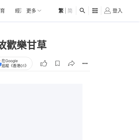
育
經濟
更多
01深圳
繁
觀點
|
简
健康
好食玩飛
登入
女
故歡樂甘草
在Google
追蹤《香港01》