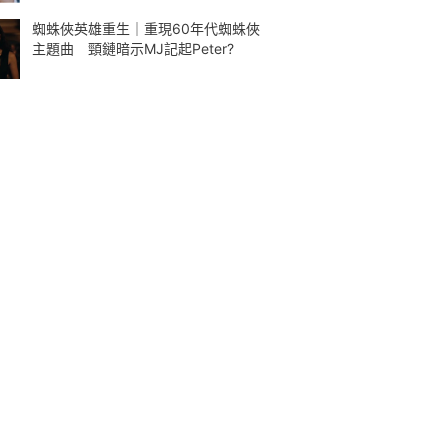
蜘蛛俠英雄重生｜重現60年代蜘蛛俠
主題曲 頸鏈暗示MJ記起Peter?