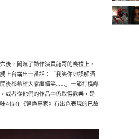
穴後，闖進了動作演員龍哥的喪禮上，
觸上台講出一番話︰「我笑你哋誤解晒
開後都希望大家繼續笑……」一節打橫嚟
，或者從他們的作品中仍取得歡樂，是
味4位在《整蠱專家》有出色表現的已故