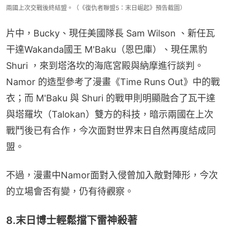
兩國上次交戰後終結盟。（《復仇者聯盟5：末日崛起》預告截圖）
片中，Bucky、現任美國隊長 Sam Wilson 、新任瓦
干達Wakanda國王 M'Baku（恩巴庫）、現任黑豹
Shuri ，來到塔洛坎的海底宮殿與納摩進行談判。
Namor 的造型參考了漫畫《Time Runs Out》中的戰
衣；而 M'Baku 與 Shuri 的戰甲則明顯融合了瓦干達
與塔羅坎（Talokan）雙方的科技，暗示兩國在上次
戰鬥後已有合作，今次面對世界末日自然再度結成同
盟。
不過，漫畫中Namor面對入侵曾加入敵對陣形，今次
的立場會否有變，仍有待觀察。
8.末日博士輕鬆擋下雷神殺著