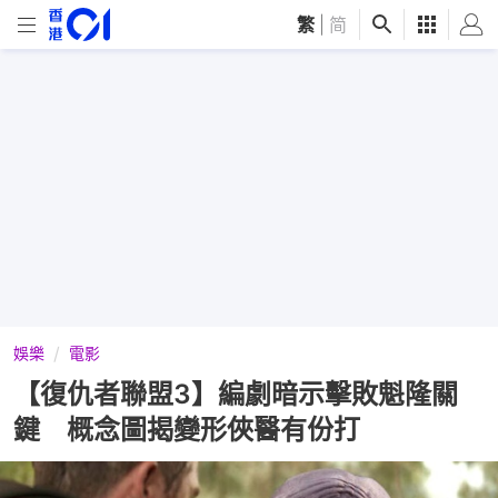
繁
|
简
娛樂
電影
【復仇者聯盟3】編劇暗示擊敗魁隆關
鍵 概念圖揭變形俠醫有份打