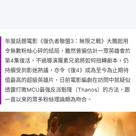
年度話題電影《復仇者聯盟3：無限之戰》大膽起用
令無數粉絲心碎的結局，雖然普遍估計一眾英雄會於
第4集復活，不過導演羅素兄弟將如何扭轉劇本，仍
持續受到影迷熱議，亦令《復4》成為至今為止期待
值最高的超級英雄片，日前電影編劇在訪問中就疑似
透露打敗MCU最強反派魁隆（Thanos）的方法，跟
一直以來的眾多粉絲理論頗為吻合。