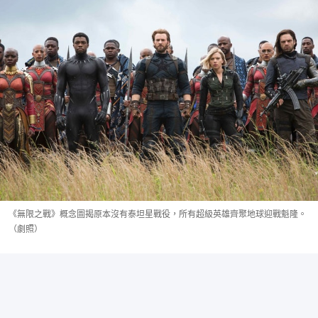
《無限之戰》概念圖揭原本沒有泰坦星戰役，所有超級英雄齊聚地球迎戰魁隆。
（劇照）