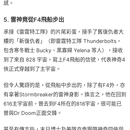
感。
5. 雷神竟從F4飛船步出
承接《雷霆特工隊》的片尾彩蛋，接手了舊復仇者大
樓的「新復仇者」（即雷霆特工隊 Thunderbolts，
包含寒冬戰士 Bucky、黑寡婦 Yelena 等人），接收
到了來自 828 宇宙，寫上F4飛船的信號，代表神奇4
俠正式穿越到了主宇宙。
但令人驚訝的是，從飛船中步出的，除了有F4外，亦
有拿著Stormbreaker的雷神身影。換言之，他在回到
616主宇宙前，曾去到F4所在的818宇宙，很可能已
曾與Dr Doom正面交鋒。
甚至有傳言指，末日博士及美隊亦會跟隨神奇四俠與