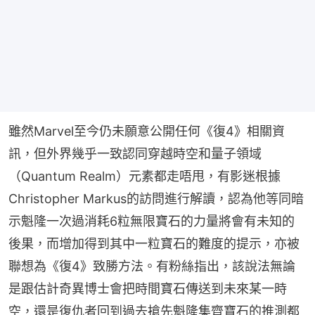
雖然Marvel至今仍未願意公開任何《復4》相關資
訊，但外界幾乎一致認同穿越時空和量子領域
（Quantum Realm）元素都走唔甩，有影迷根據
Christopher Markus的訪問進行解讀，認為他等同暗
示魁隆一次過消耗6粒無限寶石的力量將會有未知的
後果，而增加得到其中一粒寶石的難度的提示，亦被
聯想為《復4》致勝方法。有粉絲指出，該說法無論
是跟估計奇異博士會把時間寶石傳送到未來某一時
空，還是復仇者回到過去搶先魁隆集齊寶石的推測都