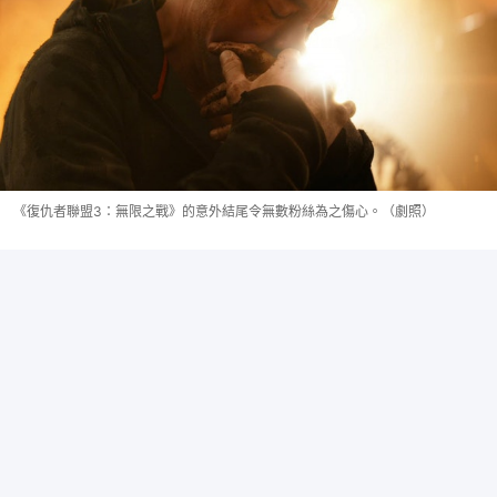
《復仇者聯盟3：無限之戰》的意外結尾令無數粉絲為之傷心。（劇照）