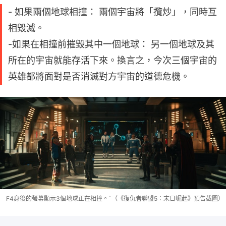
- 如果兩個地球相撞： 兩個宇宙將「攬炒」，同時互
相毀滅。
-如果在相撞前摧毀其中一個地球： 另一個地球及其
所在的宇宙就能存活下來。換言之，今次三個宇宙的
英雄都將面對是否消滅對方宇宙的道德危機。
F4身後的螢幕顯示3個地球正在相撞。`（《復仇者聯盟5：末日崛起》預告截圖）