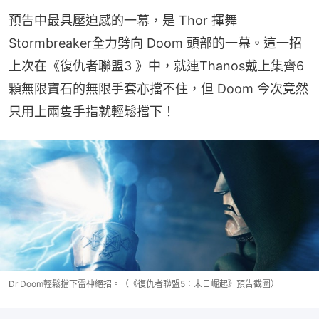
預告中最具壓迫感的一幕，是 Thor 揮舞
Stormbreaker全力劈向 Doom 頭部的一幕。這一招
上次在《復仇者聯盟3 》中，就連Thanos戴上集齊6
顆無限寶石的無限手套亦擋不住，但 Doom 今次竟然
只用上兩隻手指就輕鬆擋下！
Dr Doom輕鬆擋下雷神絕招。（《復仇者聯盟5：末日崛起》預告截圖）