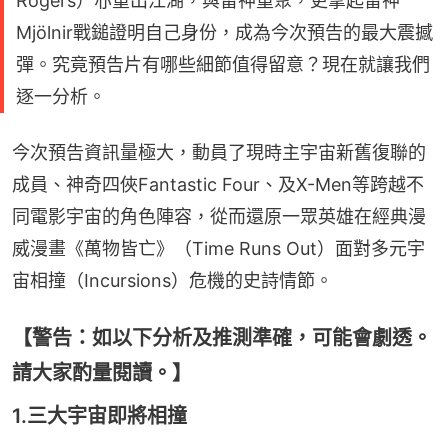
Rogers）亦重出江湖，與雷神重聚，更拿起雷神
Mjölnir戰鎚證明自己身份，成為今次預告的最大震撼
彈。究竟預告片有哪些細節值得留意？現在就讓我們
逐一分析。
今次預告資訊量極大，動員了現時主宇宙新舊復聯的
成員、神奇四俠Fantastic Four、及X-Men等跨越不
同電影宇宙的角色陣容，從而還原一眾英雄在經典漫
威漫畫《萬物皆亡》（Time Runs Out）面對多元宇
宙相撞（Incursions）危機的史詩情節。
【警告：如以下分析及推測準確，可能會劇透。
請大家酌量閱讀。】
1.三大宇宙即將相撞