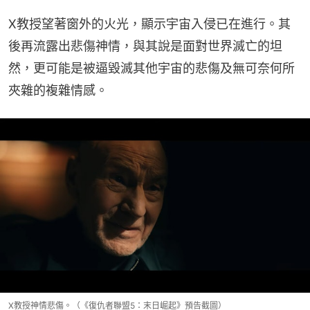
X教授望著窗外的火光，顯示宇宙入侵已在進行。其
後再流露出悲傷神情，與其說是面對世界滅亡的坦
然，更可能是被逼毀滅其他宇宙的悲傷及無可奈何所
夾雜的複雜情感。
X教授神情悲傷。（《復仇者聯盟5：末日崛起》預告截圖）