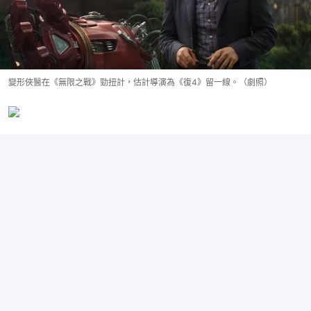
變形俠醫在《無限之戰》勁扭計，估計導演為《復4》留一線。（劇照）