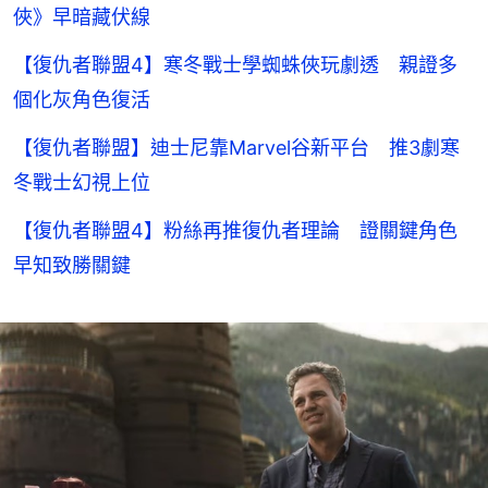
俠》早暗藏伏線
【復仇者聯盟4】寒冬戰士學蜘蛛俠玩劇透 親證多
個化灰角色復活
【復仇者聯盟】迪士尼靠Marvel谷新平台 推3劇寒
冬戰士幻視上位
【復仇者聯盟4】粉絲再推復仇者理論 證關鍵角色
早知致勝關鍵