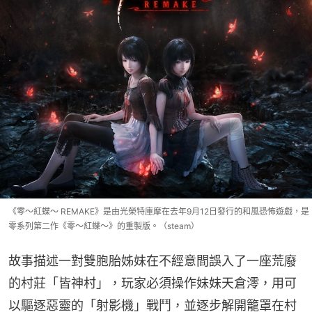
《零～紅蝶～ REMAKE》是由光榮特庫摩在去年9月12日發行的和風恐怖遊戲，是
零系列第二作《零～紅蝶～》的重製版。（steam）
故事描述一對雙胞胎姊妹在不經意間誤入了一座荒廢
的村莊「皆神村」，玩家必須操作妹妹天倉澪，用可
以驅逐惡靈的「射影機」戰鬥，並逐步解開籠罩在村