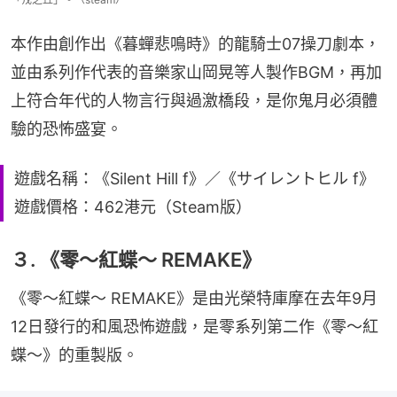
本作由創作出《暮蟬悲鳴時》的龍騎士07操刀劇本，
並由系列作代表的音樂家山岡晃等人製作BGM，再加
上符合年代的人物言行與過激橋段，是你鬼月必須體
驗的恐怖盛宴。
遊戲名稱：《Silent Hill f》／《サイレントヒル f》
遊戲價格：462港元（Steam版）
３. 《零～紅蝶～ REMAKE》
《零～紅蝶～ REMAKE》是由光榮特庫摩在去年9月
12日發行的和風恐怖遊戲，是零系列第二作《零～紅
蝶～》的重製版。