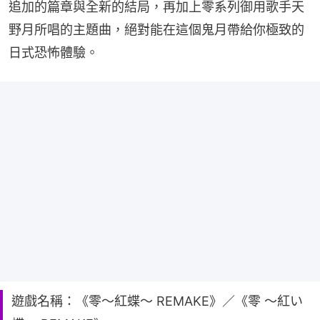
追加的篇章與全新的結局，再加上零系列御用歌手天
野月所唱的主題曲，絕對能在這個鬼月帶給你極致的
日式恐怖體驗。
遊戲名稱：《零～紅蝶～ REMAKE》／《零 ～紅い