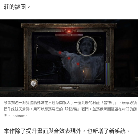
莊的謎團。
故事描述一對雙胞胎姊妹在不經意間誤入了一座荒廢的村莊「皆神村」，玩家必須
操作妹妹天倉澪，用可以驅逐惡靈的「射影機」戰鬥，並逐步解開籠罩在村莊的謎
團。（steam）
本作除了提升畫面與音效表現外，也新增了新系統、