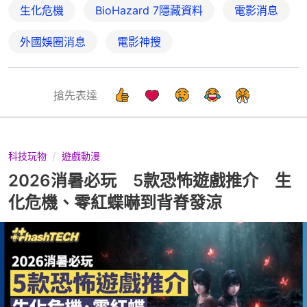
生化危機
BioHazard 7隱藏資料
電影消息
外國娛圈消息
電影神搜
搶先表達
科技玩物
遊戲動漫
2026消暑必玩 5款恐怖遊戲推介 生
化危機、零紅蝶嚇到背脊發涼