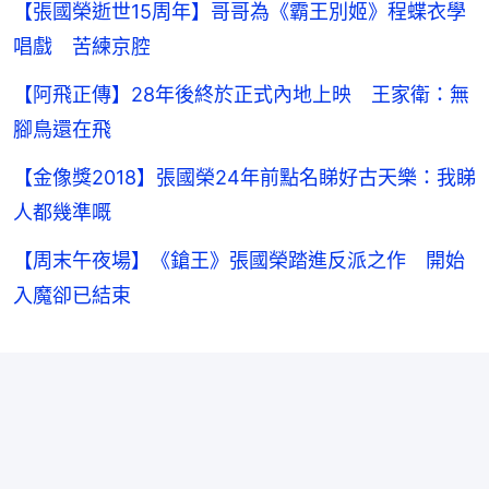
【張國榮逝世15周年】哥哥為《霸王別姬》程蝶衣學
唱戲 苦練京腔
【阿飛正傳】28年後終於正式內地上映 王家衛：無
腳鳥還在飛
【金像獎2018】張國榮24年前點名睇好古天樂：我睇
人都幾準嘅
【周末午夜場】《鎗王》張國榮踏進反派之作 開始
入魔卻已結束