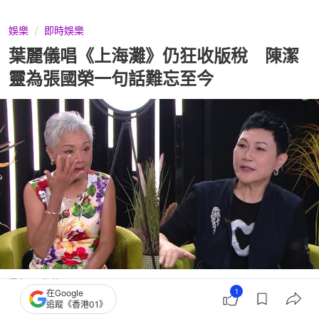
娛樂
即時娛樂
葉麗儀唱《上海灘》仍狂收版稅 陳潔
靈為張國榮一句話難忘至今
撰文：
吳順芯
1
在Google
出版：
2026-07-12 15:30
更新：
2026-07-12 22:41
追蹤《香港01》