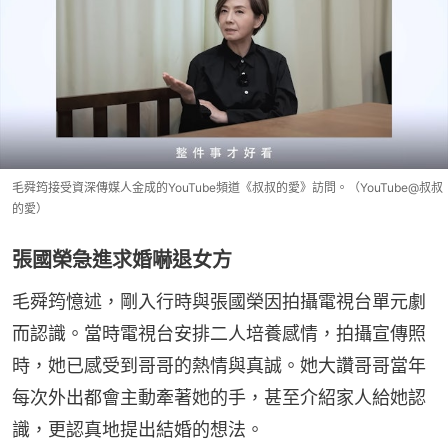
毛舜筠接受資深傳媒人金成的YouTube頻道《叔叔的愛》訪問。（YouTube@叔叔
的愛）
張國榮急進求婚嚇退女方
毛舜筠憶述，剛入行時與張國榮因拍攝電視台單元劇
而認識。當時電視台安排二人培養感情，拍攝宣傳照
時，她已感受到哥哥的熱情與真誠。她大讚哥哥當年
每次外出都會主動牽著她的手，甚至介紹家人給她認
識，更認真地提出結婚的想法。