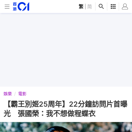
繁
|
简
娛樂
電影
【霸王別姬25周年】22分鐘訪問片首曝
光 張國榮：我不想做程蝶衣