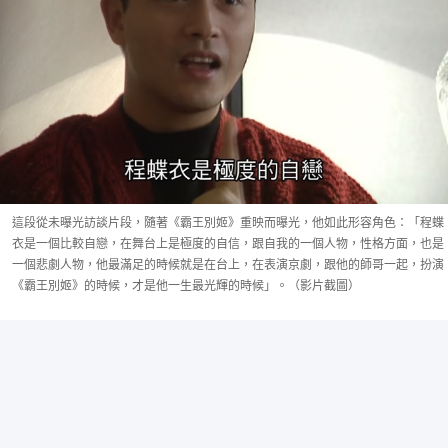
這段從未曝光訪談片段，隨著《霸王別姬》重映而曝光，他如此形容角色：「程蝶
衣是一個比較自戀，在舞台上是極度的自信，跟自我的一個人物，性格方面，也是
一個悲劇人物，他最滿足的時候就是在台上，在表演京劇，跟他的師哥一起，扮演
《霸王別姬》的時候，才是他一生最光輝的時候」。（影片截圖）