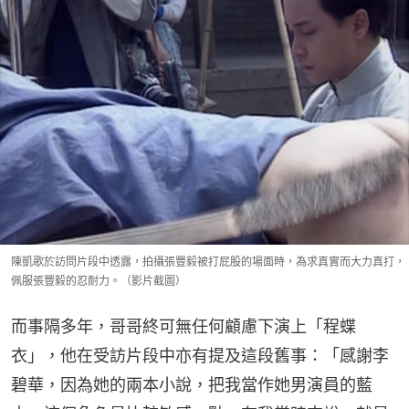
陳凱歌於訪問片段中透露，拍攝張豐毅被打屁股的場面時，為求真實而大力真打，
佩服張豐毅的忍耐力。（影片截圖）
而事隔多年，哥哥終可無任何顧慮下演上「程蝶
衣」，他在受訪片段中亦有提及這段舊事：「感謝李
碧華，因為她的兩本小說，把我當作她男演員的藍