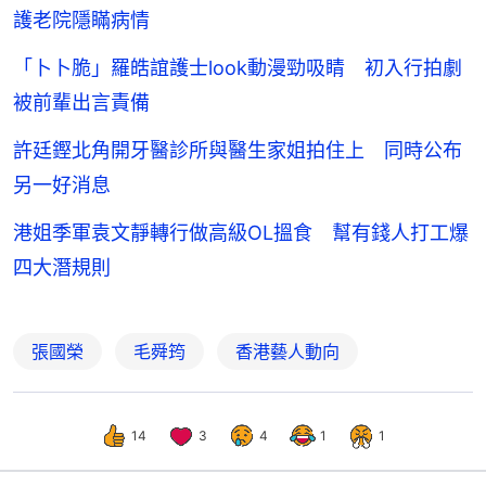
護老院隱瞞病情
「卜卜脆」羅皓誼護士look動漫勁吸睛 初入行拍劇
被前輩出言責備
許廷鏗北角開牙醫診所與醫生家姐拍住上 同時公布
另一好消息
港姐季軍袁文靜轉行做高級OL搵食 幫有錢人打工爆
四大潛規則
張國榮
毛舜筠
香港藝人動向
14
3
4
1
1