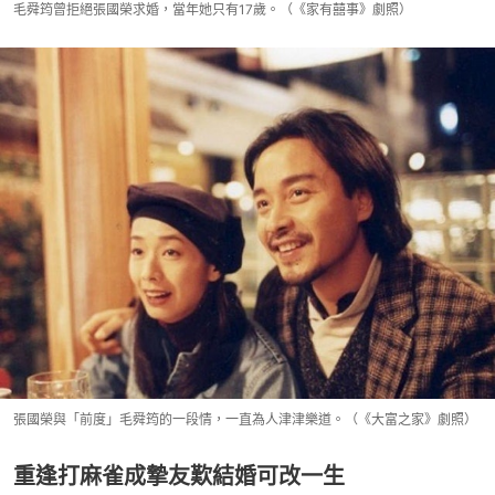
毛舜筠曾拒絕張國榮求婚，當年她只有17歲。（《家有囍事》劇照）
張國榮與「前度」毛舜筠的一段情，一直為人津津樂道。（《大富之家》劇照）
重逢打麻雀成摯友歎結婚可改一生