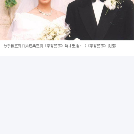
分手後直到拍攝經典喜劇《家有囍事》時才重逢。（《家有囍事》劇照）