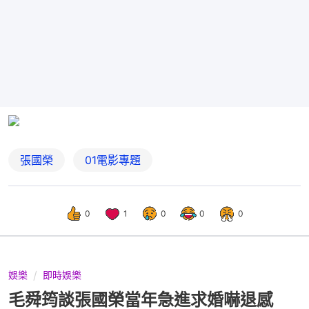
張國榮
01電影專題
0
1
0
0
0
娛樂
即時娛樂
毛舜筠談張國榮當年急進求婚嚇退感