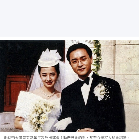
毛舜筠大讚哥哥當年每次外出都會主動牽著她的手，甚至介紹家人給她認識。