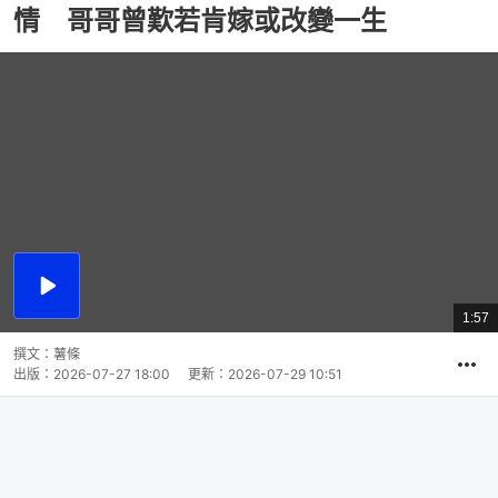
情 哥哥曾歎若肯嫁或改變一生
播
放
1:57
總
影
共
片
時
撰文：
薯條
間
出版：
2026-07-27 18:00
更新：
2026-07-29 10:51