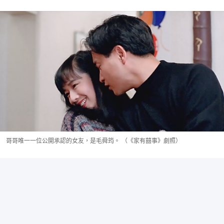
哥哥唯一一位公開承認的女友，是毛舜筠。 （《家有囍事》劇照）