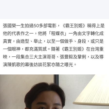
張國榮一生拍過50多部電影，《霸王別姬》稱得上是
他的代表作之一，他將「程蝶衣」一角由文字轉化成
真實，由造型、舉止，以至一個做手、身段，或只是
一個眼神，都充滿質感。隨著《霸王別姬》在台灣重
映，一段集合三大主演哥哥、張豐毅及鞏俐，以及導
演陳凱歌的幕後訪談花絮亦隨之曝光。