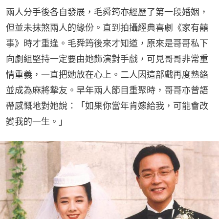
兩人分手後各自發展，毛舜筠亦經歷了第一段婚姻，
但並未抹煞兩人的緣份。直到拍攝經典喜劇《家有囍
事》時才重逢。毛舜筠後來才知道，原來是哥哥私下
向劇組堅持一定要由她飾演對手戲，可見哥哥非常重
情重義，一直把她放在心上。二人因這部戲再度熟絡
並成為麻將摯友。早年兩人節目重聚時，哥哥亦曾語
帶感慨地對她說：「如果你當年肯嫁給我，可能會改
變我的一生。」