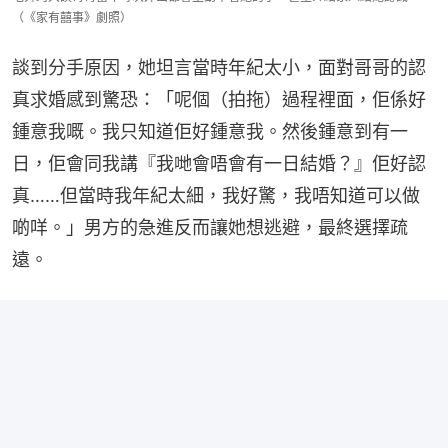
（《家有囍事》劇照）
談到分手原因，她坦言當時年紀太小，面對哥哥的認
真求婚感到驚恐：「呢個（拍拖）過程裡面，佢係好
鍾意我嘅。我只知道佢好鍾意我。然後鍾意到有一
日，佢會同我講『我哋會唔會有一日結婚？』佢好認
真……但當時我年紀太細，我好驚，我唔知道可以做
啲咩。」男方的急進反而讓她想逃避，最終選擇疏
遠。