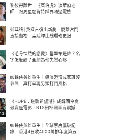
黎彼得離世｜《唐伯虎》演華府老
師 跟周星馳背詩踩界唔過電檢
御廷謠│吳謹言復出新劇 脫離宮鬥
直接翻枱 孟廷輝比魏瓔珞更狠
《毛骨悚然的戀愛》邕聖祐是誰？名
字怎麼讀？全網為他失戀心疼！
蜘蛛俠英雄重生｜導演澄清成家班沒
參與 真打呈現另類打鬥風格
《HOPE：逆襲希望港》成韓國今夏
最賣座電影！BTS田柾國直言震撼
:43
蜘蛛俠英雄重生｜全球票房屢破紀
錄 香港4日收4000萬排年度第五