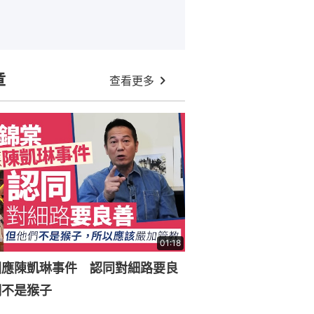
章
查看更多
01:18
回應陳凱琳事件 認同對細路要良
們不是猴子