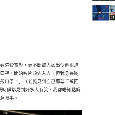
01
看這套電影，更不斷被人認出令他很尷
口罩，開始咗片頭先入去，但我身邊啲
戴口罩！」（老婆見到自己那幕千萬回
嘅時候都見到好多人有笑，我都唔知點解
意嘅事。」