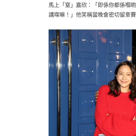
馬上「窒」嘉欣：「即係你都係嗰啲
講㗎嘛！」他笑稱當晚會密切留意賽