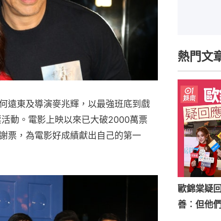
熱門文
何遠東及導演麥兆輝，以最強班底到戲
活動。電影上映以來已大破2000萬票
謝票，為電影好成績獻出自己的第一
歐錦棠疑
善︰但他