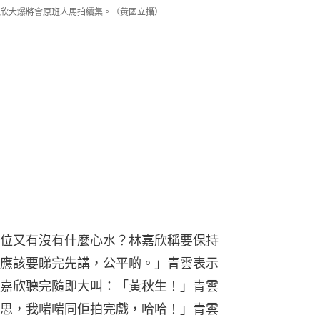
欣大爆將會原班人馬拍續集。（黃國立攝）
位又有沒有什麼心水？林嘉欣稱要保持
應該要睇完先講，公平啲。」青雲表示
嘉欣聽完隨即大叫：「黃秋生！」青雲
思，我啱啱同佢拍完戲，哈哈！」青雲