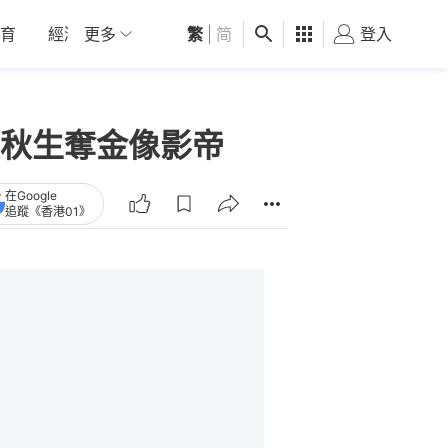
育
經濟
更多
01深圳
繁
觀點
|
简
健康
好食玩飛
登入
女
秋生奪金像影帝
在Google
追蹤《香港01》