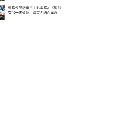
蜘蛛俠英雄重生｜彩蛋暗示《復5》
有另一蜘蛛俠 漫畫名場面重現
:25