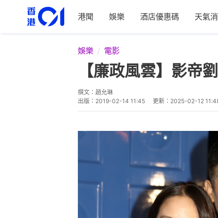
港聞
娛樂
酒店優惠碼
天氣消
娛樂
電影
【廉政風雲】影帝劉
撰文：
趙允琳
出版：
2019-02-14 11:45
更新：
2025-02-12 11:4