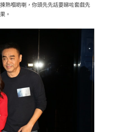
揀熟嗰啲喇，你頭先先話要睇咗套戲先
果。