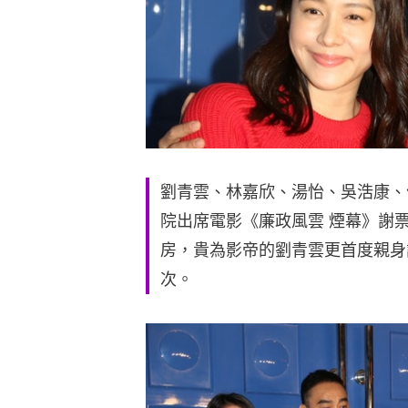
劉青雲、林嘉欣、湯怡、吳浩康、
院出席電影《廉政風雲 煙幕》謝票
房，貴為影帝的劉青雲更首度親身
次。