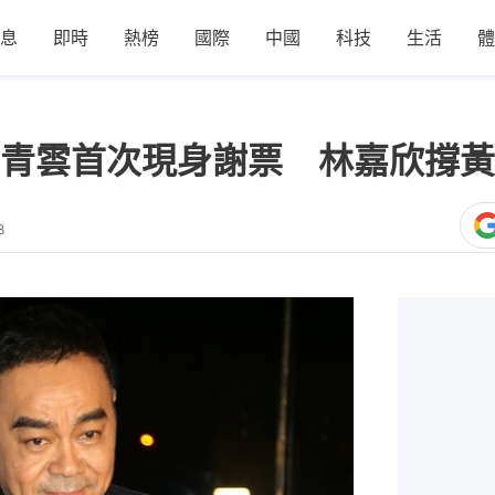
息
即時
熱榜
國際
中國
科技
生活
體
青雲首次現身謝票 林嘉欣撐黃
8