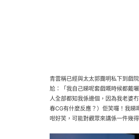
青雲稱已經與太太郭靄明私下到戲院
尬：「我自己睇呢套戲嘅時候都戴囇
人全部都知我係邊個，因為我老婆冇
春CG有什麼反應？）佢笑囉！我睇
咁好笑，可能對觀眾來講係一件幾得