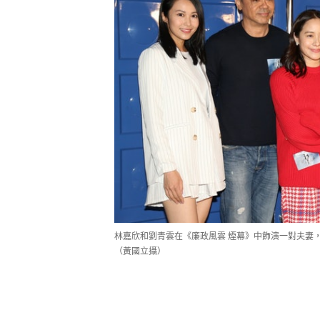
林嘉欣和劉青雲在《廉政風雲 煙幕》中飾演一對夫妻
（黃國立攝）