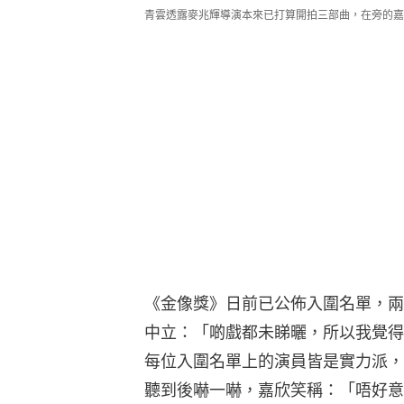
青雲透露麥兆輝導演本來已打算開拍三部曲，在旁的嘉
《金像獎》日前已公佈入圍名單，兩
中立：「啲戲都未睇曬，所以我覺得
每位入圍名單上的演員皆是實力派，
聽到後嚇一嚇，嘉欣笑稱：「唔好意