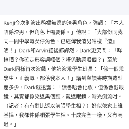
Kenji今次則演出艷福無邊的渣男角色，強調：「本人
唔係渣男，但角色上需要係。」他說：「大部份同我
同一間中學嘅女仔角色，已經俾我渣男咁樣『渣』
晒！」Dark和Arvin聽後都譁然，Dark更笑問：「咩
揸晒？你確定形容詞嗰個？唔係動詞嗰個？」至於
Dark同樣首次演戲，他飾演乖學生班長：「係一個乖
學生，正義嘅，都係我本人！」講到與讀書時期造型
差多少，Dark就透露：「讀書唔會化妝，但係會戴眼
鏡，其實都係染返黑個頭，戴返眼鏡，時光倒流咁。
（記者：有冇對比返以前張學生相？）好似依家上維
基搵，我都仲係嗰張學生相。十成完全一樣，又冇高
過。」