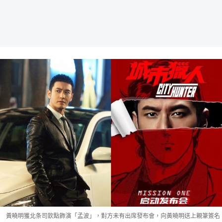
黃曉明獲北条司欽點飾演「孟波」，對方未有出席發布會，向黃曉明送上親筆簽名