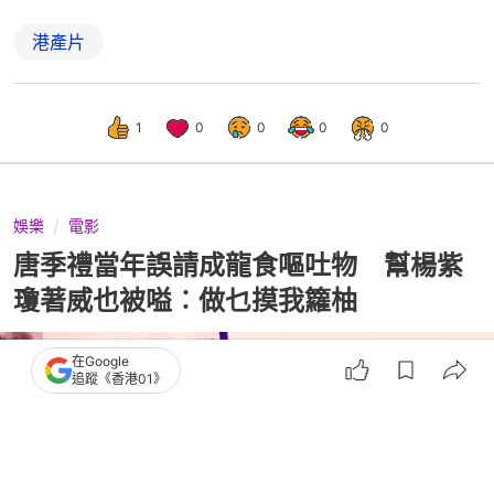
港產片
1
0
0
0
0
娛樂
電影
唐季禮當年誤請成龍食嘔吐物 幫楊紫
瓊著威也被嗌︰做乜摸我籮柚
在Google
追蹤《香港01》