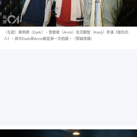
（左起）黃明德（Dark）、曾傲棐（Arvin）及范麒智（Kenji）參演《復仇的
人》，其中Dark與Arvin都是第一次拍戲。（鄧穎琪攝）