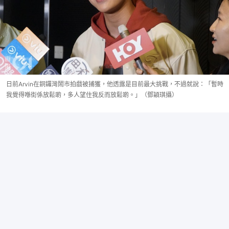
日前Arvin在銅鑼灣鬧市拍戲被捕獲，他透露是目前最大挑戰，不過就說：「暫時
我覺得喺街係放鬆啲，多人望住我反而放鬆啲。」（鄧穎琪攝）