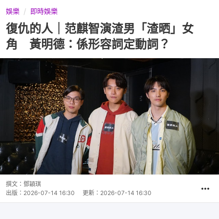
娛樂
即時娛樂
復仇的人｜范麒智演渣男「渣晒」女
角 黃明德：係形容詞定動詞？
撰文：
鄧穎琪
出版：
2026-07-14 16:30
更新：
2026-07-14 16:30