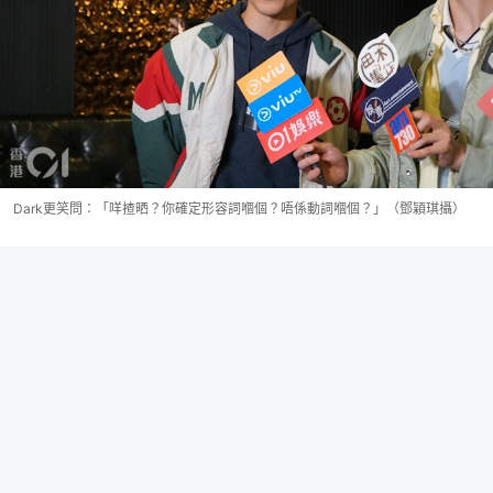
Dark更笑問：「咩揸晒？你確定形容詞嗰個？唔係動詞嗰個？」（鄧穎琪攝）