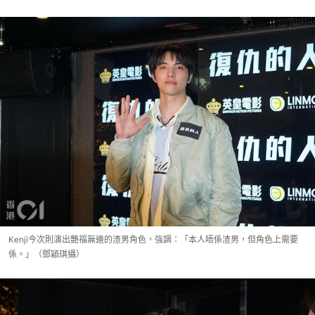
Kenji今次則演出艷福無邊的渣男角色，強調：「本人唔係渣男，但角色上需要
係。」（鄧穎琪攝）