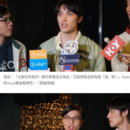
他說：「大部份同我同一間中學嘅女仔角色，已經俾我渣男咁樣『渣』晒！」Dark
和Arvin聽後都譁然。（鄧穎琪攝）