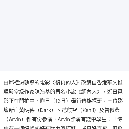
由邱禮濤執導的電影《復仇的人》改編自香港華文推
理殿堂級作家陳浩基的著名小說《網內人》，近日電
影正在開拍中，昨日（13日）舉行傳媒探班，三位影
壇新血黃明德（Dark）、范麒智（Kenji）及曾傲棐
（Arvin）都有份參演，Arvin飾演有錢中學生：「恃
住有一個好強勢好有財力嘅阿媽，成日好百厭，但係