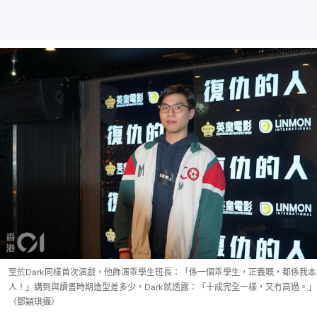
至於Dark同樣首次演戲，他飾演乖學生班長：「係一個乖學生，正義嘅，都係我本
人！」講到與讀書時期造型差多少，Dark就透露：「十成完全一樣，又冇高過。」
（鄧穎琪攝）