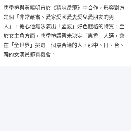
唐季禮與黃曉明曾於《精忠岳飛》中合作，形容對方
是個「非常嚴肅、愛家愛國愛妻愛兒愛朋友的男
人」，擔心他無法演出「孟波」好色賤格的特質，至
於女主角方面，唐季禮謂暫未決定「惠香」人選，會
在「全世界」挑選一個最合適的人，那中、日、台、
韓的女演員都有機會。