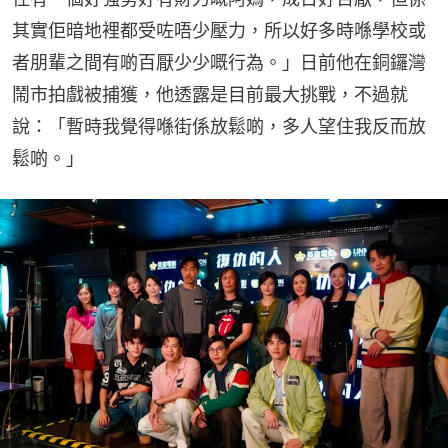
其實佢暗地裡都受咗唔少壓力，所以好多時喺學校或
者朋輩之間有啲百厭少少嘅行為。」日前他在銅鑼灣
鬧市拍戲被捕獲，他透露是目前最大挑戰，不過就
說：「暫時我覺得喺街係放鬆啲，多人望住我反而放
鬆啲。」