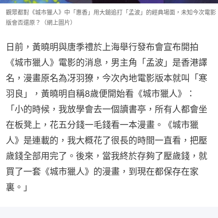
觀眾都對《城市獵人》中「惠香」用大鎚追打「孟波」的經典場面，未知今次電影
版會否還原？（網上圖片）
日前，黃曉明與唐季禮於上海舉行發布會宣布開拍
《城市獵人》電影的消息，男主角「孟波」是香港譯
名，漫畫原名為冴羽獠，今次內地電影版本就叫「寒
羽良」，黃曉明自稱8歲便開始看《城市獵人》：
「小的時候，我放學會去一個讀書亭，所有人都會坐
在板凳上，花五分錢一毛錢看一本漫畫。《城市獵
人》是連載的，我大概花了很長的時間一直看，把壓
歲錢全部用完了。後來，當我終於存夠了壓歲錢，就
買了一套《城市獵人》的漫畫，到現在都保存在家
裏。」