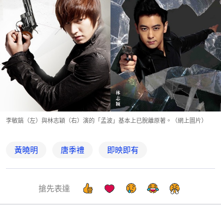
李敏鎬（左）與林志穎（右）演的「孟波」基本上已脫離原著。（網上圖片）
黃曉明
唐季禮
即映即有
搶先表達