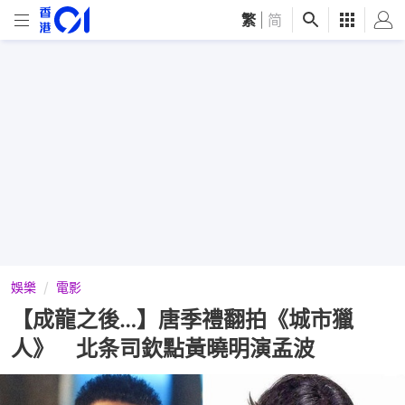
繁
|
简
娛樂
電影
【成龍之後…】唐季禮翻拍《城市獵
人》 北条司欽點黃曉明演孟波