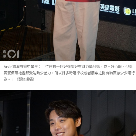
Arvin飾演有錢中學生：「恃住有一個好強勢好有財力嘅阿媽，成日好百厭，但係
其實佢暗地裡都受咗唔少壓力，所以好多時喺學校或者朋輩之間有啲百厭少少嘅行
為。」（鄧穎琪攝）