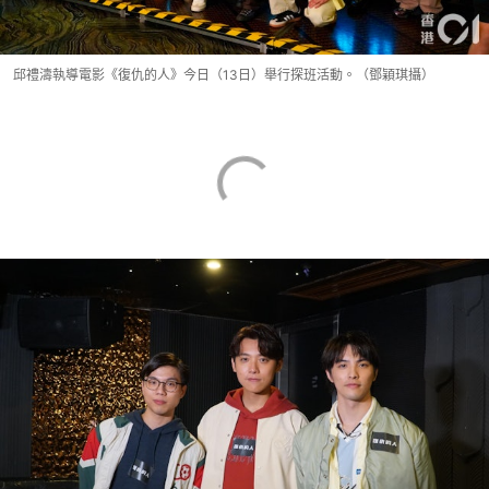
邱禮濤執導電影《復仇的人》今日（13日）舉行探班活動。（鄧穎琪攝）