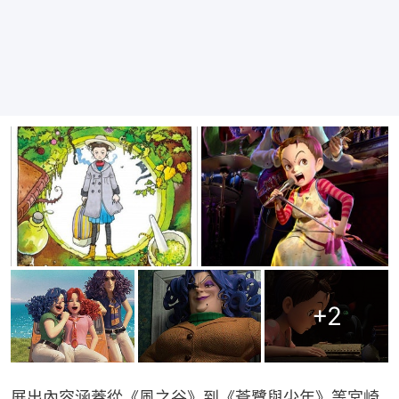
+
2
展出內容涵蓋從《風之谷》到《蒼鷺與少年》等宮崎