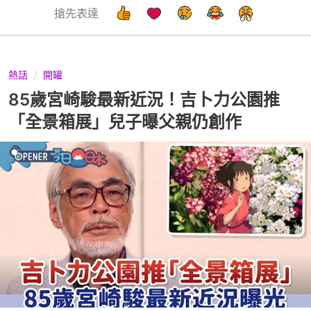
搶先表達
熱話
開罐
85歲宮崎駿最新近況！吉卜力公園推
「全景箱展」兒子曝父親仍創作