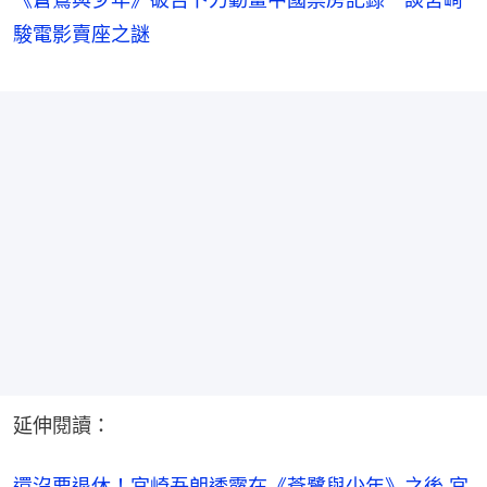
駿電影賣座之謎
延伸閱讀：
還沒要退休！宮崎吾朗透露在《蒼鷺與少年》之後 宮