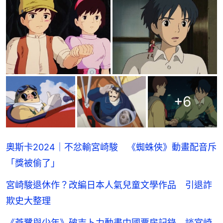
+
6
奧斯卡2024｜不忿輸宮崎駿 《蜘蛛俠》動畫配音斥
「獎被偷了」
宮崎駿退休作？改編日本人氣兒童文學作品 引退詐
欺史大整理
《蒼鷺與少年》破吉卜力動畫中國票房記錄 談宮崎