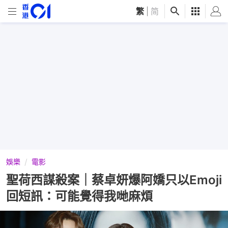
繁
|
简
娛樂
電影
聖荷西謀殺案｜蔡卓妍爆阿嬌只以Emoji
回短訊：可能覺得我哋麻煩