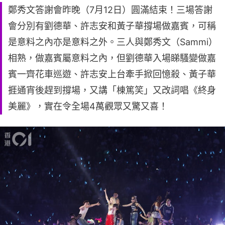
鄭秀文答謝會昨晚（7月12日）圓滿結束！三場答謝
會分別有劉德華、許志安和黃子華撐場做嘉賓，可稱
是意料之內亦是意料之外。三人與鄭秀文（Sammi）
相熟，做嘉賓屬意料之內，但劉德華入場睇騷變做嘉
賓一齊花車巡遊、許志安上台牽手掀回憶殺、黃子華
捱通宵後趕到撐場，又講「棟篤笑」又改詞唱《終身
美麗》，實在令全場4萬觀眾又驚又喜！