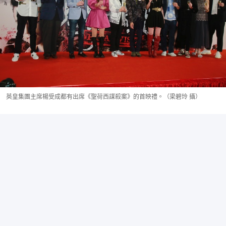
英皇集團主席楊受成都有出席《聖荷西謀殺案》的首映禮。（梁碧玲 攝）