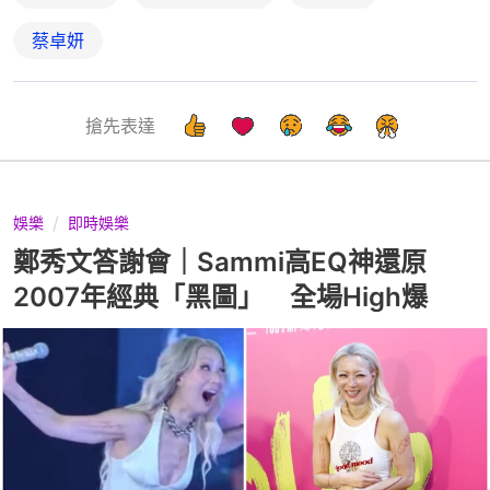
蔡卓妍
搶先表達
娛樂
即時娛樂
鄭秀文答謝會｜Sammi高EQ神還原
2007年經典「黑圖」 全場High爆