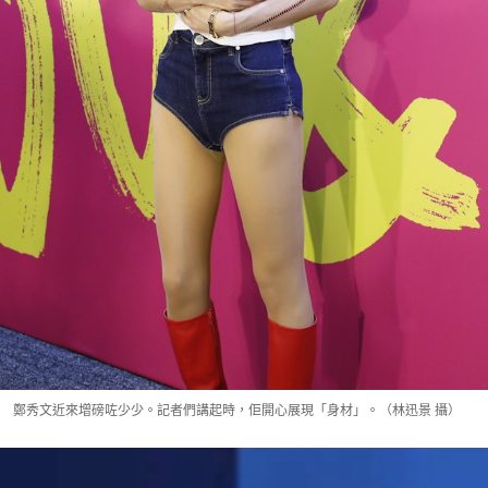
鄭秀文近來增磅咗少少。記者們講起時，佢開心展現「身材」。（林迅景 攝）