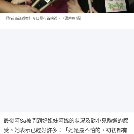
《聖荷西謀殺案》今日舉行首映禮。（梁碧玲 攝）
最後阿Sa被問到好姐妹阿嬌的狀況及對小鬼離逝的感
受。她表示已經好許多：「她是最不怕的，初初都有