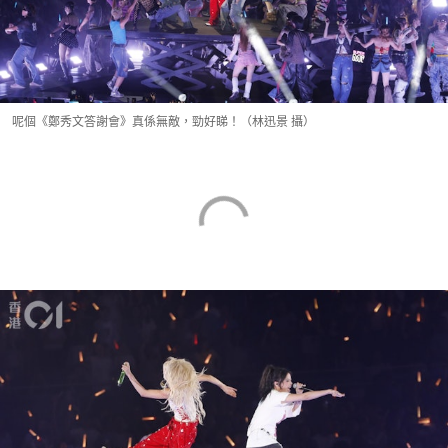
呢個《鄭秀文答謝會》真係無敵，勁好睇！（林迅景 攝）