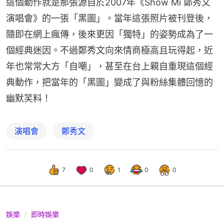
這個動作就是那張源自於2007年《Show Mi 鄭秀文
演唱會》的一張「黑圖」。當年這張照片被刊登後，
隨即在網上瘋傳，後來更因「獨特」的姿勢成為了一
個經典迷因。不過鄭秀文向來情商極高且玩得起，近
年也常常大方「自嘲」，甚至在台上親自重現這個經
典動作，把當年的「黑圖」變成了與粉絲集體回憶的
幽默笑料！
演唱會
鄭秀文
7
0
1
0
0
娛樂
即時娛樂