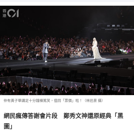
仲有黃子華講足十分鐘棟篤笑，值回「票價」啦！（林迅景 攝）
網民瘋傳答謝會片段 鄭秀文神還原經典「黑
圖」