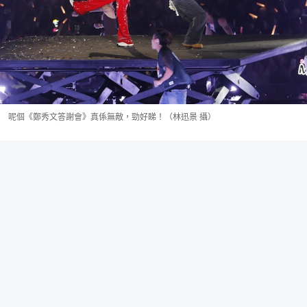
呢個《鄭秀文答謝會》真係無敵，勁好睇！（林迅景 攝）