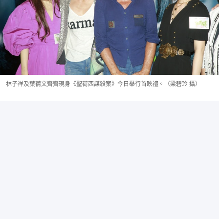
林子祥及葉蒨文齊齊現身《聖荷西謀殺案》今日舉行首映禮。（梁碧玲 攝）