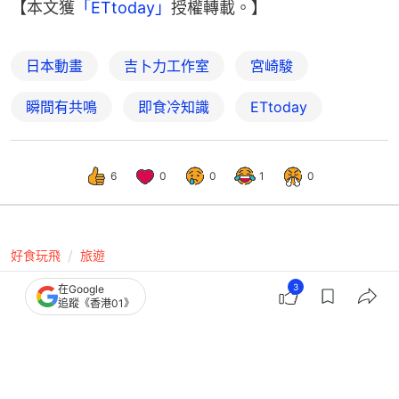
【本文獲
「ETtoday」
授權轉載。】
日本動畫
吉卜力工作室
宮崎駿
瞬間有共鳴
即食冷知識
ETtoday
6
0
0
1
0
好食玩飛
旅遊
四萬溫泉酒店10間｜千與千尋取景地／
3
在Google
追蹤《香港01》
私人露天溫泉／人均$418起