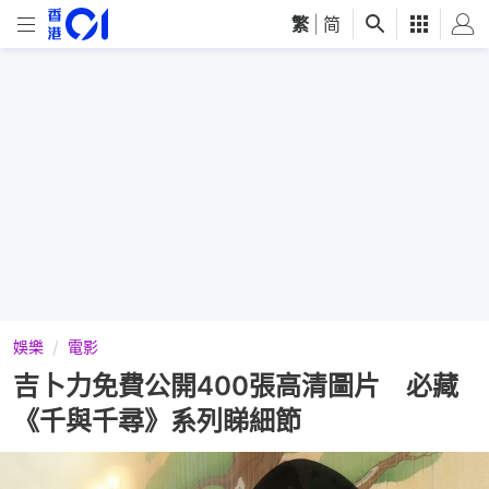
繁
|
简
娛樂
電影
吉卜力免費公開400張高清圖片 必藏
《千與千尋》系列睇細節