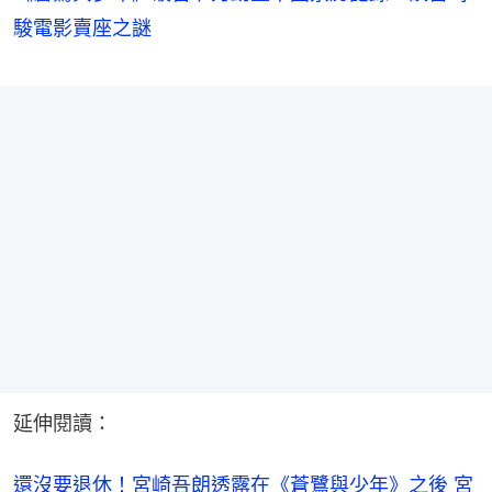
駿電影賣座之謎
延伸閱讀：
還沒要退休！宮崎吾朗透露在《蒼鷺與少年》之後 宮