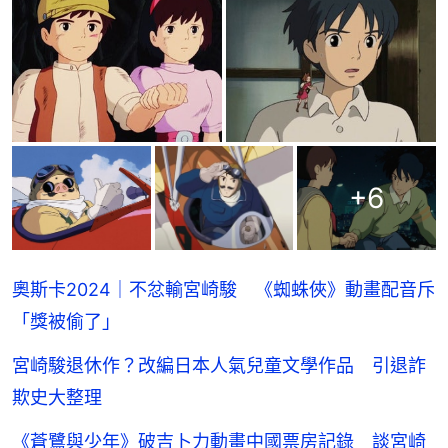
+
6
奧斯卡2024｜不忿輸宮崎駿 《蜘蛛俠》動畫配音斥
「獎被偷了」
宮崎駿退休作？改編日本人氣兒童文學作品 引退詐
欺史大整理
《蒼鷺與少年》破吉卜力動畫中國票房記錄 談宮崎