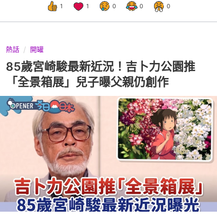
1
1
0
0
0
熱話
開罐
85歲宮崎駿最新近況！吉卜力公園推
「全景箱展」兒子曝父親仍創作