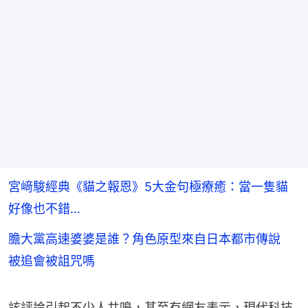
宮﨑駿經典《貓之報恩》5大金句極療癒：當一隻貓
好像也不錯…
膽大黨高速婆婆是誰？角色原型來自日本都市傳說
被追會被詛咒嗎
該評論引起不少人共鳴，甚至有網友表示，現代科技