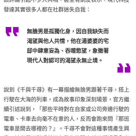
發達其實很多人都在社群迷失自我：
無臉男是孤獨化身，因自我缺失而
渴望與他人共情，他在湯婆婆的宅
邸中肆意妄為、吞噬慾望，象徵著
現代人對認可的渴望永無止境。
說到《千與千尋》有一幕描繪無臉男跟著千尋，搭上
行駛在大海的列車，成為故事印象深刻場景，官方繼
續引述說到，「那些平時對在自家或公司旁邊行駛的
電車、卡車去向毫不在意的人，反而會跑來問『那班
電車是開去哪裡的？』。千尋不會對這種事情產生興