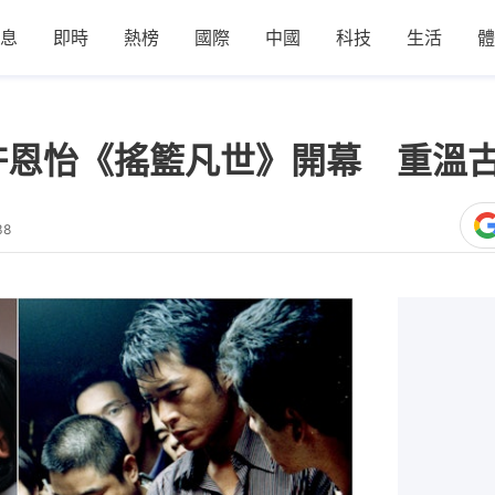
息
即時
熱榜
國際
中國
科技
生活
體
妤許恩怡《搖籃凡世》開幕 重溫
38