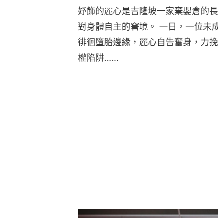
妤飾的麗心是吉隆坡一家棄嬰倉的長
對身體自主的窘境。 一日，一位未
徘徊墮胎邊緣，麗心自告奮身，力挽
權陷阱……