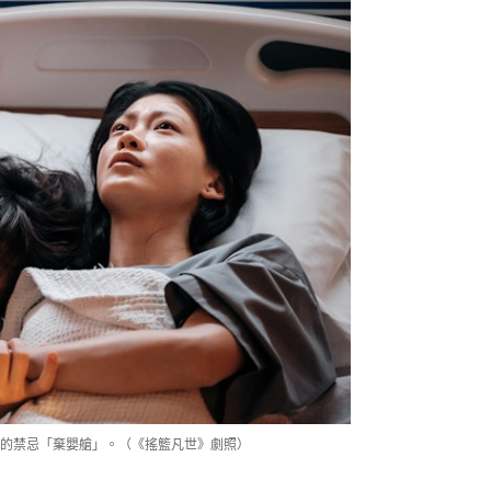
的禁忌「棄嬰艙」。（《搖籃凡世》劇照）