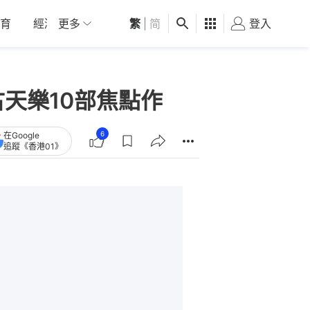
育
經濟
更多
01深圳
繁
觀點
|
简
健康
好食玩飛
登入
女
古天樂10部焦點作
6
在Google
追蹤《香港01》