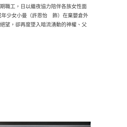
期職工，日以繼夜協力陪伴各族女性面
成年少女小曼（許恩怡　飾）在棄嬰倉外
絕望，卻再度墜入暗流湧動的神權、父