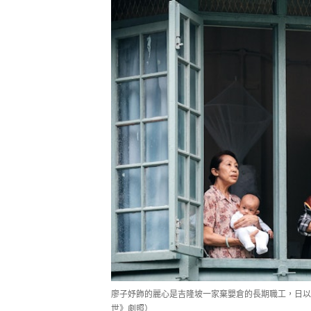
廖子妤飾的麗心是吉隆坡一家棄嬰倉的長期職工，日以
世》劇照）