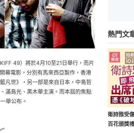
熱門文
FF 49）將於4月10至21日舉行，而片
兩部開幕電影，分別有馬來西亞製作，香港
籃凡世》，另一部是來自日本，中島哲
、滿島光、黑木華主演。而本屆的焦點
亦一舉公布。
衛詩雅受傷
百花頒獎