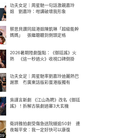
功夫女足｜周星馳一句話激親嘉玲
姐 劉嘉玲：咁講破壞我形象
蔡思貝讚同屆港姐陳凱琳「超級能幹
媽媽」 張繼聰聽到側頭定格
2026暑期陸劇盤點：《御廷謠》火
熱 《這一秒過火》收視口碑倒掛
功夫女足｜周星馳率劉嘉玲迪麗熱巴
謝票 冇廣東話版彩蛋港版獨有
吳謹言新劇 《江山為聘》改名《御廷
謠》！拆解古裝劇過審3大玄機
衛詩雅拍劇受傷急送院縫逾50針 連
夜報平安︰我一定好快可以康復
:09