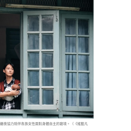
繼夜協力陪伴各族女性面對身體自主的窘境。（《搖籃凡