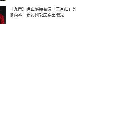
《九門》徐正溪接替演「二月紅」評
價兩極 張藝興缺席原因曝光