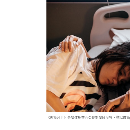
《搖籃凡世》是講述馬來西亞伊斯蘭國度裡，難以啟齒