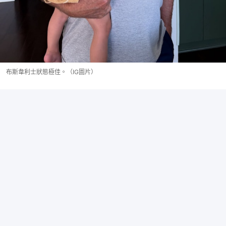
布斯韋利士狀態極佳。（IG圖片）