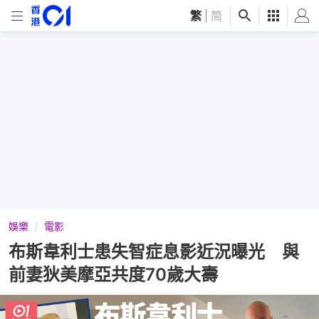
繁
|
简
娛樂
電影
布斯韋利士患失智症息影近況曝光 與
前妻狄美摩亞共度70歲大壽