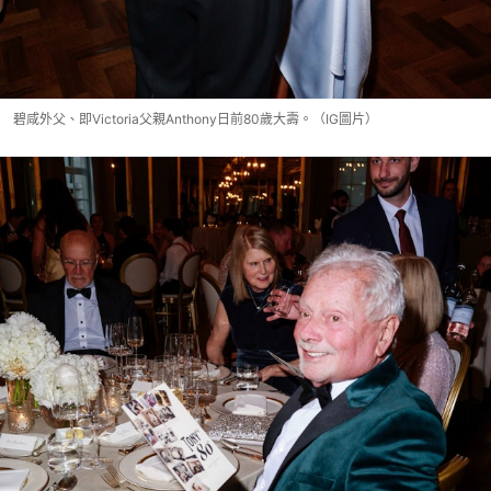
碧咸外父、即Victoria父親Anthony日前80歲大壽。（IG圖片）