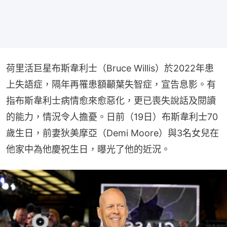
荷里活巨星布斯韋利士（Bruce Willis）於2022年患
上失語症，隔年再罹患額顳葉失智症，宣告息影。有
指布斯韋利士病情愈來愈惡化，更已喪失說話及閱讀
的能力，情況令人擔憂。日前（19日）布斯韋利士70
歲生日，前妻狄美摩亞（Demi Moore）與3名女兒在
他家中為他慶祝生日，曝光了他的近況。