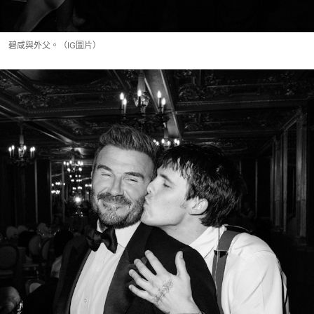
碧咸與外父。（IG圖片）