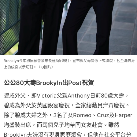
Brooklyn今年初無預警發布長達6頁聲明，宣布與父母關係正式決裂，甚至洗去身
上的紋身以示切割。（IG圖片）
公公80大壽Brookyln出Post祝賀
碧咸外父、即Victoria父親Anthony日前80歲大壽，
碧咸為外父於英國設宴慶祝，全家總動員齊齊慶祝。
除了碧咸夫婦之外，3名子女Romeo、Cruz及Harper
均盛裝出席，而兩個兒子均帶同女友赴會。雖然
Brooklyn夫婦沒有現身家庭聚會，但他在社交平台分