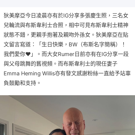
狄美摩亞今日凌晨亦有於IG分享多張慶生照，三名女
兒輪流與布斯韋利士合照，相中可見布斯韋利士精神
狀態不錯，更親手抱著及親吻外孫女。狄美摩亞在貼
文留言寫道：「生日快樂，BW（布斯名字簡稱）！
我們愛你♥️」。而大女Rumer日前亦有在IG分享一段
與父母跳舞的舊視頻。而布斯韋利士的現任妻子
Emma Heming Willis亦有發文感謝粉絲一直給予站辜
負鼓勵和支持。