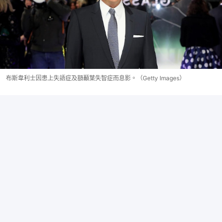
布斯韋利士因患上失語症及額顳葉失智症而息影。（Getty Images）