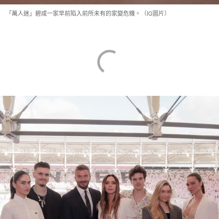
「萬人迷」碧咸一家早前陷入前所未有的家變危機。（IG圖片）