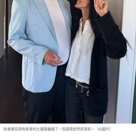
狄美摩亞與布斯韋利士儘管離婚了，但感情依然非常好。（IG圖片）