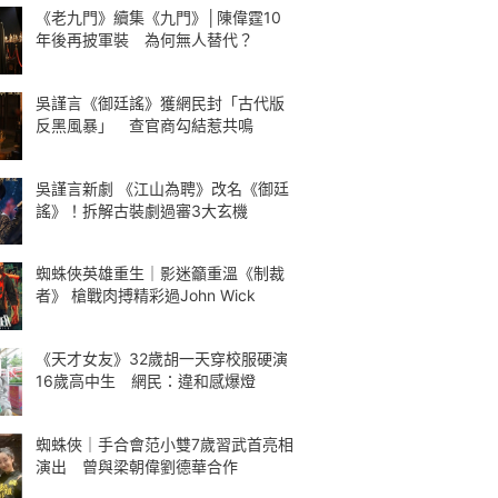
《老九門》續集《九門》│陳偉霆10
年後再披軍裝 為何無人替代？
吳謹言《御廷謠》獲網民封「古代版
反黑風暴」 查官商勾結惹共鳴
吳謹言新劇 《江山為聘》改名《御廷
謠》！拆解古裝劇過審3大玄機
蜘蛛俠英雄重生｜影迷籲重溫《制裁
者》 槍戰肉搏精彩過John Wick
《天才女友》32歲胡一天穿校服硬演
16歲高中生 網民：違和感爆燈
蜘蛛俠｜手合會范小雙7歲習武首亮相
演出 曾與梁朝偉劉德華合作