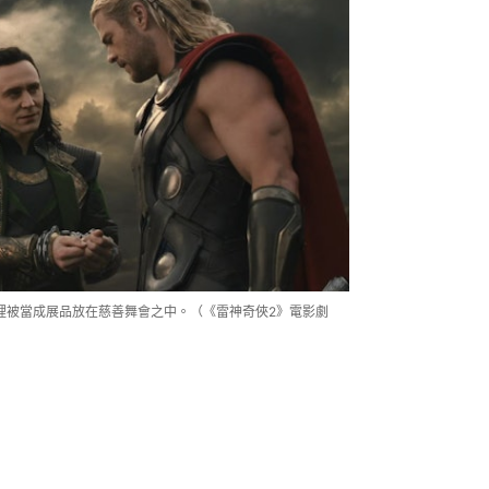
裡被當成展品放在慈善舞會之中。（《雷神奇俠2》電影劇