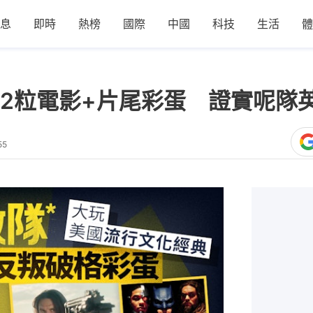
息
即時
熱榜
國際
中國
科技
生活
體
12粒電影+片尾彩蛋 證實呢隊
55