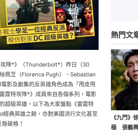
熱門文
隊*》（Thunderbolt*）昨日（30
lorence Pugh）、Sebastian
vel電影及劇集的反英雄角色成為「甩皮甩
雷霆特攻隊*》成員來自各個系列，電影
的超級英雄，以下為大家盤點《雷霆特
vel經典英雄之餘，亦對美國流行文化甚至
《九門》
反叛破格！
極 張藝