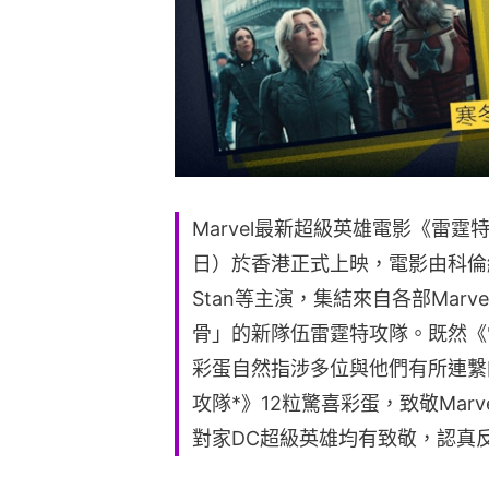
Marvel最新超級英雄電影《雷霆特攻
日）於香港正式上映，電影由科倫絲佩芝（F
Stan等主演，集結來自各部Mar
骨」的新隊伍雷霆特攻隊。既然《
彩蛋自然指涉多位與他們有所連繫
攻隊*》12粒驚喜彩蛋，致敬Mar
對家DC超級英雄均有致敬，認真