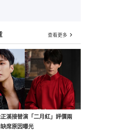
章
查看更多
徐正溪接替演「二月紅」評價兩
興缺席原因曝光