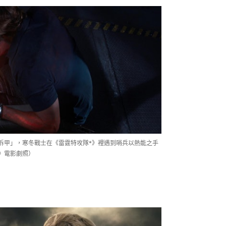
拆甲」，寒冬戰士在《雷霆特攻隊*》裡遇到哨兵以熱能之手
》電影劇照）