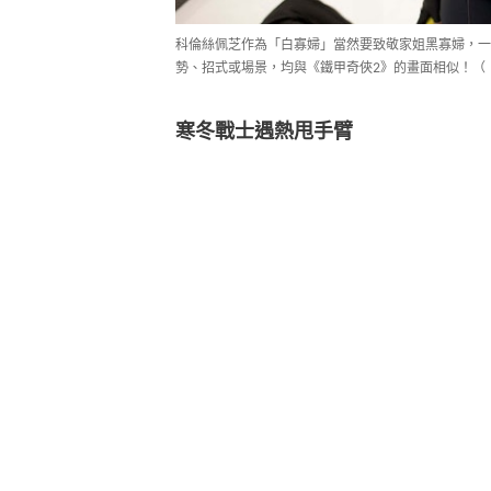
科倫絲佩芝作為「白寡婦」當然要致敬家姐黑寡婦，一
勢、招式或場景，均與《鐵甲奇俠2》的畫面相似！（
寒冬戰士遇熱甩手臂