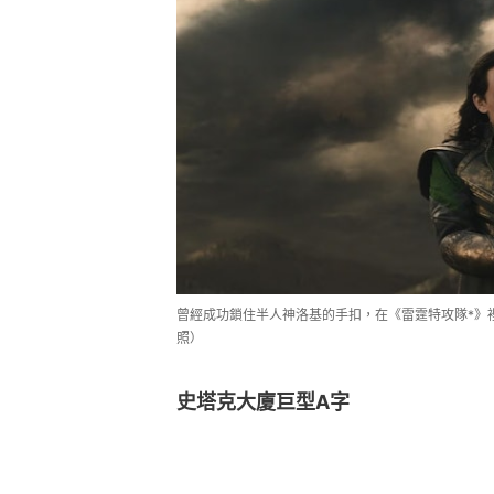
曾經成功鎖住半人神洛基的手扣，在《雷霆特攻隊*》
照）
史塔克大廈巨型A字