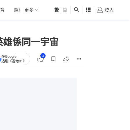
育
經濟
更多
01深圳
繁
觀點
|
简
健康
好食玩飛
登入
女
英雄係同一宇宙
4
在Google
追蹤《香港01》