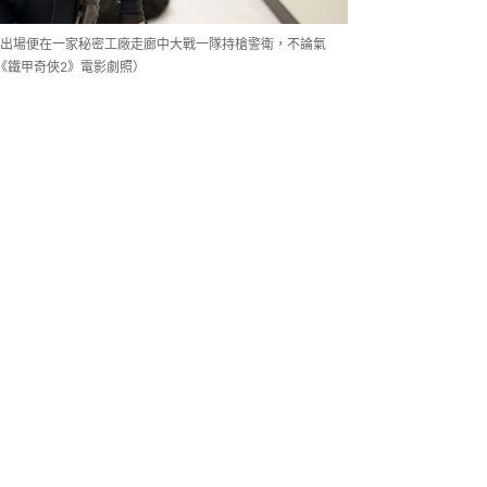
出場便在一家秘密工廠走廊中大戰一隊持槍警衛，不論氣
《鐵甲奇俠2》電影劇照）