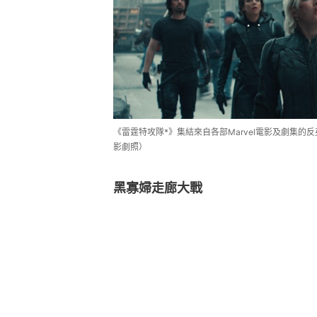
《雷霆特攻隊*》集結來自各部Marvel電影及劇集
影劇照）
黑寡婦走廊大戰