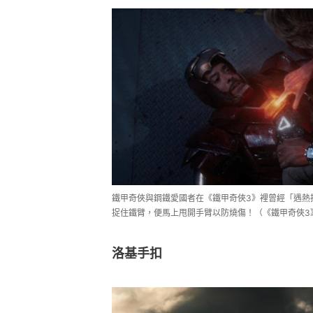
鐵甲奇俠與鋼鐵愛國者在《鐵甲奇俠3》裡曾經「遇熱
捉住鐵臂，便馬上甩開手臂以防燒傷！（《鐵甲奇俠3
洛基手扣