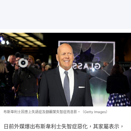
布斯韋利士因患上失語症及額顳葉失智症而息影。（Getty Images）
日前外媒爆出布斯韋利士失智症惡化，其家屬表示，