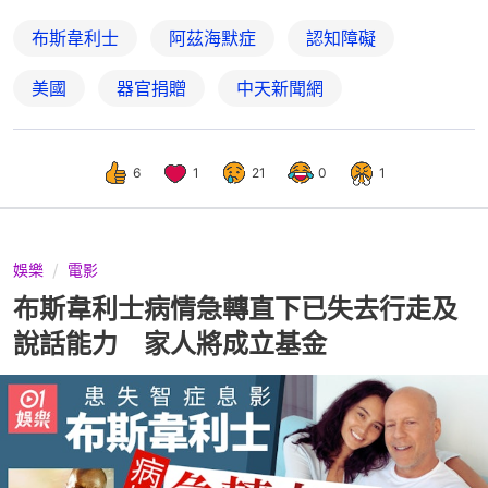
布斯韋利士
阿茲海默症
認知障礙
美國
器官捐贈
中天新聞網
6
1
21
0
1
娛樂
電影
布斯韋利士病情急轉直下已失去行走及
說話能力 家人將成立基金