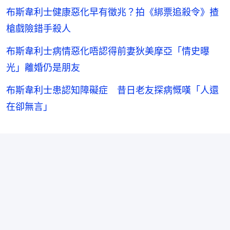
布斯韋利士健康惡化早有徵兆？拍《綁票追殺令》揸
槍戲險錯手殺人
布斯韋利士病情惡化唔認得前妻狄美摩亞「情史曝
光」離婚仍是朋友
布斯韋利士患認知障礙症 昔日老友探病慨嘆「人還
在卻無言」