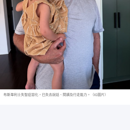
布斯韋利士失智症惡化，已失去說話、閱讀及行走能力。（IG圖片）