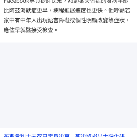
Facebook專頁提醒民眾，額顳葉失智症的發病年齡
比阿茲海默症更早，病程進展速度也更快。他呼籲若
家中有中年人出現語言障礙或個性明顯改變等症狀，
應儘早就醫接受檢查。
布斯韋利士未死已定身後事 死後將捐出大腦供研