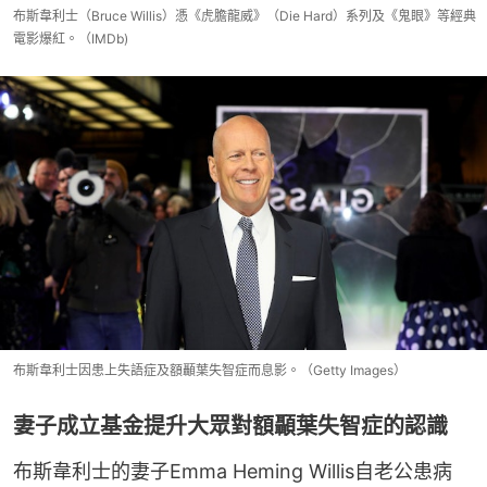
布斯韋利士（Bruce Willis）憑《虎膽龍威》（Die Hard）系列及《鬼眼》等經典
電影爆紅。（IMDb)
布斯韋利士因患上失語症及額顳葉失智症而息影。（Getty Images）
妻子成立基金提升大眾對額顳葉失智症的認識
布斯韋利士的妻子Emma Heming Willis自老公患病