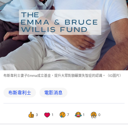
布斯韋利士妻子Emma成立基金，提升大眾對額顳葉失智症的認識。（IG圖片）
布斯韋利士
電影消息
3
1
7
1
0