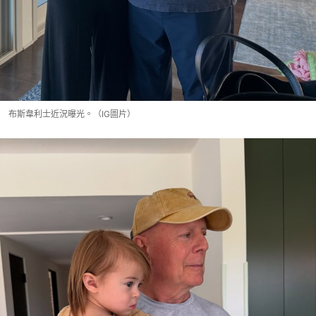
布斯韋利士近況曝光。（IG圖片）