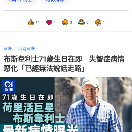
14
1
3
0
1
國際
即時國際
布斯韋利士71歲生日在即 失智症病情
惡化「已經無法說話走路」