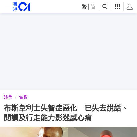
繁
|
简
娛樂
電影
布斯韋利士失智症惡化 已失去說話、
閱讀及行走能力影迷感心痛