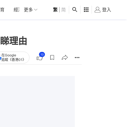
育
經濟
更多
01深圳
繁
觀點
|
简
健康
好食玩飛
登入
女
睇理由
10
在Google
追蹤《香港01》