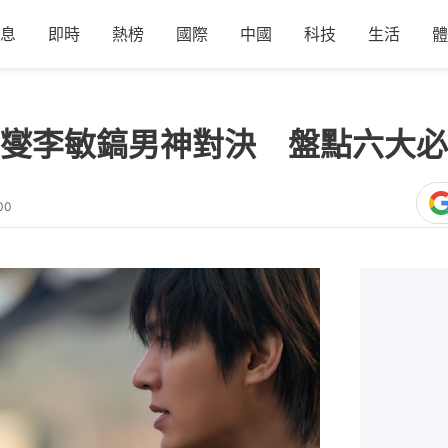
息
即時
熱榜
國際
中國
科技
生活
體
燮李敏鎬男神對決 盤點六大必
00