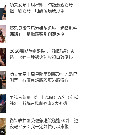
功夫女足｜周星馳一句話激親嘉玲
姐 劉嘉玲：咁講破壞我形象
蔡思貝讚同屆港姐陳凱琳「超級能幹
媽媽」 張繼聰聽到側頭定格
2026暑期陸劇盤點：《御廷謠》火
熱 《這一秒過火》收視口碑倒掛
功夫女足｜周星馳率劉嘉玲迪麗熱巴
謝票 冇廣東話版彩蛋港版獨有
吳謹言新劇 《江山為聘》改名《御廷
謠》！拆解古裝劇過審3大玄機
衛詩雅拍劇受傷急送院縫逾50針 連
夜報平安︰我一定好快可以康復
:09