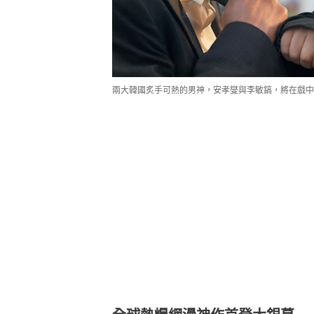
兩大韓國炙手可熱的男神，安孝燮與李敏鎬，將在戲中