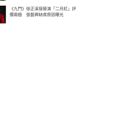
《九門》徐正溪接替演「二月紅」評
價兩極 張藝興缺席原因曝光