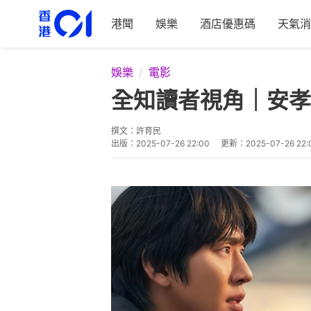
港聞
娛樂
酒店優惠碼
天氣消
娛樂
電影
全知讀者視角｜安孝
撰文：
許育民
出版：
2025-07-26 22:00
更新：
2025-07-26 22: