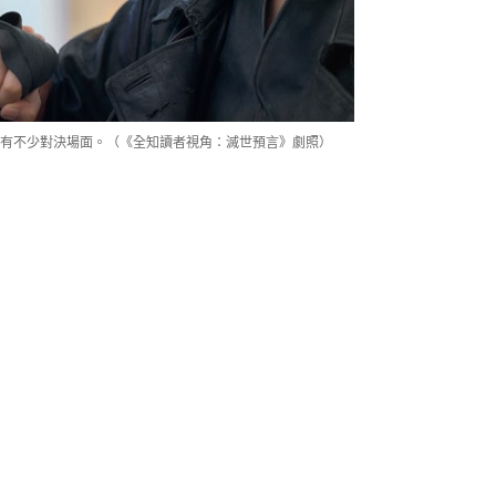
有不少對決場面。（《全知讀者視角：滅世預言》劇照）