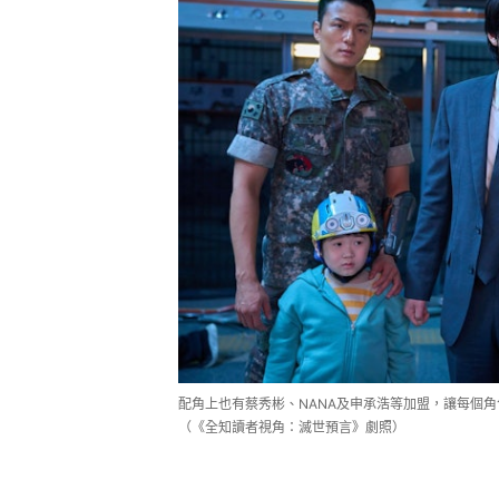
配角上也有蔡秀彬、NANA及申承浩等加盟，讓每個
（《全知讀者視角：滅世預言》劇照）