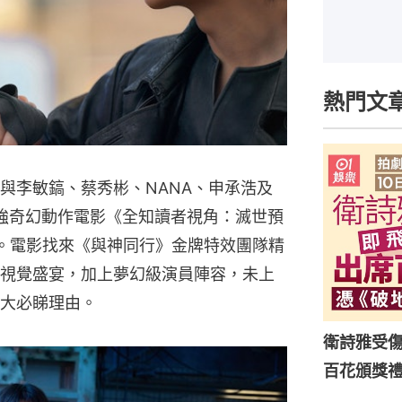
熱門文
與李敏鎬、蔡秀彬、NANA、申承浩及
暑假最強奇幻動作電影《全知讀者視角：滅世預
映。電影找來《與神同行》金牌特效團隊精
視覺盛宴，加上夢幻級演員陣容，未上
大必睇理由。
衛詩雅受傷
百花頒獎