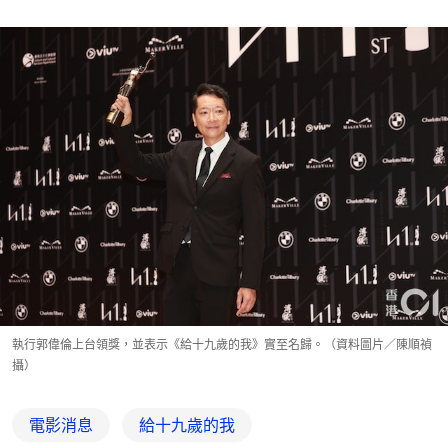
執行郭偉倫上台領獎，並表示《給十九歲的我》實至名歸。（資料圖片／陳順禎
攝）
電影消息
給十九歲的我