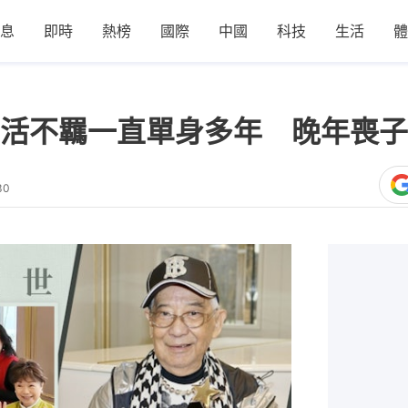
息
即時
熱榜
國際
中國
科技
生活
體
活不羈一直單身多年 晚年喪子
30