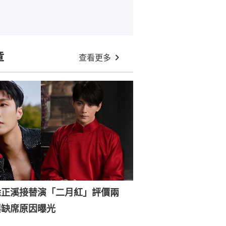
章
查看更多
徐正溪接替演「二月紅」評價兩
興缺席原因曝光