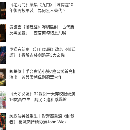
《老九門》續集《九門》│陳偉霆10
年後再披軍裝 為何無人替代？
吳謹言《御廷謠》獲網民封「古代版
反黑風暴」 查官商勾結惹共鳴
吳謹言新劇 《江山為聘》改名《御廷
謠》！拆解古裝劇過審3大玄機
蜘蛛俠｜手合會范小雙7歲習武首亮相
演出 曾與梁朝偉劉德華合作
《天才女友》32歲胡一天穿校服硬演
16歲高中生 網民：違和感爆燈
蜘蛛俠英雄重生｜影迷籲重溫《制裁
者》 槍戰肉搏精彩過John Wick