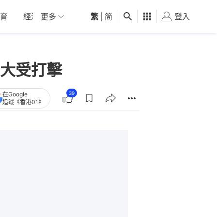
育
經濟
更多
01深圳
繁
觀點
|
简
健康
好食玩飛
登入
女
大受打擊
39
在Google
追蹤《香港01》