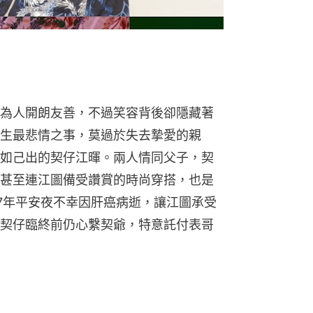
為人開朗友善，不過笑容背後卻隱藏著
生最悲情之事，莫過於失去摯愛的親
如己出的契仔江暉。兩人情同父子，契
甚至連江圖備受讚賞的時尚穿搭，也是
17年平安夜不幸因肝癌病逝，讓江圖承受
契仔臨終前仍心繫契爺，特意託付表哥