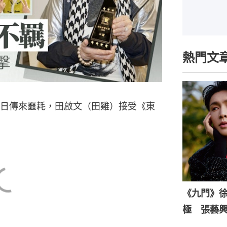
熱門文
日傳來噩耗，田啟文（田雞）接受《東
。
《九門》
極 張藝