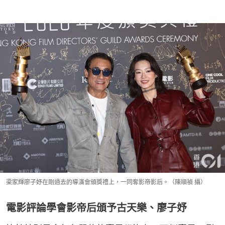
梁家輝廖子妤在剛過去的導演會頒獎禮上，一同奪影帝影后。（陳順禎 攝）
電影評論學會影帝后頒予古天樂、廖子妤