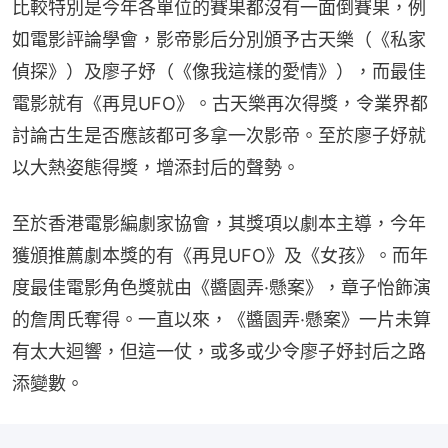
比較特別是今年各單位的賽果都沒有一面倒賽果，例
如電影評論學會，影帝影后分別頒予古天樂（《私家
偵探》）及廖子妤（《像我這樣的愛情》），而最佳
電影就有《再見UFO》。古天樂再次得獎，令業界都
討論古生是否應該都可多拿一次影帝。至於廖子妤就
以大熱姿態得獎，增添封后的聲勢。
至於香港電影編劇家協會，其獎項以劇本主導，今年
獲頒推薦劇本獎的有《再見UFO》及《女孩》。而年
度最佳電影角色獎就由《醬園弄·懸案》，章子怡飾演
的詹周氏奪得。一直以來，《醬園弄·懸案》一片未算
有太大迴響，但這一仗，或多或少令廖子妤封后之路
添變數。