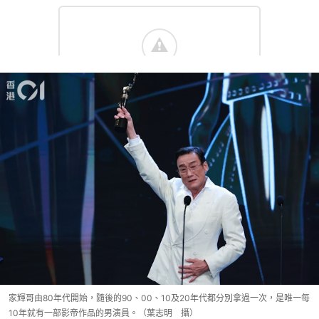
家輝哥由80年代開始，隨後的90、00、10及20年代都分別拿過一次，是唯一每
10年就有一部影帝作品的男演員。（葉志明 攝）