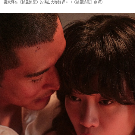
梁家輝在《捕風追影》的演出大獲好評。（《捕風追影》劇照）