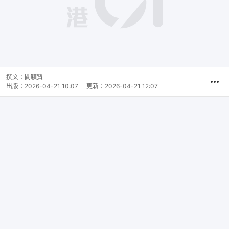
播
放
0:00
總
影
共
片
時
撰文：
關穎賢
間
出版：
2026-04-21 10:07
更新：
2026-04-21 12:07