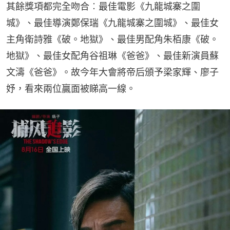
其餘獎項都完全吻合︰最佳電影《九龍城寨之圍
城》、最佳導演鄭保瑞《九龍城寨之圍城》、最佳女
主角衛詩雅《破。地獄》、最佳男配角朱栢康《破。
地獄》、最佳女配角谷祖琳《爸爸》、最佳新演員蘇
文濤《爸爸》。故今年大會將帝后頒予梁家輝、廖子
妤，看來兩位贏面被睇高一線。