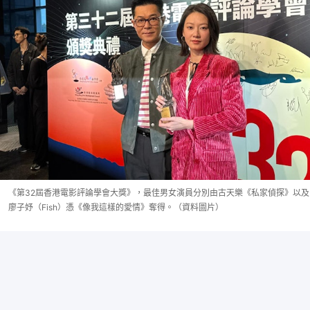
《第32屆香港電影評論學會大獎》，最佳男女演員分別由古天樂《私家偵探》以及
廖子妤（Fish）憑《像我這樣的愛情》奪得。（資料圖片）