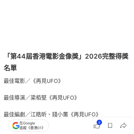
「第44屆香港電影金像獎」2026完整得獎
名單
最佳電影／《再見UFO》
最佳導演／梁栢堅《再見UFO》
最佳編劇／江皓昕、錢小蕙《再見UFO》
6
在Google
追蹤《香港01》
最佳男主角／梁家輝《捕風追影》