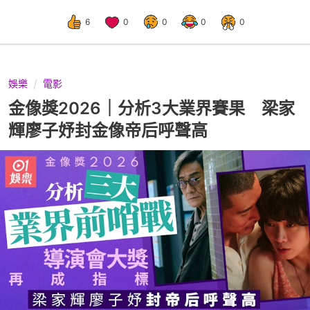
6
0
0
0
0
娛樂
電影
金像獎2026｜分析3大業界賽果 梁家
輝廖子妤封金像帝后呼聲高