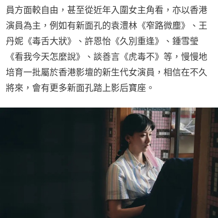
員方面較自由，甚至從近年入圍女主角看，亦以香港
演員為主，例如有新面孔的袁澧林《窄路微塵》、王
丹妮《毒舌大狀》、許恩怡《久別重逢》、鍾雪瑩
《看我今天怎麼說》、談善言《虎毒不》等，慢慢地
培育一批屬於香港影壇的新生代女演員，相信在不久
將來，會有更多新面孔踏上影后寶座。