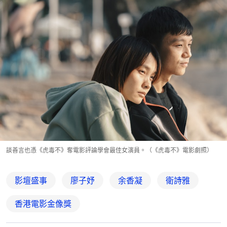
談善言也憑《虎毒不》奪電影評論學會最佳女演員。（《虎毒不》電影劇照）
影壇盛事
廖子妤
余香凝
衛詩雅
香港電影金像獎