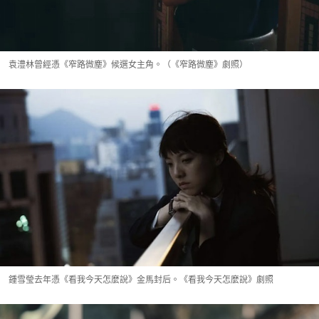
袁澧林曾經憑《窄路微塵》候選女主角。（《窄路微塵》劇照）
鍾雪瑩去年憑《看我今天怎麼說》金馬封后。《看我今天怎麼說》劇照