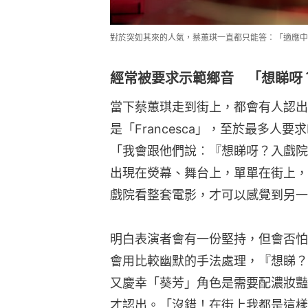
對於突如其來的人氣，蔡蕙琪一直都只能答︰「適應中
經常被要求示範鄉音 「想睇呀
當下蔡蕙琪走到街上，都會有人認出
是「Francesca」，至於最多人
「我會跟他們說︰『想睇呀？入戲院
出現在熒幕、舞台上，單單在街上，
戲院看整套電影，才可以感覺到另一
明白表演者會有一份堅持，但會否怕
會用比較幽默的手法處理，『想睇？
又慶幸「葵芳」角色是需要配濃妝豔
才認出。「沒錯！在街上我都是這樣