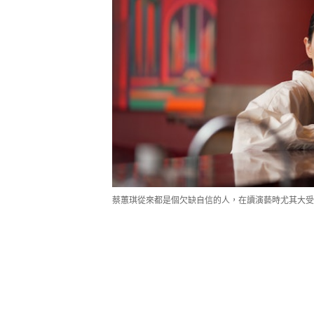
蔡蕙琪從來都是個欠缺自信的人，在讀演藝時尤其大受