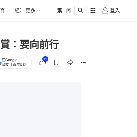
育
經濟
更多
01深圳
繁
觀點
|
简
健康
好食玩飛
登入
女
賞︰要向前行
11
在Google
追蹤《香港01》