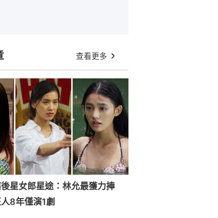
章
查看更多
禧後星女郎星途：林允最獲力捧
人8年僅演1劇