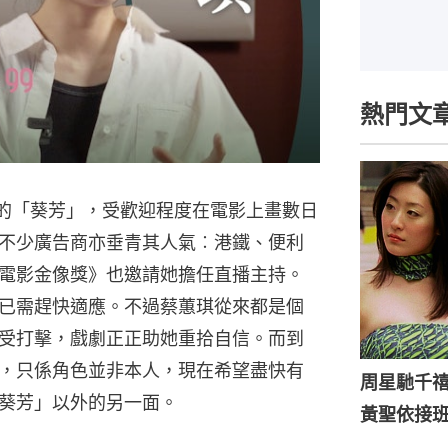
熱門文
中的「葵芳」，受歡迎程度在電影上畫數日
不少廣告商亦垂青其人氣︰港鐵、便利
電影金像獎》也邀請她擔任直播主持。
已需趕快適應。不過蔡蕙琪從來都是個
受打擊，戲劇正正助她重拾自信。而到
，只係角色並非本人，現在希望盡快有
周星馳千
葵芳」以外的另一面。
黃聖依接班