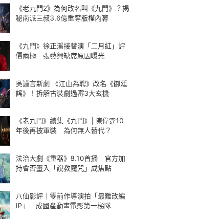
《老九門2》為何改名叫《九門》？揭
秘南派三叔3.6億重奪版權內幕
《九門》徐正溪接替演「二月紅」評
價兩極 張藝興缺席原因曝光
吳謹言新劇 《江山為聘》改名《御廷
謠》！拆解古裝劇過審3大玄機
《老九門》續集《九門》│陳偉霆10
年後再披軍裝 為何無人替代？
法治大劇《重器》8.10首播 官方加
持會否墮入「說教魔咒」成焦點
八仙影評｜零前作導演拍「最難改編
IP」 成國產動畫電影第一梯隊