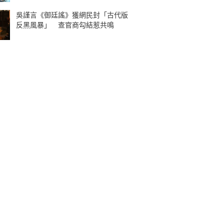
吳謹言《御廷謠》獲網民封「古代版
反黑風暴」 查官商勾結惹共鳴