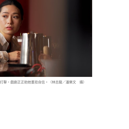
打擊，戲劇正正助她重拾自信。（林志龍／潘樂文 攝）