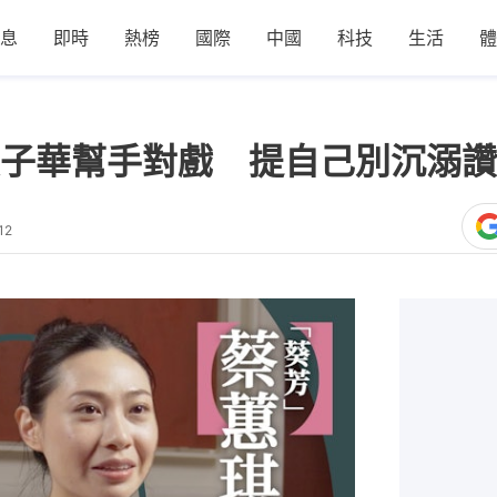
息
即時
熱榜
國際
中國
科技
生活
體
子華幫手對戲 提自己別沉溺讚
12