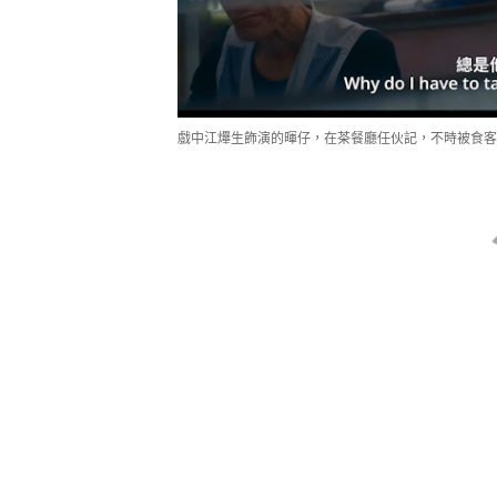
戲中江𤒹生飾演的暉仔，在茶餐廳任伙記，不時被食