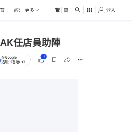
育
經濟
更多
01深圳
繁
觀點
|
简
健康
好食玩飛
登入
女
AK任店員助陣
17
在Google
追蹤《香港01》