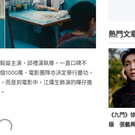
熱門文
陳毅燊主演，邱禮濤執導，一直口碑不
個1000萬，電影團隊亦決定舉行慶功，
，而是到電影中，江𤒹生飾演的暉仔擔
。
《九門》
極 張藝