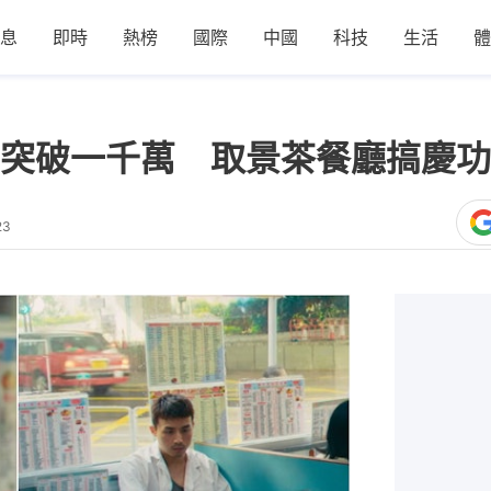
息
即時
熱榜
國際
中國
科技
生活
體
突破一千萬 取景茶餐廳搞慶功
23