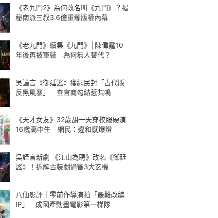
《老九門2》為何改名叫《九門》？揭
秘南派三叔3.6億重奪版權內幕
《老九門》續集《九門》│陳偉霆10
年後再披軍裝 為何無人替代？
吳謹言《御廷謠》獲網民封「古代版
反黑風暴」 查官商勾結惹共鳴
《天才女友》32歲胡一天穿校服硬演
16歲高中生 網民：違和感爆燈
吳謹言新劇 《江山為聘》改名《御廷
謠》！拆解古裝劇過審3大玄機
八仙影評｜零前作導演拍「最難改編
IP」 成國產動畫電影第一梯隊