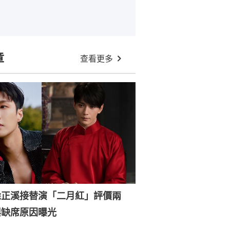
章
查看更多
徐正溪接替演「二月紅」評價兩
興缺席原因曝光