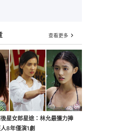
章
查看更多
禧後星女郎星途：林允最獲力捧
人8年僅演1劇