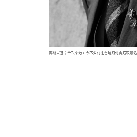
麥斯米基辛今次來港，令不少前往會場跟他合照取簽名