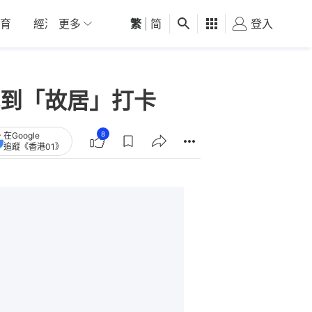
育
經濟
更多
01深圳
繁
觀點
|
简
健康
好食玩飛
登入
女
到「故居」打卡
8
在Google
追蹤《香港01》