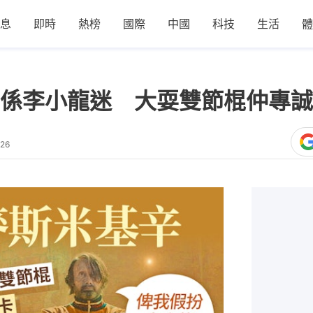
息
即時
熱榜
國際
中國
科技
生活
體
係李小龍迷 大耍雙節棍仲專誠
:26