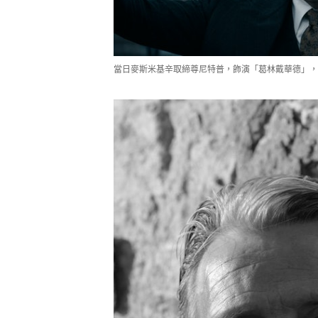
當日麥斯米基辛取締尊尼特普，飾演「葛林戴華德」，