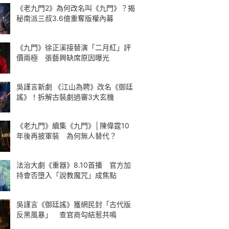
《老九門2》為何改名叫《九門》？揭
秘南派三叔3.6億重奪版權內幕
《九門》徐正溪接替演「二月紅」評
價兩極 張藝興缺席原因曝光
吳謹言新劇 《江山為聘》改名《御廷
謠》！拆解古裝劇過審3大玄機
《老九門》續集《九門》│陳偉霆10
年後再披軍裝 為何無人替代？
法治大劇《重器》8.10首播 官方加
持會否墮入「說教魔咒」成焦點
吳謹言《御廷謠》獲網民封「古代版
反黑風暴」 查官商勾結惹共鳴