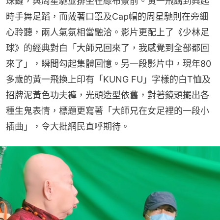
珠鏈，與周星馳並排坐在綠布景前。黃一飛講到興起
時手舞足蹈，而戴著口罩及Cap帽的周星馳則在旁細
心聆聽，兩人氣氛相當融洽。影片更配上了《少林足
球》的經典對白「大師兄回來了，我感覺到全部都回
來了」，瞬間勾起集體回憶。另一段影片中，現年80
多歲的黃一飛換上印有「KUNG FU」字樣的白T恤及
招牌泥黃色功夫褲，光頭造型依舊，對著鏡頭擺出各
種生鬼表情，標題更寫著「大師兄在女足裡的一段小
插曲」，令大批網民直呼期待。