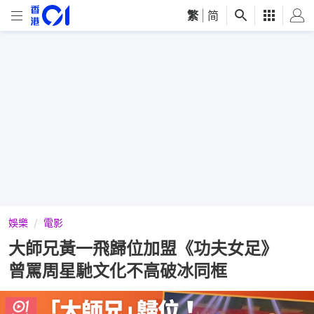
繁
|
简
娛樂
電影
大師兄黃一飛歸位加盟《功夫女足》
曾罵周星馳文化不高破冰同框