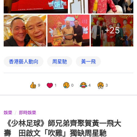
+
25
香港藝人動向
周星馳
黃一飛
9
1
0
4
3
娛樂
即時娛樂
《少林足球》師兄弟齊聚賀黃一飛大
壽 田啟文「吹雞」獨缺周星馳