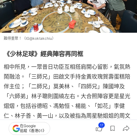
難得重聚！（IG@koktakchiu）
《少林足球》經典陣容再同框
相中所見，一眾昔日功臣互相搭肩開心留影，氣氛熱
鬧融洽。「三師兄」田啟文手持金黃玫瑰賀壽蛋糕陪
伴主位；「二師兄」莫美林、「四師兄」陳國坤及
「六師弟」林子聰則圍繞左右。大合照陣容更是星光
熠熠，包括谷德昭、馮勉恒、楊能、「如花」李健
仁、林子善、黃一山，以及被指為周星馳姐姐的周文
姬等台前幕後齊齊入鏡！
17
在Google
追蹤《香港01》