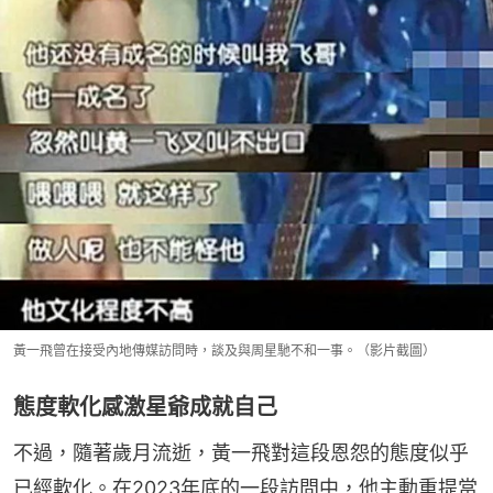
黃一飛曾在接受內地傳媒訪問時，談及與周星馳不和一事。（影片截圖）
態度軟化感激星爺成就自己
不過，隨著歲月流逝，黃一飛對這段恩怨的態度似乎
已經軟化。在2023年底的一段訪問中，他主動重提當