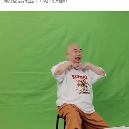
周星馳都係戴住口罩。（小紅書影片截圖）