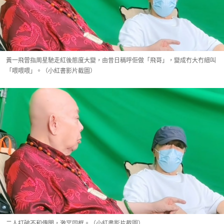
黃一飛曾指周星馳走紅後態度大變，由昔日稱呼佢做「飛哥」，變成冇大冇細叫
「喂喂喂」。（小紅書影片截圖）
二人打破不和傳聞，激罕同框。（小紅書影片截圖）