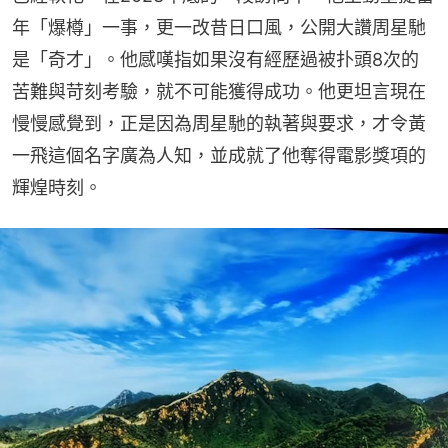
年「爆樽」一事，更一改昔日口風，公開大讚周星馳
是「奇才」。他感嘆指如果沒有經歷過被扑頭8次的
苦難與苛刻考驗，就不可能獲得成功。他更坦言現在
慢慢感覺到，正是因為周星馳的執著與要求，才令黃
一飛這個名字廣為人知，並成就了他奪得電影獎項的
輝煌時刻。