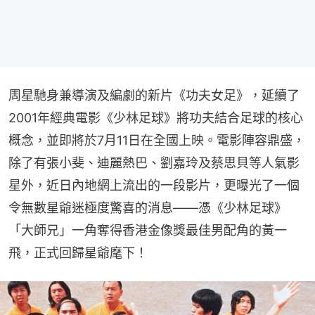
周星馳身兼導演及編劇的新片《功夫女足》，延續了
2001年經典電影《少林足球》將功夫結合足球的核心
概念，並即將於7月11日在全國上映。電影陣容鼎盛，
除了有張小斐、迪麗熱巴、劉嘉玲及蔡思貝等人氣影
星外，近日內地網上流出的一段影片，更曝光了一個
令無數星爺迷極度驚喜的消息——憑《少林足球》
「大師兄」一角奪得香港金像獎最佳男配角的黃一
飛，正式回歸星爺麾下！