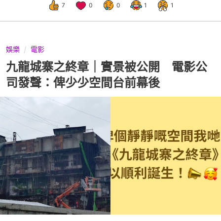
7
0
0
1
1
娛樂
電影
九龍城寨之終章｜實景被公開 電影公
司發聲：俾少少空間台前幕後