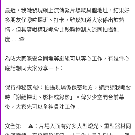
最近，我哋發現網上流傳緊片場嘅具體地址，結果好
多朋友仔嚟咗探班、打卡，雖然知道大家係出於熱
情，但其實咁樣我哋會比較難控制人流同拍攝進
度……🙈
為咗大家嘅安全同埋等劇組可以專心工作，有幾件心
底話想同大家分享一下：
保持神秘感 🤫：拍攝現場係保密地方，請原諒我哋暫
時「謝絕探班、影相或錄影」。俾少少空間台前幕
後，大家先可以全神貫注工作！
安全第一 ⚠️：片場入面有好多大型燈光、重型器材同