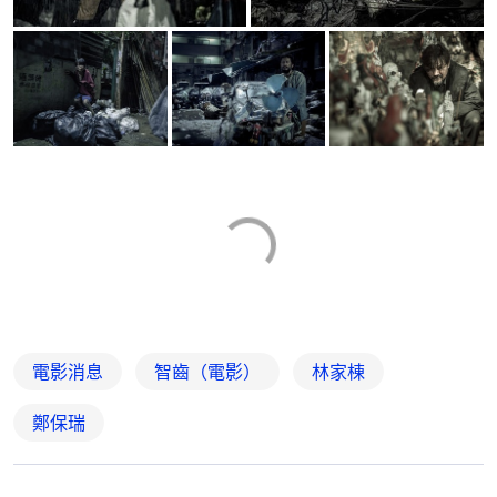
電影消息
智齒（電影）
林家棟
鄭保瑞