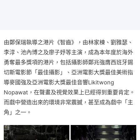
由鄭保瑞執導之港片《智齒》，由林家棟、劉雅瑟、
李淳、池內博之及廖子妤等主演，成為本年度於海外
勇奪最多獎項的港片，包括攝影師鄭兆強膺西班牙錫
切斯電影節「最佳攝影」、亞洲電影大獎最佳美術指
導麥國強及亞洲電影大獎最佳音響Likitwong 
Nopawat，在聲畫及視覺效果上已經得到重要肯定。
而戲中營造出來的環境非常震撼，甚至成為戲中「主
角」之一。