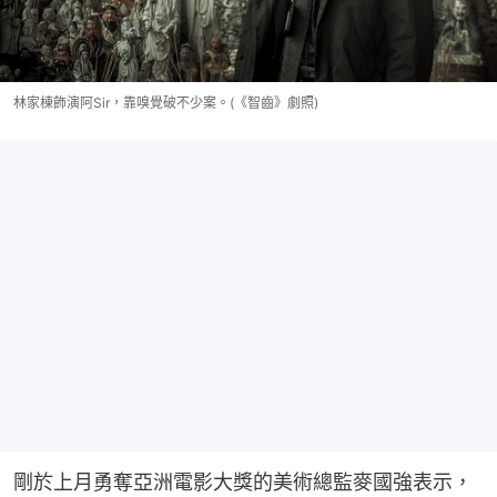
林家棟飾演阿Sir，靠嗅覺破不少案。(《智齒》劇照)
剛於上月勇奪亞洲電影大獎的美術總監麥國強表示，