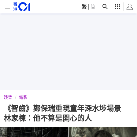
繁
|
简
娛樂
電影
《智齒》鄭保瑞重現童年深水埗場景
林家棟︰他不算是開心的人