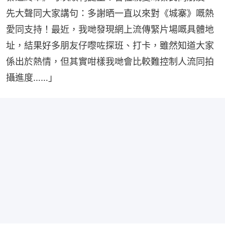
先大聲同大家講句：多謝晒一直以來對《城寨》嘅熱
愛同支持！最近，我哋發現網上流傳緊片場嘅具體地
址，結果好多朋友仔嚟咗探班、打卡，雖然知道大家
係出於熱情，但其實咁樣我哋會比較難控制人流同拍
攝進度……」