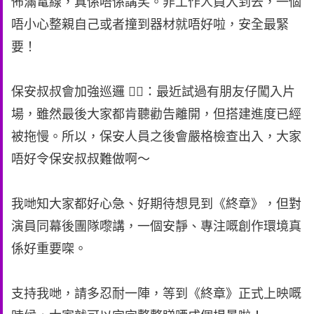
佈滿電線，真係唔係講笑。非工作人員入到去，一個
唔小心整親自己或者撞到器材就唔好啦，安全最緊
要！
保安叔叔會加強巡邏 👮‍♂️：最近試過有朋友仔闖入片
場，雖然最後大家都肯聽勸告離開，但搭建進度已經
被拖慢。所以，保安人員之後會嚴格檢查出入，大家
唔好令保安叔叔難做啊～
我哋知大家都好心急、好期待想見到《終章》，但對
演員同幕後團隊嚟講，一個安靜、專注嘅創作環境真
係好重要㗎。
支持我哋，請多忍耐一陣，等到《終章》正式上映嘅