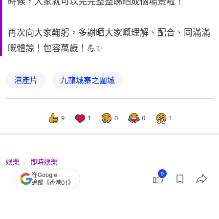
時候，大家就可以完完整整睇晒成個場景啦！
再次向大家鞠躬，多謝晒大家嘅理解、配合、同滿滿
嘅體諒！包容萬歲！💪✨
港產片
九龍城寨之圍城
9
1
0
0
1
娛樂
即時娛樂
9
在Google
九龍城寨之終章｜劉俊謙親自落場做泊
追蹤《香港01》
車仔 企街招攬生意勁落力