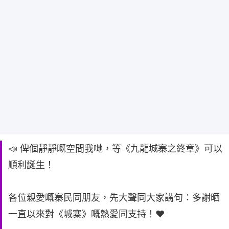
📣 俾個靜靜嘅空間我哋，等《九龍城寨之終章》可以
順利誕生！
各位親愛嘅寨民同朋友，先大聲同大家講句：多謝晒
一直以來對《城寨》嘅熱愛同支持！❤️